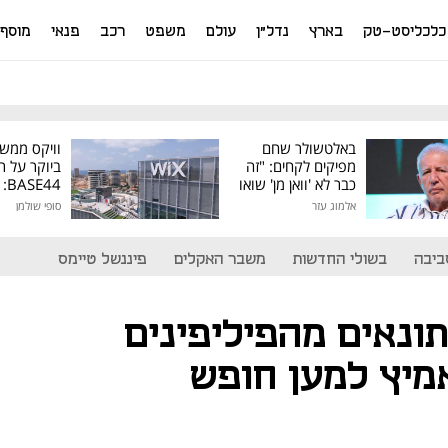
כלכליסט-טק
בארץ
נדל"ן
עולם
משפט
רכב
פנאי
מוסף
באלטשולר שחם
וויקס ממש
מפיקים לקחים: "זה
ביוקר על ר
כבר לא 'וואן מן' שואו
44
של גילעד"
אלמוג עזר
סופי שולמן
מיליון דולר
ביבה
בשולי החדשות
משבר האקלים
פיננשל טיימס
ונאים מהפיליפינים
אמיץ למען חופש