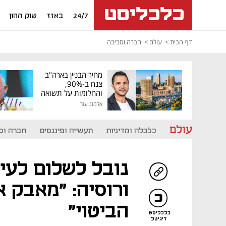
24/7
באזז
שוק ההון
דף הבית
עולם
חברה וסביבה
מחיר הבניין בארה"ב
צנח ב-90%,
והחלומות על תשואה
גבוהה התנפצו
אלמוג עזר
עולם
כלכלה ומדיניות
תעשייה ופיננסים
חברה וס
נובל לשלום לעית
ורוסיה: "מאבק 
הביטוי"
כלכליסט
דיגיטל