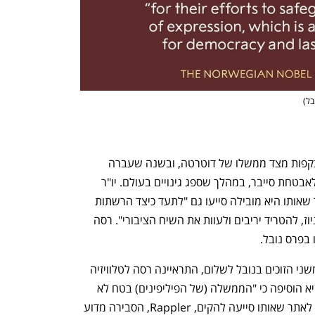
בל
)
בעקבות פעילותה הייתה רסה נתונה למתקפות מצד ממשלו של דוטרטה, ובשנה שעברה 
הורשעה בארצה בעבירה על חוק הנוגע לאבטחת סייבר, במהלך שספג גינויים בעולם. יו"ר 
נפתח בכרטיסייה חדשה
נפתח בכרטיסייה חדשה
הוועדה רייס-אנדרסן אמרה כי רסה והאתר שאותו היא מובילה סייעו גם "לתעד כיצד הרשתות 
החברתיות מנוצלות על מנת להפיץ פייק ניוז, להטריד יריבים ולעוות את השיח הציבורי". רסה 
 בפרס נובל.
דקות אחדות לאחר ההכרזה עליה כאחת משני הזוכים בנובל לשלום, התראיינה רסה לטלוויזיה 
הנורבגית ואמרה כי היא "קצת המומה". היא הוסיפה כי "הממשלה (של הפיליפינים) בטח לא 
שמחה" מזכייתה. בריאיון שנתנה בהמשך לאתר שאותו סייעה להקים, Rappler, הסבירה מדוע 