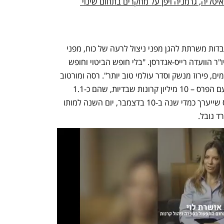
פרס נובל לפיזיקה יוענק ל-3 חוקרים מאיטליה, גרמניה ויפן על מחקרים בתחום שינוי 
"עיתונאות חופשית, עצמאית ומבוססת-עובדות משרתת להגן מפני ניצול לרעה של כוח, מפני 
שקרים ומפני תעמולת מלחמה", הוסיפה יו"ר הוועדה רייס-אנדרסן. "בלי חופש הביטוי וחופש 
העיתונות, יהיה קשה לקדם אחווה בין העמים, פירוז מנשק וסדר עולמי טוב יותר". רסה ומורטוב 
יחלקו ביניהם את המענק יוקרתי שמגיע עם הפרס – 10 מיליון קרונות שבדיות, שהם כ-1.1 
מיליון דולר. הפרס עצמו יוענק להם בטקס שייערך כמדי שנה ב-10 בדצמבר, יום השנה למותו 
ד נובל.