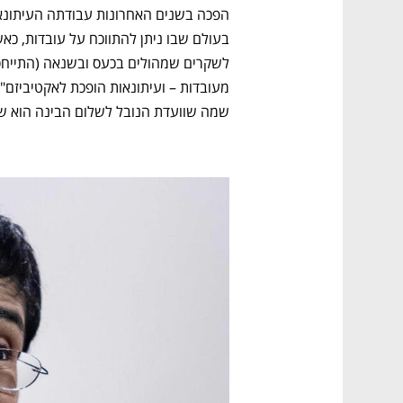
CTech – the
הבית של ההייטק הישראלי
שמה שוועדת הנובל לשלום הבינה הוא שעו