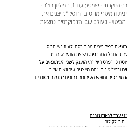
ועדת הנובל באוסלו הכריזה כי הפרס היוקרתי - שמגיע עם 1.1 מיליון דולר -
ית ודמיטרי מורטוב הרוסי: "מייצגים את
הביטוי - בעולם שבו הדמוקרטיה נמצאת
פרס נובל לשלום לשנת 2021 הוענק לעיתונאית הפיליפינית מריה רסה ולעיתונאי הרוסי 
דמיטרי מורטוב. כך הכריזה בצהריים (ו') ועדת הנובל הנורבגית. נשיאת הוועדה, ברית 
רייס-אנדרסן, אמרה במסיבת עיתונאים באוסלו כי הפרס היוקרתי הוענק לשני העיתונאים על 
"מאבקם האמיץ למען חופש הביטוי" ברוסיה ובפיליפינים. "הם מייצגים עיתונאים אשר 
מתייצבים לצד האידאל הזה בעולם שבו הדמוקרטיה וחופש העיתונות נתונים לתנאים מסוכנים 
ני עבדולראזק גורנה
ית מולקולות