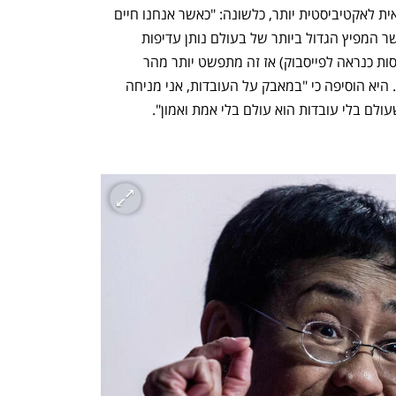
ענף במתח גבוה
מדברים כלכלה, עסקים ומה שב
הפכה בשנים האחרונות עבודתה העיתונאית לאקטיביסטית יותר, כלשונה: "כאשר אנחנו חיים 
בעולם שבו ניתן להתווכח על עובדות, כאשר המפיץ הגדול ביותר של בעולם נותן עדיפות 
לשקרים שמהולים בכעס ובשנאה (התייחסות כנראה לפייסבוק) אז זה מתפשט יותר מהר 
מעובדות – ועיתונאות הופכת לאקטיביזם". היא הוסיפה כי "במאבק על העובדות, אני מניחה 
לם בלי עובדות הוא עולם בלי אמת ואמון".