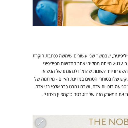
רסה בת ה-58 היא עיתונאית אמריקאית-פיליפינית, שבמשך שני עשורים שימשה ככתבת חוקרת 
עבור רשת CNN באזור דרום-מזרח אסיה. ב-2012 הייתה ממקימי אתר החדשות הפיליפיני 
Rappler, שנוהג לדווח בביקורתיות כלפי השערוריות השונות שהתלוו לכהונתו של הנשיא 
היוצא רודריגו דוטרטה, וכן על המאבק העיקש שלו בסוחרי הסמים במדינת האיים - מלחמה של 
ממש שספגה ביקורת בינלאומית קשה על פגיעה בזכויות אדם, ושבה נהרגו כבר אלפי בני אדם. 
ת את המאבק הזה של דוטרטה כ"קמפיין רצחני".