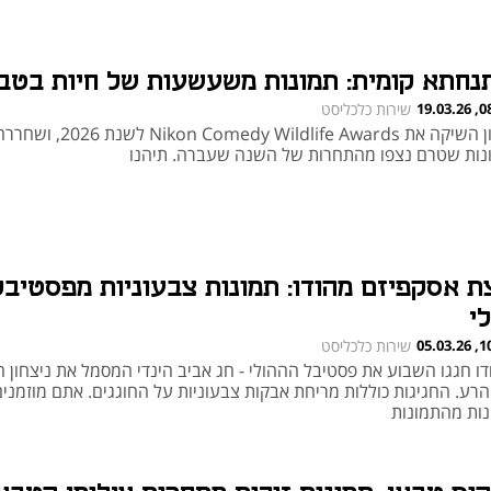
נחתא קומית: תמונות משעשעות של חיות בטב
08:58
שירות כלכליסט
ניקון השיקה את Nikon Comedy Wildlife Awards לשנת 2026, ו
נות שטרם נצפו מהתחרות של השנה שעברה. תיהנו
ת אסקפיזם מהודו: תמונות צבעוניות מפסטיבל
י
10:26
שירות כלכליסט
דו חגגו השבוע את פסטיבל הההולי - חג אביב הינדי המסמל את ניצחון ה
הרע. החגיגות כוללות מריחת אבקות צבעוניות על החוגגים. אתם מוזמנים
נות מהתמונות