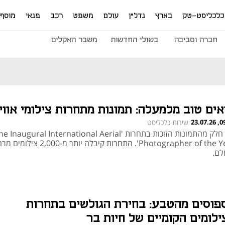
כלכליסט-טק
בארץ
נדל"ן
עולם
משפט
רכב
פנאי
מוסף
חברה וסביבה
בשולי החדשות
משבר האקלים
אים טוב מלמעלה: תמונות מתחרות צילומי אווי
09:23
שירות כלכליסט
אלו חלק מהתמונות הזוכות בתחרות ' Inaugural International Aerial
Photographer of the Year'. התחרות קיבלה יותר מ-2,000 צ
לם.
פוסים מהטבע: בחירת הגולשים בתחרות
ילומים הקומיים של חיות בר