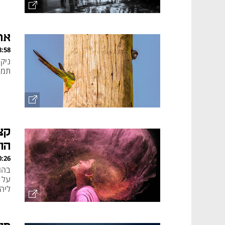
את
, 19.03.26
תמו
קצ
הול
, 05.03.26
בהו
על 
ליה