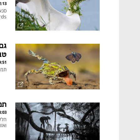
, 08.05.26
rds
גם
טב
, 30.04.26
תמונות זוכות 
תפ
, 26.03.26
ואז