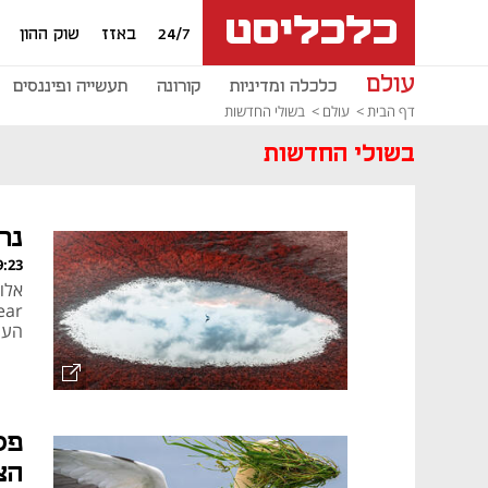
24/7
באזז
שוק ההון
עולם
כלכלה ומדיניות
קורונה
תעשייה ופיננסים
דף הבית
עולם
בשולי החדשות
בשולי החדשות
נר
, 23.07.26
העו
פס
הצ