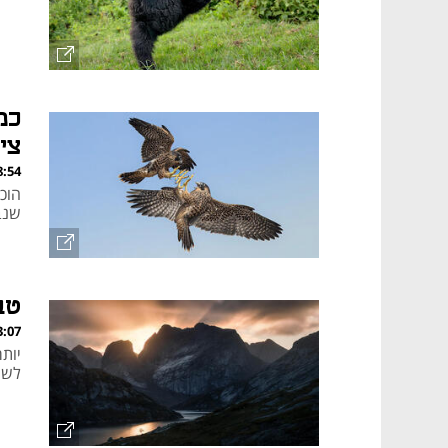
כמ
צי
, 23.10.25
שנב
טב
, 25.09.25
לשנת 2025. קבלו חלק מהז