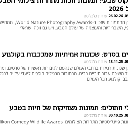
קוס טבעי: תמונות זוכות מתחרות צילומי הטבע
202
09:36
שירות כלכליסט
חלק מהתמונות שזכו ב-Photography Awards
פי, השבריריות והעוצמה של עולם הטבע. ויש גם זוכה ישראלי
ים בסרט: שכונות אמיתיות שמככבות בקולנוע
08:52
שירות כלכליסט
ן שכונות רגילות ברחבי העולם שנהפכו לגיבורות ראשיות של סרטים, ומה
 משיכה עבור תיריים רבים. הרחובות הרגילים הופכים ליעדי עלייה לרגל
בבי קולנוע מכל העולם
י חתולים: תמונות מצחיקות של חיות בטבע
09:54
שירות כלכליסט
 פיינליסטיות מתחרות הצילומים Nikon Comedy Wildlife Awards