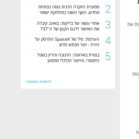
2
מסעדת היוקרה הדנית נומה נפתחת
מחדש, השף השנוי במחלוקת ישמור
מרחק מהמטבח
3
אחרי עשור של בדיקות: בואינג קיבלה
World Nature , ממחישות את
את האישור לדגם הקטן של ה־737
4
הערכות: טיל של SpaceX התרסק על
הירח - ויצר מכתש חדש
5
בצורת באירופה: הדנובה והריין בשפל
היסטורי, והייצור הכלכלי מתכווץ
וות
לכתבות נוספות >