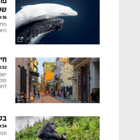
פו
של 6
, 26.02.26
היו
חי
, 13.11.25
ישנ
מוקד
לחו
בל
, 30.10.25
תמונות