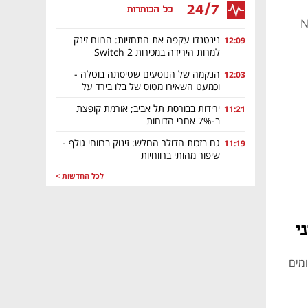
24/7
כל הכותרות
בות ביותר ב-Nikon
נינטנדו עקפה את התחזיות: הרווח זינק
12:09
למרות הירידה במכירות Switch 2
הנקמה של הנוסעים שטיסתה בוטלה -
12:03
וכמעט השאירו מטוס של בלו בירד על
הקרקע
ירידות בבורסת תל אביב; אורמת קופצת
11:21
ב-7% אחרי הדוחות
גם בזכות הדולר החלש: זינוק ברווחי גולף -
11:19
שיפור מהותי ברווחיות
לכל החדשות >
י
בקטגוריית לאומים