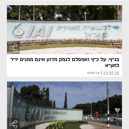
בג"ץ: על כ"ץ ואמסלם לנמק מדוע אינם ממנים יו"ר
לתע"א
23.02.26
|
יובל אזולאי