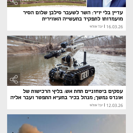
עדיין בלי יו"ר: השר לשעבר סילבן שלום הסיר
מועמדותו לתפקיד בתעשייה האווירית
16.03.26
|
יובל אזולאי
עסקים ביטחוניים תחת אש: בליץ הרכישות של
אונדס נמשך; מנהל בכיר בתע"א התפטר ועבר אליה
12.03.26
|
יובל אזולאי