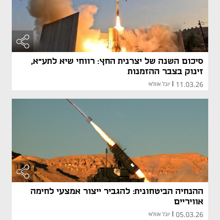
סיכום השנה של יצרנית החץ: רווחי שיא לתע"א,
זינוק בצבר ההזמנות
11.03.26
|
יובל אזולאי
ההנחיה הביטחונית: להגביר ייצור אמצעי לחימה
אוויריים
05.03.26
|
יובל אזולאי