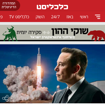
המהדורה
הדיגיטלית
ראשי
באזז
24/7
השוק
כלכליסט TV
פו