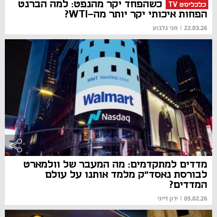
כשהפחד יקר מהנפט: למה הברנט
כלכליסט TV
הפחות איכותי יקר יותר מה-WTI?
22.03.26
|
חגי גלבוע
מדדים למתקדמים: מה המעבר של וולמארט
לבורסת נאסד"ק מלמד אותנו על עולם
המדדים?
05.02.26
|
ירון דייגי