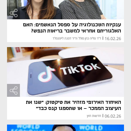
ענקיות הטכנולוגיה על ספסל הנאשמים: האם
האלגוריתם אחראי למשבר בריאות הנפש?
16.02.26
|
ד"ר טליה כהן סולל וד״ר דפנה לייפנפלד
האיחוד האירופי מזהיר את טיקטוק: "שנו את
העיצוב הממכר - או שתספגו קנס כבד"
06.02.26
|
חדשות חוץ