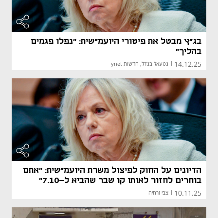
בג"ץ מבטל את פיטורי היועמ"שית: "נפלו פגמים
בהליך"
14.12.25
|
נטעאל בנדל, חדשות ynet
הדיונים על החוק לפיצול משרת היועמ"שית: "אתם
בוחרים לחזור לאותו קו שבר שהביא ל-7.10"
10.11.25
|
צבי זרחיה