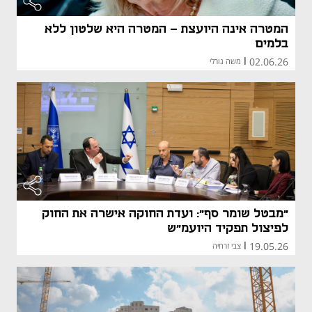
המטרה אינה היועצת – המטרה היא שלטון ללא
בלמים
02.06.26
|
משה גורלי
"מבטל שומר סף": ועדת החוקה אישרה את החוק
לפיצול תפקיד היועמ"ש
19.05.26
|
צבי זרחיה