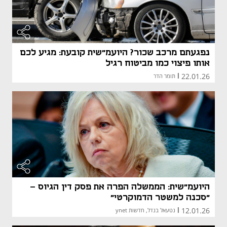
נפגעתם מרכב שכור? היועמ"שית קובעת: מגיע לכם
אותו פיצוי כמו מביטוח רגיל
22.01.26
|
תומר הדר
היועמ"שית: הממשלה הפרה את פסק דין הגיוס -
"סכנה למשטר הדמוקרטי"
12.01.26
|
נטעאל בנדל, חדשות ynet