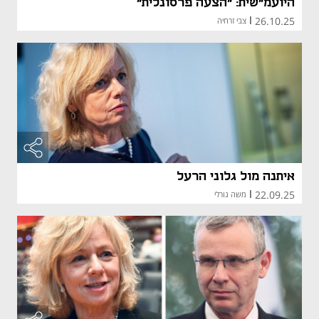
היועמ"שית: "הצעה פרסונלית"
26.10.25
|
צבי זרחיה
איתנה מול גלוני הרעל
22.09.25
|
משה גורלי