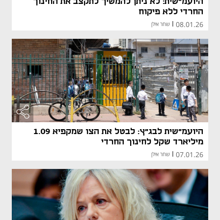
היועמ"שית: לא ניתן להמשיך לתקצב את החינוך
החרדי ללא פיקוח
08.01.26
|
שחר אילן
היועמ"שית לבג"ץ: לבטל את הצו שמקפיא 1.09
מיליארד שקל לחינוך החרדי
07.01.26
|
שחר אילן