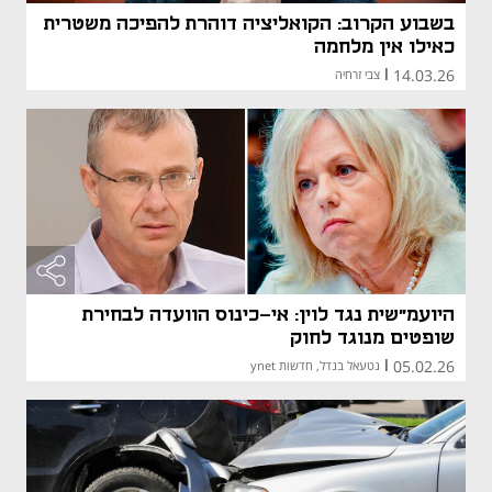
בשבוע הקרוב: הקואליציה דוהרת להפיכה משטרית
כאילו אין מלחמה
14.03.26
|
צבי זרחיה
היועמ"שית נגד לוין: אי-כינוס הוועדה לבחירת
שופטים מנוגד לחוק
05.02.26
|
נטעאל בנדל, חדשות ynet