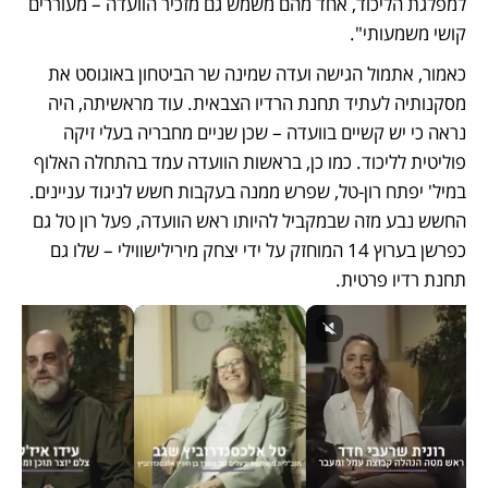
למפלגת הליכוד, אחד מהם משמש גם מזכיר הוועדה – מעוררים 
קושי משמעותי".
כאמור, אתמול הגישה ועדה שמינה שר הביטחון באוגוסט את 
מסקנותיה לעתיד תחנת הרדיו הצבאית. עוד מראשיתה, היה 
נראה כי יש קשיים בוועדה – שכן שניים מחבריה בעלי זיקה 
פוליטית לליכוד. כמו כן, בראשות הוועדה עמד בהתחלה האלוף 
במיל' יפתח רון-טל, שפרש ממנה בעקבות חשש לניגוד עניינים. 
החשש נבע מזה שבמקביל להיותו ראש הוועדה, פעל רון טל גם 
כפרשן בערוץ 14 המוחזק על ידי יצחק מירילישווילי – שלו גם 
תחנת רדיו פרטית. 