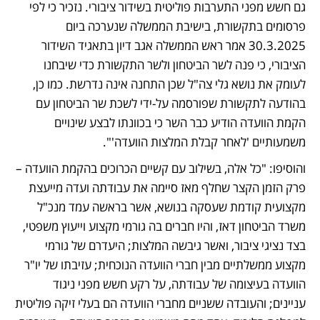
גם חשש מפני התערבות פוליטית בשידור ציבורי. נזכיר כי לפי 
פרסומים בתקשורת, בישיבת הממשלה שנערכה ביום 
30.3.2025 אמר ראש הממשלה אגב דיון בתאגיד השידור 
הציבורי, כי פנה לשר הביטחון ולשר התקשורת כדי שיבחנו 
לעומק את נושא גלי צה"ל שכן התחנה אינה נדרשת. כמו כן, 
בהודעה לתקשורת שפורסמה על-ידי לשכת שר הביטחון עם 
הקמת הוועדה הודיע כבר השר כי בכוונתו לבצע שינויים 
משמעותיים 'לאחר קבלת המלצות הוועדה'".
והוסיפו: "כל אלה, בשילוב עם קשיים הכרוכים בהקמת הוועדה – 
פרק הזמן הקצר שחלף מאז סיימה את עבודתה ועדה מייעצת 
מקצועית קודמת שעסקה בנושא, אשר בראשה עמד מנכ"ל 
משרד הביטחון דאז, והיו חברים בה גורמי מקצוע וייעוץ משפטי, 
בצד נציגי ציבור, ואשר גיבשה המלצות; היעדרם של גורמי 
מקצוע ממשלתיים מבין חברי הוועדה הנוכחית; עזיבתו של יו"ר 
הוועדה בעיצומה של עבודתה, על רקע חשש מפני ניגוד 
עניינים; והעובדה ששניים מחברי הוועדה הם בעלי זיקה פוליטית 