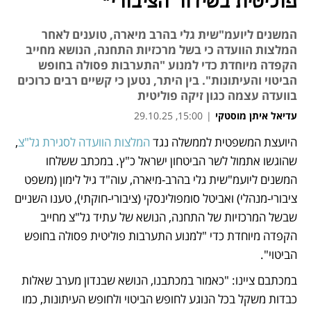
פוליטית בשידור הציבורי"
המשנים ליועמ"שית גלי בהרב מיארה, טוענים לאחר
המלצות הוועדה כי בשל מרכזיות התחנה, הנושא מחייב
הקפדה מיוחדת כדי למנוע "התערבות פסולה בחופש
הביטוי והעיתונות". בין היתר, נטען כי קשיים רבים כרוכים
בוועדה עצמה כגון זיקה פוליטית
עדיאל איתן מוסטקי
|
15:00, 29.10.25
מאמר קניות
היועצת המשפטית לממשלה נגד 
המלצות הוועדה לסגירת גל"צ
, 
שהוגשו אתמול לשר הביטחון ישראל כ"ץ. במכתב ששלחו 
המשנים ליועמ"שית גלי בהרב-מיארה, עוה"ד גיל לימון (משפט 
ציבורי-מנהלי) ואביטל סומפולינסקי (ציבורי-חוקתי), טענו השניים 
שבשל המרכזיות של התחנה, הנושא של עתיד גל"צ מחייב 
הקפדה מיוחדת כדי "למנוע התערבות פוליטית פסולה בחופש 
הביטוי". 
במכתבם ציינו: "כאמור במכתבנו, הנושא שבנדון מערב שאלות 
כבדות משקל בכל הנוגע לחופש הביטוי ולחופש העיתונות, כמו 