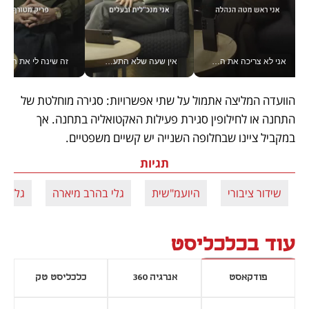
אני לא צריכה את המשרד: רונית שרעבי-חדד מנהלת ארגון של 30000 עובדים מכל מקום_v
אין שעה שלא התעסקתי במשבר - טל אלכסנדרוביץ’ שגב מנהלת משברים תקשורתיים מכל מקום עם ה- Galaxy Z Fold8 Ultra שלה_v
זה שינה לי את החיים: 
הוועדה המליצה אתמול על שתי אפשרויות: סגירה מוחלטת של 
התחנה או לחילופין סגירת פעילות האקטואליה בתחנה. אך 
במקביל ציינו שבחלופה השנייה יש קשיים משפטיים. 
תגיות
שידור ציבורי
היועמ"שית
גלי בהרב מיארה
גל"צ
עוד בכלכליסט
פודקאסט
אנרגיה 360
כלכליסט טק