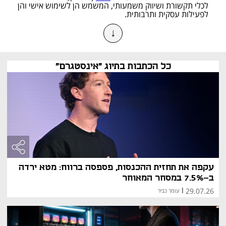
לכלי תקשורת ושיווק משמעותי, המשמש הן לשימוש אישי והן 
לפעילות עסקית ותרבותית.
↓
היסטוריה והקמה
אינסטגרם הוקמה בשנת 2010 על ידי קווין סיסטרום ומייק 
קריגר בסן פרנסיסקו. האפליקציה הושקה תחילה בגרסת iOS 
כל הכתבות בתיוג "אינסטגרם"
בלבד והתמקדה בשיתוף תמונות עם פילטרים מובנים. בתוך 
שנתיים בלבד צברה מיליוני משתמשים, ובשנת 2012 
נרכשה על ידי פייסבוק (כיום מטא) תמורת כמיליארד דולר. 
הרכישה אפשרה לאינסטגרם להתרחב במהירות ולהוסיף 
פיצ'רים חדשים כגון סרטוני וידאו, הודעות ישירות (Direct), 
סטוריז ו-Reels.
אינסטגרם בישראל
בישראל אינסטגרם הפכה לחלק בלתי נפרד מחיי היומיום. 
יותר מ־6.9 מיליון ישראלים פעילים ברשתות החברתיות, וחלק 
עקפה את תחזית ההכנסות, פספסה ברווח: מטא ירדה
משמעותי מהם באינסטגרם. נשים משתמשות בפלטפורמה 
ב-7.5% במסחר המאוחר
יותר מגברים, במיוחד לצריכת תוכן אופנה ולייף סטייל. 
29.07.26
אינסטגרם ישראל מהווה במה מרכזית לאושיות רשת 
|
עומר כביר
מקומיות, קמפיינים מסחריים ותוכן תרבותי.
דמויות בולטות באינסטגרם