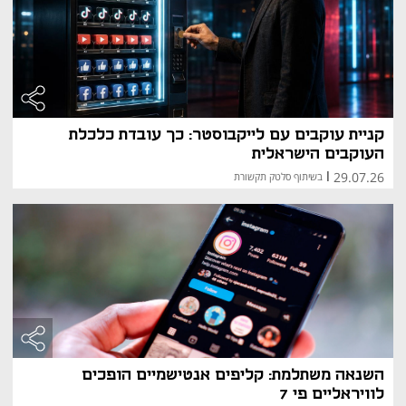
מספר דמויות בולטות ביססו את מעמדן דרך אינסטגרם:
אדל בספלוב
 – משפיענית אופנה שהשיקה מותג 
לבגדי נשים וילדים (ADA), ומשתמשת בחשבונה 
לחשיפת חייה האישיים ולדיון בנושאים רגישים כמו 
דימוי גוף.
עינב בובליל
 – מתמודדת לשעבר ב"האח הגדול" 
שהפכה לאושיית רשת מצליחה עם חשיפה גבוהה 
קניית עוקבים עם לייקבוסטר: כך עובדת כלכלת
בקרב נשים צעירות.
מאי ערב
 – דוגמנית צעירה שהשתתפה ב"האח 
העוקבים הישראלית
הגדול" ומחזיקה חשבון אינסטגרם פעיל עם עשרות 
29.07.26
|
בשיתוף סלטק תקשורת
אלפי עוקבים, חלקם בעקבות הקריירה המקצועית 
בחו"ל.
ביאנקה סנסורי
 – אדריכלית אוסטרלית ובת זוגו של 
קניה ווסט, שהפכה לדמות בולטת באינסטגרם העולמי 
בזכות הופעות פרובוקטיביות וחשיפה בינלאומית.
איך מוחקים חשבון אינסטגרם
משתמשים שמעוניינים להפסיק להשתמש באפליקציה 
יכולים לבחור בין שתי אפשרויות:
השבתה זמנית
 – יש להיכנס לדפדפן (לא דרך 
האפליקציה), להתחבר לחשבון, ללחוץ על תמונת 
השנאה משתלמת: קליפים אנטישמיים הופכים
הפרופיל > "ערוך פרופיל" > "השבת זמנית את 
לוויראליים פי 7
החשבון". פעולה זו משביתה את החשבון עד לחזרה, 