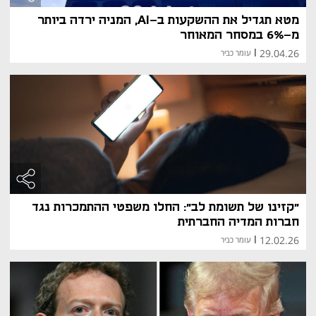
מטא תגדיל את ההשקעות ב-AI, המניה ירדה ביותר
מ-6% במסחר המאוחר
29.04.26
|
עומר כביר
"קזינו של תשומת לב": החלו משפטי ההתמכרות נגד
חברות המדיה החברתית
12.02.26
|
עומר כביר