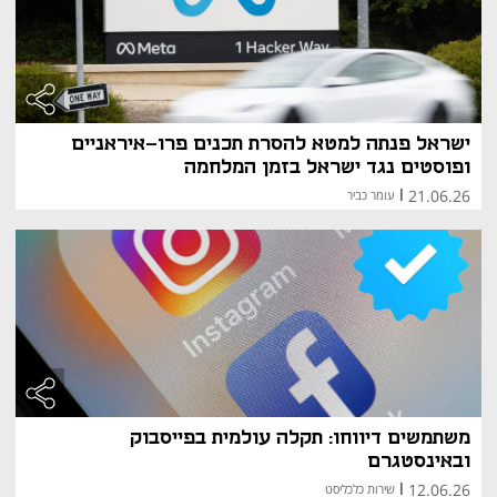
משפיעה על פיתוח הפיצ'רים באינסטגרם, במיוחד בתחומי 
ה-Reels, האלגוריתם והכלים ליוצרים. שינויים בהעדפות 
המשתמשים מכתיבים את הקצב שבו החברה מחדשת 
ומרחיבה את שירותיה.
ישראל פנתה למטא להסרת תכנים פרו-איראניים
ופוסטים נגד ישראל בזמן המלחמה
21.06.26
|
עומר כביר
משתמשים דיווחו: תקלה עולמית בפייסבוק
ובאינסטגרם
12.06.26
|
שירות כלכליסט