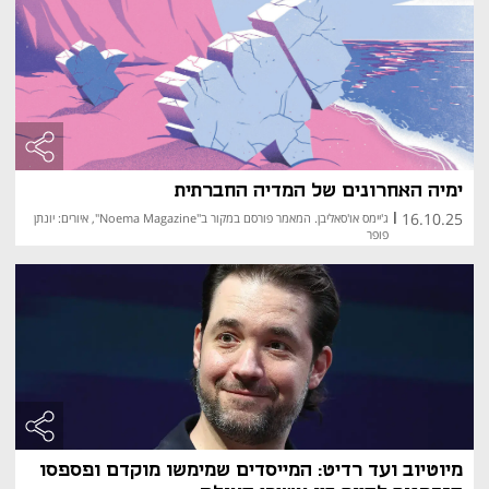
ימיה האחרונים של המדיה החברתית
16.10.25
|
ג'יימס או'סאליבן. המאמר פורסם במקור ב"Noema Magazine", איורים: יונתן
פופר
מיוטיוב ועד רדיט: המייסדים שמימשו מוקדם ופספסו