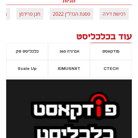
תגיות
רכישת דירה
פסגת הנדל"ן 2022
חנן פרידמן
בנק 
עוד בכלכליסט
פודקאסט
אנרגיה 360
כלכליסט טק
Scale Up
XIMUSNXT
CTECH
יסייה חדשה
נפתח בכרטיסייה חדשה