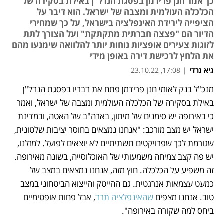
כך אמר חנן פרידמן בפסגת הנדל"ן באילת בסקירה של
הכלכלה העולמית ומצבה של ישראל. הוא דיבר על
הציפייה לירידת האינפלציה בישראל, על כך שמחירי
הדיור הם "פצצה חברתית מתקתקת" ועל הצורך לתת
לזוגות צעירים אופציות נוחות יותר להלוואה שימנעו מהם
את הלחץ לרכישת דירה באופן מידי
גיא נרדי
|
17:08, 23.10.22
מנכ"ל בנק לאומי חנן פרידמן פתח את דבריו בפסגת הנדל"ן 
נפתח בכרטיסייה חדשה
נפתח בכרטיסייה חדשה
באילת בסקירה של הכלכלה העולמית ומצבה של ישראל, ואמר 
כי באירופה יש סימנים של מיתון, בארה"ב של האטה, ובמדינת 
ישראל יש מצב מורכב: "אנחנו נמצאים בחוסר יציבות שלטונית, 
שגורמת לכך שפרויקטים תשתיתיים לא יוצאים לפועל. למזלנו, 
יש פה קצב צמיחה משמעותי של האוכלוסייה, בשונה מאירופה. 
זה משפיע על הכלכלה. חוץ מזה, אנחנו נמצאים במצב של 
כמעט עצמאות אנרגטית. גם ההייטק והייצוא הביטחוני במצב 
טוב. אנחנו מצפים 
שהאינפלציה תרד
, אבל פחות אופטימיים 
ביחס למה שקורה באירופה". 