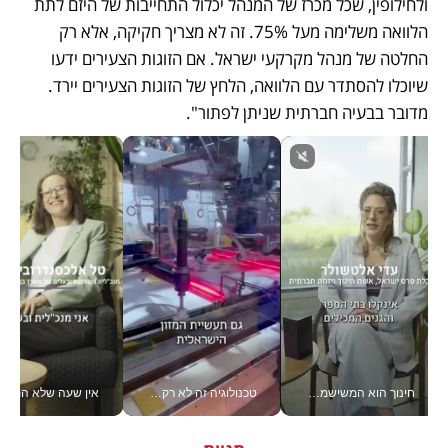
ולחילופין, שכל מכרז של המנהל יכלול התחייבות של היזם לתת 
הלוואה משלימה מעל 75%. זה לא מצריך חקיקה, אלא רק 
החלטה של מנהל מקרקעי ישראל. אם הזוגות הצעירים ידעו 
שיוכלו להסתדר עם הלוואה, הלחץ של הזוגות הצעירים יירד. 
מדובר בבעיה חברתית שניתן לפתור". 
חינוך הוא המשישמה של החיים שלי - V
טכנולוגיה זה לא רק בהייטק: גם תעשיית המזון הישראלית מאמצת כלי AI, אוטומציה וניתוח דאטה בזמן אמת
אין שעה שלא התעסקתי במשבר - טל אלכסנדרוביץ’ שגב מנהלת משברים