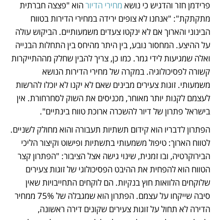
פרידמן חזר והדגיש כי נושא 
מחירי הדיור 
הוא "פצצה חברתית 
מתקתקת": "אנחנו לא צופים ירידה במחירי הדירות בטווח 
הבינוני והארוך אם לא ינקטו צעדים משמעותיים. הביקוש עולה 
על ההיצע. המחסור נובע, בין היתר מהיחס בין התחלות הבנייה 
ואלה שמגיעות לידי גמר. כמו כן, צריך להבין שחלק מההתייקרות 
קשורה לפסיכולוגיה. במקרה של מחירי הדירות הנושא 
משמעותי. זוגות צעירים מבינים שאם לא יקנו לא יוכלו להרשות 
לעצמם לקנות יותר מאוחר, מכניסים את השוק לסחרחורת. אין 
בישראל פתרון של דיור להשכרה ארוכת טווח בינתיים". 
הפתרון לדבריו הוא קידום תשתיות תעבורה והוא מחולק לשניים. 
לטווח הארוך: טיפול משמעותי בתשתיות ופישוט וקיצור הליכי 
הבירוקרטיה, ובו זמנית, שינוי גישה אצל הציבור: "הפתרון קצר 
הטווח הוא להפחית את ההיבט הפסיכולוגי של זוגות צעירים 
שלוקחים הלוואות חוץ בנקיות. הם לוקחים התחייבויות שאין 
סיבה שייקחו על עצמם. הפתרון הוא שמגבלה של 75% ממחיר 
הדירה לא תחול על זוגות צעירים שקונים דירה ראשונה, 