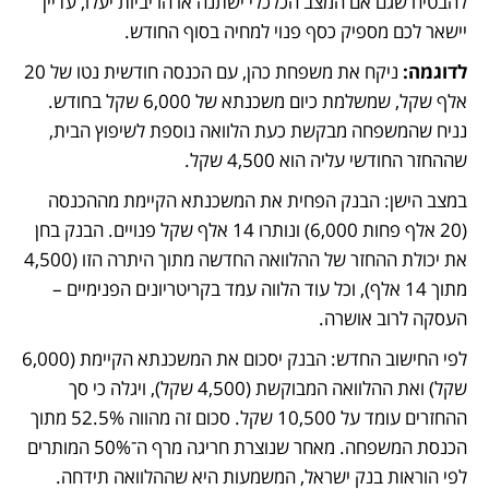
להבטיח שגם אם המצב הכלכלי ישתנה או הריביות יעלו, עדיין 
יישאר לכם מספיק כסף פנוי למחיה בסוף החודש.
לדוגמה: 
ניקח את משפחת כהן, עם הכנסה חודשית נטו של 20 
אלף שקל, שמשלמת כיום משכנתא של 6,000 שקל בחודש. 
נניח שהמשפחה מבקשת כעת הלוואה נוספת לשיפוץ הבית, 
שההחזר החודשי עליה הוא 4,500 שקל.
במצב הישן:
הבנק הפחית את המשכנתא הקיימת מההכנסה 
(20 אלף פחות 6,000) ונותרו 14 אלף שקל פנויים. הבנק בחן 
את יכולת ההחזר של ההלוואה החדשה מתוך היתרה הזו (4,500 
מתוך 14 אלף), וכל עוד הלווה עמד בקריטריונים הפנימיים – 
העסקה לרוב אושרה.
לפי החישוב החדש: הבנק יסכום את המשכנתא הקיימת (6,000 
שקל) ואת ההלוואה המבוקשת (4,500 שקל), ויגלה כי סך 
ההחזרים עומד על 10,500 שקל. סכום זה מהווה 52.5% מתוך 
הכנסת המשפחה. מאחר שנוצרת חריגה מרף ה־50% המותרים 
לפי הוראות בנק ישראל, המשמעות היא שההלוואה תידחה.