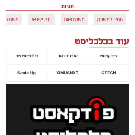
תגיות
מחיר למשתכן
משכנתאות
בנק ישראל
משכנתא
עוד בכלכליסט
פודקאסט
אנרגיה 360
כלכליסט טק
Scale Up
XIMUSNXT
CTECH
יסייה חדשה
נפתח בכרטיסייה חדשה