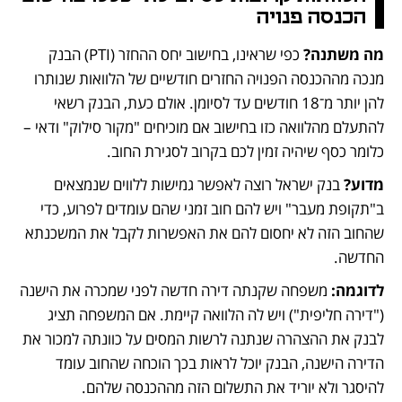
הכנסה פנויה
מה משתנה?
 כפי שראינו, בחישוב יחס ההחזר (PTI) הבנק 
מנכה מההכנסה הפנויה החזרים חודשיים של הלוואות שנותרו 
להן יותר מ־18 חודשים עד לסיומן. אולם כעת, הבנק רשאי 
להתעלם מהלוואה כזו בחישוב אם מוכיחים "מקור סילוק" ודאי – 
כלומר כסף שיהיה זמין לכם בקרוב לסגירת החוב.
מדוע?
 בנק ישראל רוצה לאפשר גמישות ללווים שנמצאים 
ב"תקופת מעבר" ויש להם חוב זמני שהם עומדים לפרוע, כדי 
שהחוב הזה לא יחסום להם את האפשרות לקבל את המשכנתא 
החדשה.
לדוגמה:
 משפחה שקנתה דירה חדשה לפני שמכרה את הישנה 
("דירה חליפית") ויש לה הלוואה קיימת. אם המשפחה תציג 
לבנק את ההצהרה שנתנה לרשות המסים על כוונתה למכור את 
הדירה הישנה, הבנק יוכל לראות בכך הוכחה שהחוב עומד 
להיסגר ולא יוריד את התשלום הזה מההכנסה שלהם.  