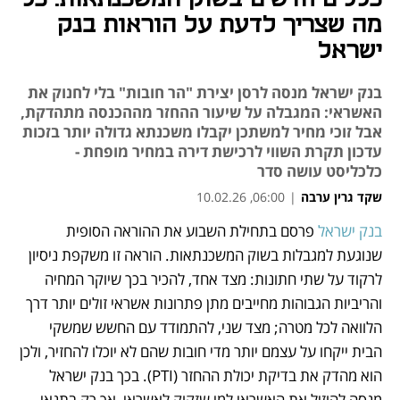
מה שצריך לדעת על הוראות בנק
ישראל
בנק ישראל מנסה לרסן יצירת "הר חובות" בלי לחנוק את
האשראי: המגבלה על שיעור ההחזר מההכנסה מתהדקת,
אבל זוכי מחיר למשתכן יקבלו משכנתא גדולה יותר בזכות
עדכון תקרת השווי לרכישת דירה במחיר מופחת -
כלכליסט עושה סדר
שקד גרין ערבה
|
06:00, 10.02.26
בנק ישראל
 פרסם בתחילת השבוע את ההוראה הסופית 
נפתח בכרטיסייה חדשה
שנוגעת למגבלות בשוק המשכנתאות. הוראה זו משקפת ניסיון 
לרקוד על שתי חתונות: מצד אחד, להכיר בכך שיוקר המחיה 
והריביות הגבוהות מחייבים מתן פתרונות אשראי זולים יותר דרך 
הלוואה לכל מטרה; מצד שני, להתמודד עם החשש שמשקי 
הבית ייקחו על עצמם יותר מדי חובות שהם לא יוכלו להחזיר, ולכן 
הוא מהדק את בדיקת יכולת ההחזר (PTI). בכך בנק ישראל 
מנסה להוזיל את האשראי למי שזקוק לאשראי, אך רק בתנאי 