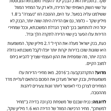
שקל. בתוכניות האלו, הבנק יכול להעמיד משכנתא המבוססת 
על שווי השוק האמיתי של הדירה, ולא רק על המחיר המוזל 
ששילמנו עליה בפועל. עד היום, ההטבה הזו "נעצרה" ב־1.8 
מיליון שקל – כלומר, גם אם הדירה היתה שווה יותר, הבנק לא 
יכול היה להתחשב בכך לצורך הגדלת המשכנתא, וככל שמחירי 
הדירות עלו הפער בין שווי הדירה לתקרה הלך וגדל. 
כעת, בנק ישראל מעלה את הרף ל־2.1 מיליון שקל. המשמעות 
היא שזוגות שזכו בדירות יקרות יותר יוכלו לקבל משכנתא גדולה 
הרבה יותר, מה שמפחית את ההון העצמי שצריך להביא ביחס 
למצב הקיים. 
מדוע? 
התקרהנקבעה ב־2016. מאז מחירי הדירות עלו 
משמעותית, ובנק ישראל מעדכן את הסכום בהתאם לעליית מדד 
המחירים לצרכן כדי לאפשר ליותר זוגות צעירים ליהנות 
מההטבה. 
לדוגמה: 
נניח שבנם של משפחת כהן זכה בדירה ב"מחיר 
למשתכן". מחיר הרכישה המוזל של הדירה הוא 1.6 מיליון שקל, 