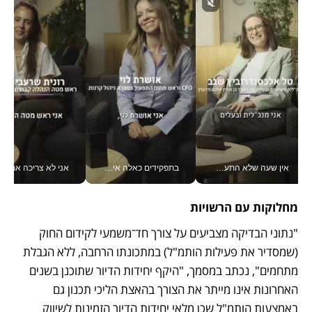
אין שעה שלא התעסקתי במשבר - טל אלכסנדרוביץ’ שגב מנהלת משברים תקשורתיים מכל מקום עם ה- Galaxy Z Fold8 Ultra שלה_v
בתפקידים כאלה אי אפשר לחכות: אושרת לוי מניעה השקעות ענק מהטלפון_v
אני לא צריכה את המשרד:
מחלוקות עם הרשויות
"נתוני הבדיקה מצביעים על צורך חד־משמעי לקידום החוק 
(שמסדיר את פעילות הותמ"ל) במתכונתו הרחבה, ללא הגבלת 
מתחמים", נכתב במסמך, "היקף יחידות הדיור שתוכנן בשנים 
האחרונות אינו מייתר את הצורך בהאצת הליכי תכנון גם 
באמצעות הותמ"ל שכן מלאי יחידות הדיור הזמינות לשיווק 