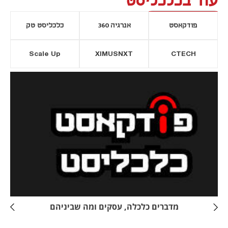
עוד בכלכליסט
פודקאסט
אנרגיה 360
כלכליסט טק
Scale Up
XIMUSNXT
CTECH
יסייה חדשה
נפתח בכרטיסייה חדשה
מדברים כלכלה, עסקים ומה שביניהם