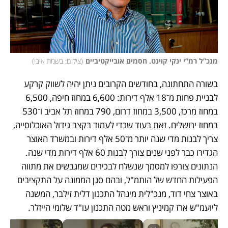
מנכ”ל רמ”י ינקי קוינט. חסמים אובייקטיביים
(
צילום: בשמת איבי
)
בשורה התחתונה, בחודשים הקרובים ניתן יהיה לשווק קרקע 
לבניית פחות מ־18 אלף דירות: 6,600 במחוז חיפה, 6,500 
במחוז מרכז, 3,500 במחוז דרום, 790 במחוז תל אביב ו־530 
במחוז ירושלים. זאת בעוד שכדי לעמוד בקצב גידול האוכלוסייה, 
צריך לבנות מדי שנה יותר מ־50 אלף דירות ובמשרד האוצר 
הגדירו כבר לפני שנים צורך לבנות 60 אלף דירות מדי שנה. 
הנתונים צורפו למסמך שנשלח לבכירים שמגבשים את מתווה 
הפעילות החדש של הותמ"ל, ובהם סגן הממונה על התקציבים 
באוצר צחי דוד, מנכ"לית מינהל התכנון דלית זילבר, המשנה 
ליועמ"ש ארז קמיניץ וראש מטה התכנון עו"ד שלומי הייזלר.