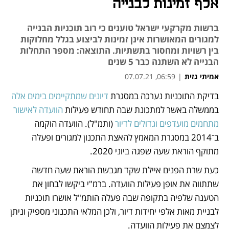
אלף זמינות לבנייה
ברשות מקרקעי ישראל טוענים כי רוב תוכניות הבנייה
למגורים המאושרות אינן זמינות לביצוע בגלל מחלוקות
בין רשויות ומחסור בתשתיות. התוצאה: מספר התחלות
הבנייה לא השתנה כבר 5 שנים
אמיתי גזית
|
06:59, 07.07.21
בדיקת התוכניות נערכה במסגרת 
דיונים שמתקיימים בימים אלה 
נפתח בכרטיסייה חדשה
נפתח בכרטיסייה חדשה
נפתח בכרטיסייה חדשה
נפתח בכרטיסייה חדשה
נפתח בכרטיסייה חדשה
בממשלה באשר למתכונת שבה תחודש פעילות 
הוועדה לאישור 
מתחמים מועדפים וגדולים לדיור
 (ותמ"ל). הוועדה הוקמה 
ב־2014 במסגרת המאמץ להאצת התכנון למגורים ופעלה 
מתוקף הוראת שעה שפגה ביוני 2020. 
כעת שרת הפנים איילת שקד מגבשת הוראת שעה חדשה 
שתתווה את אופן פעילות הוועדה. ברמ"י ביקשו לבחון את 
הטענה שלפיה בתקופה שבה פעלה הותמ"ל אושרו תוכניות 
לבניית מאות אלפי יחידות דיור, ולכן המלאי התכנוני מספיק וניתן 
לצמצם את פעילות הוועדה.