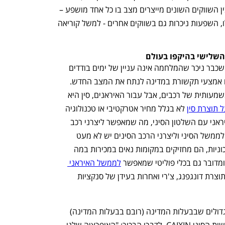
טכנולוגיה. דווקא הבדלים מהותיים אלה בין השווקים השונים מייצרים מצב בו כל אחד מושפע – 
אבל בצורה אחרת. לצד שווקי הליבה הללו, השפעות ניכרות גם בשווקים אחרים - למשל קוריאה 
 השלישי בהיקפו בעולם
 באשר לשוק הרכב הסיני - השבוע, אחרי שכבר ניכר שהמלחמה אינה עניין של ימים בודדים 
ולאחר האיומים בסגירת מצר הורמוז החלו אמצעי תקשורת במדינה לנתח את המצב החדש. 
עבור לא מעט ישראלים, סין היא ספקית משמעותית של רכבים, אבל עבור האיראנים, סין היא 
 תוצרת סין
 לא בגלל מחיר אטרקטיבי או טכנולוגיה 
מתקדמת, אלא הודות לקשרי הממשל האיראני עם השלטון הסיני, מה שמאפשר ליצרני רכב 
סינים לעקוף את הסנקציות האמריקאיות. לממשל הסיני וליצרני הרכב הסינים יש לא מעט 
אינטרסים באיראן: הם מרכיבים באיראן מכוניות, הם מחזיקים במקומות נאים במכירות במה 
לממשל האיראני 
 במכוניות חדשות מתוצרת דונגפנג, צ'רי ואחרות בעידן של סנקציות 
לפי הפרסומים בסין, אחד מיצרני הרכב הגדולים שבבעלות המדינה (רובם בבעלות המדינה) 
התראיין לאחרונה בעילום שם לאתר החדשות הסיני CAIXIN. לדברי הבכיר: "האופרציה שלנו 