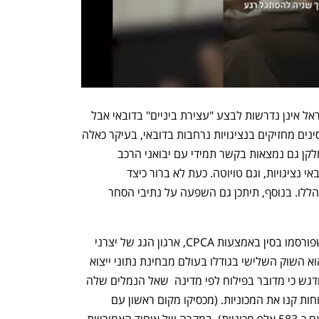
בהקשר של דובאי, מכוניות שמגיעות לישראל אינן נדרשות לבצע "עצירת ביניים" בדובאי אבל 
הבעיה היא  שחלק מיצרני הרכב שאינם סינים מחזיקים בנציגויות נרחבות בדובאי, בעיקר כאלה 
שעוסקות בהפצה, לוגיסטיקה ופיננסים. חלקן גם נמצאות בקשר תמידי עם יבואני הרכב 
בישראל. לדוגמה, יונדאי-קיה מחזיקה בדובאי נציגויות, וגם טויוטה. כעת לא ברור כיצד 
ההפצצות בדובאי ישפיעו על יצרני הרכב הללו. בנוסף, תיתכן גם השפעה על נתיבי הסחר 
באשר ליצרני הרכב הסינים: לפי נתונים שפורסמו בסין באמצעות CPCA, ארגון הגג של יצרני 
מכוניות הנוסעים בסין, איחוד האמירויות הוא השוק השלישי בגודלו בעולם מבחינת נתוני ייצוא 
עם כ-572 אלף מכוניות שיוצאו אשתקד. יודגש כי מדובר בפילוח לפי מדינה  שאל הנמלים שלה 
נשלחו המכוניות ולא לפי שוק יעד בו הלקוחות קנו את המכוניות. (מכסיקו מקום ראשון עם 
כ-625 אלף מכוניות, רוסיה במקום השני עם כ-583 אלף מכוניות). במקרה של איחוד האמירויות 