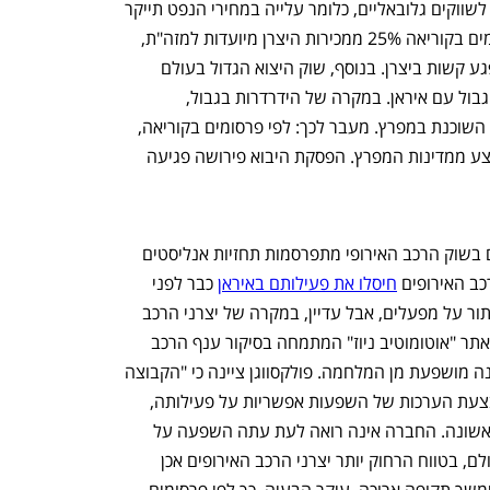
מייעד חלקים ניכרים מקיבולת הייצור שלו לשווקים גלובאליים, כלומר עלייה במחירי הנפט תייקר 
את השינוע. במקרה של KGM, לפי פרסומים בקוריאה 25% ממכירות היצרן מיועדות למזה"ת, 
משמע פגיעה במכירות במפרץ הפרסי תפגע קשות ביצרן. בנוסף, שוק היצוא הגדול בעולם 
למכוניות KGM הוא טורקיה, אשר חולקת גבול עם איראן. במקרה של הידרדרות בגבול, 
המכירות ייפגעו גם אם לא מדובר במדינה השוכנת במפרץ. מעבר לכך: לפי פרסומים בקוריאה, 
כ-70% מיבוא הנפט הגולמי למדינה מתבצע ממדינות המפרץ. הפסקת היבוא פירושה פגיעה 
לצד ההשפעה על יצרני הרכב הסינים, גם בשוק הרכב האירופי מתפרסמות תחזיות אנליסטים 
כב האירופים 
חיסלו את פעילותם באיראן
 כבר לפני 
שנים, כך שאין להם סכנה בהיבטים של ויתור על מפעלים, אבל עדיין, במקרה של יצרני הרכב 
האירופים קיימות סכנות ארוכות טווח. לפי אתר "אוטומוטיב ניוז" המתמחה בסיקור ענף הרכב 
העולמי, וולוו הודיעה כי לעת עתה היא אינה מושפעת מן המלחמה. פולקסווגן ציינה כי "הקבוצה 
מודאגת מאוד מהמצב באזור. הקבוצה מבצעת הערכות של השפעות אפשריות על פעילותה, 
בטיחות עובדיה באזור נמצאת בעדיפות ראשונה. החברה אינה רואה לעת עתה השפעה על 
הייצור ואינה משווקת מכוניות באיראן". ואולם, בטווח הרחוק יותר יצרני הרכב האירופים אכן 
מודעים לקיומה של בעיה, אם הלחימה תימשך תקופה ארוכה. עיקר הבעיה, כך לפי פרסומים 