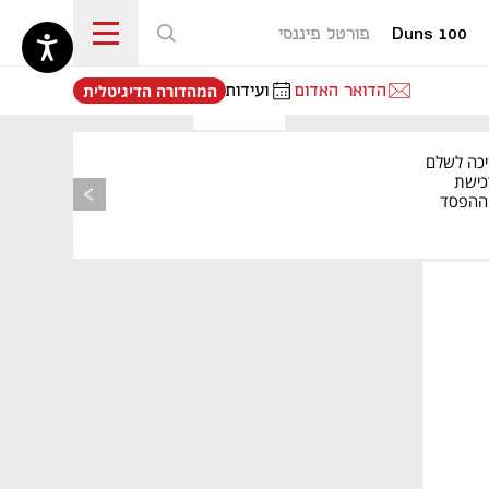
Duns 100
פורטל פיננסי
נפתח בכרטיסייה חדשה
הדואר האדום
ועידות
המהדורה הדיגיטלית
יכה לשלם
כישת
BASE: ההפסד
הרבעוני זינק ל-76