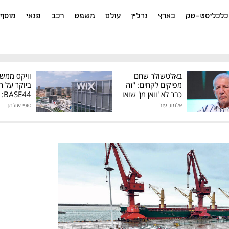
כלכליסט-טק
בארץ
נדל"ן
עולם
משפט
רכב
פנאי
מוסף
באלטשולר שחם
וויקס ממש
מפיקים לקחים: "זה
ביוקר על ר
כבר לא 'וואן מן' שואו
44
של גילעד"
אלמוג עזר
סופי שולמן
מיליון דולר