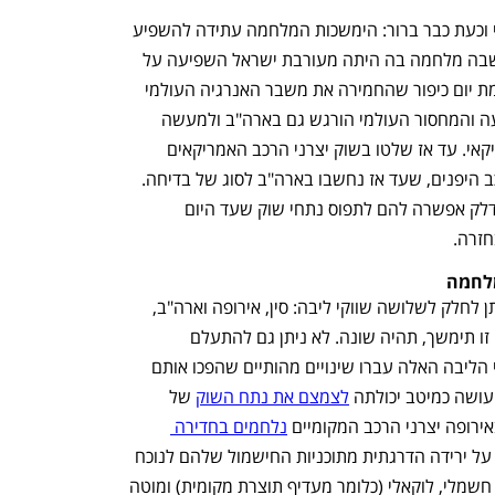
המערכה נגד איראן נכנסת ליומה החמישי וכעת כבר ברור: הימשכות המלחמה עתידה להשפיע 
על ענף הרכב העולמי. הפעם האחרונה שבה מלחמה בה היתה מעורבת ישראל השפיעה על 
ענף הרכב העולמי היתה ב-1973, במלחמת יום כיפור שהחמירה את משבר האנרגיה העולמי 
עד לרמה שמחיר חבית נפט זינק פי ארבעה והמחסור העולמי הורגש גם בארה"ב ולמעשה 
שינה את תעשיית הרכב ואת השוק האמריקאי. עד אז שלטו בשוק יצרני הרכב האמריקאים 
הגדולים שנאלצו לפנות מקום ליצרני הרכב היפנים, שעד אז נחשבו בארה"ב לסוג של בדיחה. 
העובדה שהיו ליפנים מכוניות חסכוניות בדלק אפשרה להם לתפוס נתחי שוק שעד היום 
חזרה.
את השפעות המלחמה על יצרני הרכב ניתן לחלק לשלושה שווקי ליבה: סין, אירופה וארה"ב, 
כשבכל אחד מהם  השפעת המלחמה, אם זו תימשך, תהיה שונה. לא ניתן גם להתעלם 
מהעובדה שבשנה החולפת שלושת שווקי הליבה האלה עברו שינויים מהותיים שהפכו אותם 
עושה כמיטב יכולתה 
לצמצם את נתח השוק
 של 
ירופה יצרני הרכב המקומיים 
נלחמים בחדירה 
ן ובינתיים מצהירים על ירידה הדרגתית מתוכניות החישמול שלהם לנוכח 
הפסדים מצטברים. ואילו בסין העתיד הוא חשמלי, לוקאלי (כלומר מעדיף תוצרת מקומית) ומוטה 