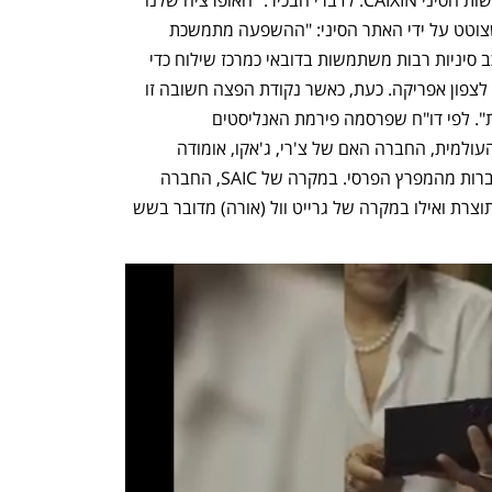
באיראן נעצרה לחלוטין". לפי בכיר אחר שצוטט על ידי האתר הסיני: "ההשפעה מתמשכת 
הרבה מעבר לרמה האיראנית. יצרניות רכב סיניות רבות משתמשות בדובאי כמרכז שילוח כדי 
להגיע לשווקים מזרח תיכוניים אחרים וגם לצפון אפריקה. כעת, כאשר נקודת הפצה חשובה זו 
הפכה ללא בטוחה, כל האופרציה מושפעת". לפי דו"ח שפרסמה פירמת האנליסטים 
ALIXPARTNERS  כ-12% ממכירות צ'רי העולמית, החברה האם של צ'רי, ג'אקו, אומודה 
ואחרים מגיעות למזרח התיכון – כלומר עוברות מהמפרץ הפרסי. במקרה של SAIC, החברה 
האם של MG ומקסוס, מדובר ב-11% מהתוצרת ואילו במקרה של גרייט וול (אורה) מדובר בשש 