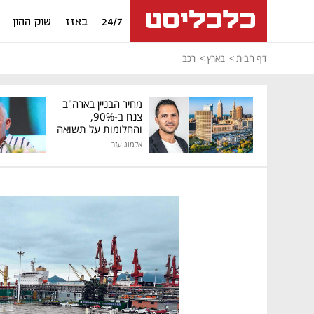
24/7
באזז
שוק ההון
דף הבית
בארץ
רכב
מחיר הבניין בארה"ב
צנח ב-90%,
והחלומות על תשואה
גבוהה התנפצו
אלמוג עזר