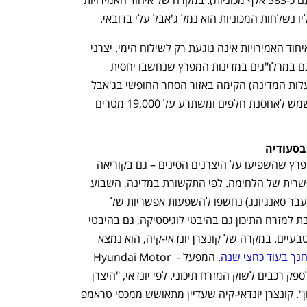
לפי הפרסומים בסין, השבתת הפעילות באיחוד האמירויות אינה נוגעת רק לשילוח הימי. יצרני 
הרכב הסינים השקיעו בשנים האחרונות גם במרלו"גים במדינות המפרץ שנחשבו יחסית 
בטוחות. לדוגמה, COSCO הסינית (שבבעלות המדינה) הקימה באזור הסחר החופשי בג'אבל 
עלי מרלו"ג בשיתוף עם צ'רי. המרלו"ג משמש לאחסנת חלפים ומשתרע על 19,000 מטרים 
בסעודיה
בנוסף להשבתת המרכזים הלוגיסטיים במפרץ שהשפיעו על היצרנים הסינים – גם בקוריאה 
נפתח בכרטיסייה חדשה
נפתח בכרטיסייה חדשה
הדרומית מופיעים דיווחים על השפעה אפשרית של הלחימה. לפי התקשורת במדינה, השבוע 
קונצרן יונדאי-קיה ו KGM הקוריאנית (לשעבר סאנגיונג) נחשפו להשפעות אפשריות של 
המלחמה, בין היתר בעקבות חשיפה נרחבת למזרח התיכון גם בהיבטי לוגיסטיקה, גם בהיבטי 
ייצור וגם בהיבטי הסתמכות על משאבים טבעיים. במקרה של קונצרן יונדאי-קיה, הוא נמצא 
חנך בעוד כחצי שנה
. המפעל - Hyundai Motor 
Manufacturing Middle East  מיועד לספק רכבים לשוק המזרח תיכוני. לפי יונדאי, "היצרן 
ענף במתח גבוה
מדברים כלכלה, עסקים ומה שב
שומר על עירנות בכל הנוגע למזרח התיכון". קונצרן יונדאי-קיה שעדיין מתאושש ממכסי טראמפ 