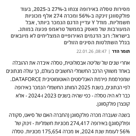
מסירות טסלה באירופה צנחו ב-27% ב-2025, בעוד
פולקסווגן זינקה ב-56% ומכרה 274 אלף מכוניות
חשמליות. מודל Y עדיין הדגם הנמכר ביותר, אבל
המעורבות של מאסק בממשל טראמפ פגעה במותג.
בישראל: רוב הדגמים האירופיים המצליחים לא מיובאים
בגלל השתלטות הסינים הזולים
תומר הדר
|
08:47, 22.01.26
אחרי שנים של שליטה אבסולוטית, טסלה איבדה את ההובלה 
נפתח בכרטיסייה חדשה
נפתח בכרטיסייה חדשה
נפתח בכרטיסייה חדשה
נפתח בכרטיסייה חדשה
באחד משווקי הרכב החשמלי החשובים בעולם, כך עולה מנתונים 
שמפרסמת פירמת האנליסטים האוטומוטיבית DATAFORCE. 
לפי הנתונים, בשנת 2025 המותג החשמלי הנמכר באירופה 
כבר לא היה טסלה - כפי שהיה בשנים 2023 ו-2024 - אלא 
קונצרן פולקסווגן.
בשנה שעברה מכרה פולקסווגן (החברה האם של סיאט, סקודה 
ופולקסווגן) באירופה 274,417 מכוניות חשמליות - זינוק של 
56% לעומת שנת 2024, אז מכרה 175,654 מכוניות. טסלה 