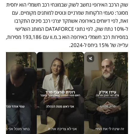
שוק הרכב האירופי נחשב לשוק שבמונחי רכב חשמלי הוא יחסית 
מסוגר: טעמי הלקוחות שמרניים ונוטים למותגים מקומיים. עם 
זאת, לפי דיווחים באירופה אשתקד יצרני רכב סינים התקרבו 
ל-10% נתח שוק. לפי נתוני DATAFORCE המותג השלישי 
במסירות רכב חשמלי באירופה הוא ב.מ.וו עם 193,186 מסירות, 
עלייה של 15% ביחס ל-2024.
זה שינה לי את החיים: איך עידו איז'ק הופך את הסמארטפון לכלי צילום מקצועי_v
אני לא צריכה את המשרד: רונית שרעבי-חדד מנהלת ארגון של 30000 עובדים מכל מקום_v
בתור מנכל אני מקבל מאות הח