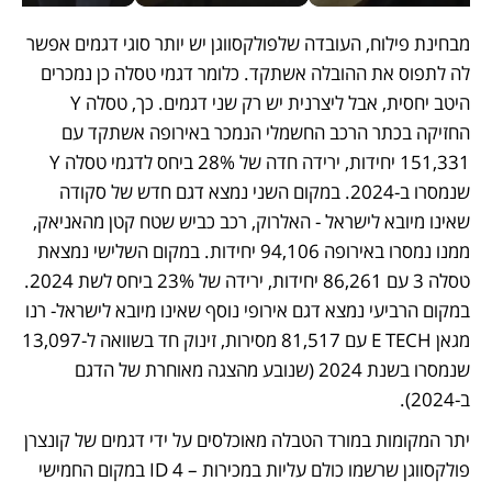
מבחינת פילוח, העובדה שלפולקסווגן יש יותר סוגי דגמים אפשר 
לה לתפוס את ההובלה אשתקד. כלומר דגמי טסלה כן נמכרים 
היטב יחסית, אבל ליצרנית יש רק שני דגמים. כך, טסלה Y 
החזיקה בכתר הרכב החשמלי הנמכר באירופה אשתקד עם 
151,331 יחידות, ירידה חדה של 28% ביחס לדגמי טסלה Y 
שנמסרו ב-2024. במקום השני נמצא דגם חדש של סקודה 
שאינו מיובא לישראל - האלרוק, רכב כביש שטח קטן מהאניאק, 
ממנו נמסרו באירופה 94,106 יחידות. במקום השלישי נמצאת 
טסלה 3 עם 86,261 יחידות, ירידה של 23% ביחס לשת 2024. 
במקום הרביעי נמצא דגם אירופי נוסף שאינו מיובא לישראל- רנו 
מגאן E TECH עם 81,517 מסירות, זינוק חד בשוואה ל-13,097 
שנמסרו בשנת 2024 (שנובע מהצגה מאוחרת של הדגם 
ב-2024). 
יתר המקומות במורד הטבלה מאוכלסים על ידי דגמים של קונצרן 
פולקסווגן שרשמו כולם עליות במכירות – 4 ID במקום החמישי 