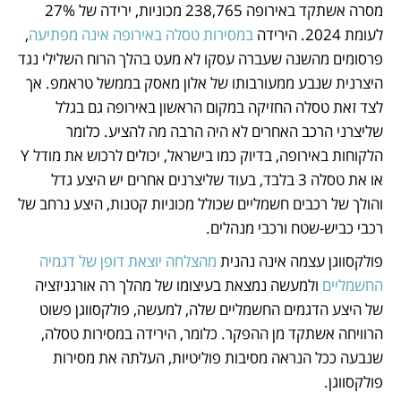
מסרה אשתקד באירופה 238,765 מכוניות, ירידה של 27% 
לעומת 2024. הירידה 
במסירות טסלה באירופה אינה מפתיעה
, 
פרסומים מהשנה שעברה עסקו לא מעט בהלך הרוח השלילי נגד 
היצרנית שנבע ממעורבותו של אלון מאסק בממשל טראמפ. אך 
לצד זאת טסלה החזיקה במקום הראשון באירופה גם בגלל 
שליצרני הרכב האחרים לא היה הרבה מה להציע. כלומר 
הלקוחות באירופה, בדיוק כמו בישראל, יכולים לרכוש את מודל Y 
או את טסלה 3 בלבד, בעוד שליצרנים אחרים יש היצע גדל 
והולך של רכבים חשמליים שכולל מכוניות קטנות, היצע נרחב של 
רכבי כביש-שטח ורכבי מנהלים. 
פולקסווגן עצמה אינה נהנית 
מהצלחה יוצאת דופן של דגמיה 
החשמליים
 ולמעשה נמצאת בעיצומו של מהלך רה אורגניזציה 
של היצע הדגמים החשמליים שלה, למעשה, פולקסווגן פשוט 
הרוויחה אשתקד מן ההפקר. כלומר, הירידה במסירות טסלה, 
שנבעה ככל הנראה מסיבות פוליטיות, העלתה את מסירות 
פולקסווגן.