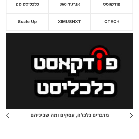
פודקאסט
אנרגיה 360
כלכליסט טק
Scale Up
XIMUSNXT
CTECH
יסייה חדשה
נפתח בכרטיסייה חדשה
מדברים כלכלה, עסקים ומה שביניהם