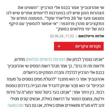
שי אהרונוביץ' אמר בכנס אלי הורביץ: "השווינו את
הצהרות ההון שיש לנו במערכות לדיווחים אחרים שיש לנו
ומצאנו פער של 20 מיליארד שקל". הממונה החדש על
התקציבים מהרן פרוזנפר: "אי אפשר להמשיך עם היקף
כזה של ימי מילואים במשק"
שלמה טייטלבאום
|
11:52, 02.06.26
+
נקודות עיקריות
"אנחנו נצטרך לבחון את 
רפורמת הרווחים הכלואים
 מחדש, 
נפתח בכרטיסייה חדשה
נפתח בכרטיסייה חדשה
נפתח בכרטיסייה חדשה
ולראות מה זה גרם", כך אמר מנהל רשות המסים שי אהרונוביץ' 
בכנס אלי הורביץ לכלכלה וחברה המתקיים בירושלים. 
אהרונוביץ' אמר כי הוא מתנגד "להטלת מסים נוספים על מעמד 
הביניים" וכי הוא סבור שניתן להגדיל את הגבייה בדרכים נוספות 
רבות. בין היתר אמר: "אנחנו בעד ביטול פטור המע"מ על פירות 
וירקות, צמצום הפטור על רכישות באילת, אנשים קונים מטילי 
זהב ללא מע"מ ומשאירים אותם באילת, אנו גם בעד 
מס נסועה