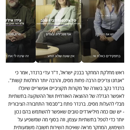
בתפקידים כאלה אי אפשר לחכות: אושרת לוי מניעה השקעות ענק מהטלפון_v
אין שעה שלא התעסקתי במשבר - טל אלכסנדרוביץ’ שגב מנהלת משברים תקשורתיים מכל מקום עם ה- Galaxy Z Fold8 Ultra שלה_v
זה שינה לי את החיים: 
ראש מחלקת המחקר בבנק ישראל, ד"ר עדי ברנדר, אמר כי 
"אנחנו צריכים הרבה פחות מסים, והרבה יותר החלטות קשות". 
ברנדר נקב בשורה של מקורות תקציביים אפשריים שיוכלו 
לאפשר הגדלה של ההוצאה האזרחית ושל ההשקעה בתשתיות 
מבלי להעלות מסים. ברנדר פתח ב"סבסוד התחבורה הציבורית 
- יש שם כמה מיליארדים טובים שאפשר להשתמש בהם נכון 
יותר כדי לטפל בתשתיות עצמן, וזה בסוף מה שמשפיע על 
השימוש, המחקר מראה שאיכות השירות חשובה משמעותית 