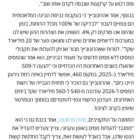
ומס רכוש על קרקעות שננסה לקדם אותו שוב". 
בנוסף, אמר אהרונוביץ' כי בעקבות כניסת הבינה המלאכותית 
הם צפויים לעבור "לבדיקה של 100% מכלל הדוחות, בזמן 
שהיום אנו סורקים רק 4%. השווינו את הצהרות ההון שיש לנו 
במערכות לדיווחים אחרים שיש לנו ומצאנו פער של 20 מיליארד 
שקל". למרות שאהרונוביץ' סבור שניתן להעלות את תקבולי 
המסים ללא מסים חדשים על מעמד הביניים, הוא אמר שהמסים 
שהועלו בשנים האחרונות היו הכרחיים וכי "הגענו ל-509 
מיליארד ב-2025, במקום 460, אפשר לדמיין באיזה רמת גירעון 
היינו כיום". אהרונוביץ' גם הזכיר כי תחזית הגבייה של רשות 
המסים ל-2026 עודכנה מ-540 ל-560 מיליארד שקל בימים 
האחרונים. העדכון הרשמי צפוי להתפרסם במסמך הנומרטור 
שיופץ בקרוב לציבור. 
הממונה על התקציבים, 
מהרן פרוזנפר
, אמר בכנס גם כי הוא 
"מתנגד להעלות מסים באופן עקרוני, צריך צעדים להגדיל את 
הנטו שלנו, אבל בשביל לעשות זאת, צריך לקבל החלטות קשות 