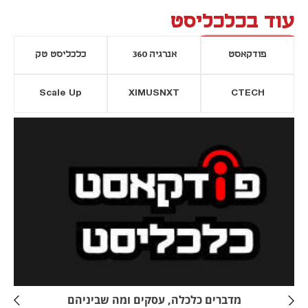
עוד בכלכליסט
פודקאסט
אנרגיה 360
כלכליסט טק
Scale Up
XIMUSNXT
CTECH
יסייה חדשה
נפתח בכרטיסייה חדשה
מדברים כלכלה, עסקים ומה שביניהם