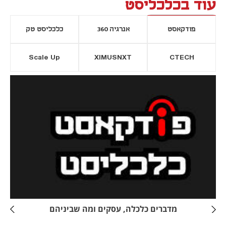
עוד בכלכליסט
פודקאסט
אנרגיה 360
כלכליסט טק
Scale Up
XIMUSNXT
CTECH
יסייה חדשה
נפתח בכרטיסייה חדשה
מדברים כלכלה, עסקים ומה שביניהם