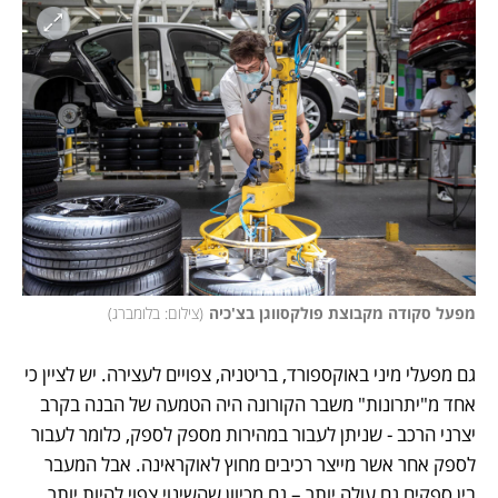
מפעל סקודה מקבוצת פולקסווגן בצ'כיה
(
צילום: בלומברג
)
גם מפעלי מיני באוקספורד, בריטניה, צפויים לעצירה. יש לציין כי 
אחד מ"יתרונות" משבר הקורונה היה הטמעה של הבנה בקרב 
יצרני הרכב - שניתן לעבור במהירות מספק לספק, כלומר לעבור 
לספק אחר אשר מייצר רכיבים מחוץ לאוקראינה. אבל המעבר 
בין ספקים גם עולה יותר – גם מכיוון שהשינוי צפוי להיות יותר 