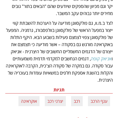
יקר וגם מכיוון שהספקים שיודעים שהם "הבאים בתור" גובים 
מחירים יותר גבוהים עקב המשבר. 
לצד ב.מ.וו, גם פולקסווגן מודיעה על היערכות להשבתת קווי 
ייצור במפעל הראשי של פולקסווגן בוולפסבורג, גרמניה. המפעל 
של פולקסווגן צפוי לצמצם פעילות בשבוע הבא. היקף התלות 
באוקראינה מורגש גם בסקודה – אשר מודיעה כי תצמצם את 
ייצורם של הדגמים החשמליים החשובים של היצרנית - אניאק 
ו
אניאק קופה
, דגמים הנחשבים למקדמי תדמית משמעותיים 
עבור סקודה. גם במקרה של סקודה הצ'כית, הקרבה לאוקראינה 
והקלות בהשגת אספקת חלפים במשאיות עומדות בעוכריה של 
היצרנית.
תגיות
ענף הרכב
רכב
יצרני רכב
אוקראינה