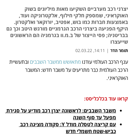
יצרני רכב מערביים השקיעו מאות מיליונים בשוק
האוקראיני, שמספק חלקי חילוף, אלקטרוניקה ועוד,
באמצעות חברות כמו בוש, אפטיב, יורוקאר ואלקטרון.
היקף הפגיעה ביצרני הרכב הגרמניים מורגש היטב וכך גם
בבריטניה; פסי הייצור של ב.מ.וו בגרמניה הם הראשונים
שייעצרו
תומר הדר
|
14:11, 02.03.22
ענף הרכב העולמי עודנו 
מתאושש ממשבר השבבים
 ובתעשיית 
נפתח בכרטיסייה חדשה
נפתח בכרטיסייה חדשה
נפתח בכרטיסייה חדשה
נפתח בכרטיסייה חדשה
נפתח בכרטיסייה חדשה
הרכב העולמית כבר מתריעים על משבר חדש: המשבר 
האוקראיני. 
קראו עוד בכלכליסט:
משבר השבבים: לראשונה יצרן רכב מודיע על סגירת 
מפעל עד סוף השנה
עם קריצה לטסלה מודל Y: סקודה מציגה רכב 
כביש-שטח חשמלי חדש