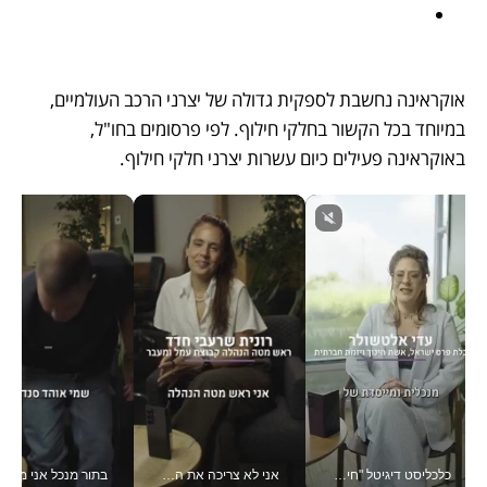
אוקראינה נחשבת לספקית גדולה של יצרני הרכב העולמיים, 
במיוחד בכל הקשור בחלקי חילוף. לפי פרסומים בחו"ל, 
באוקראינה פעילים כיום עשרות יצרני חלקי חילוף. 
כלכליסט דיגיטל "חינוך הוא המשימה של החיים שלי"_v
אני לא צריכה את המשרד: רונית שרעבי-חדד מנהלת ארגון של 30000 עובדים מכל מקום_v
בתור מנכל אני מקבל מאות הח