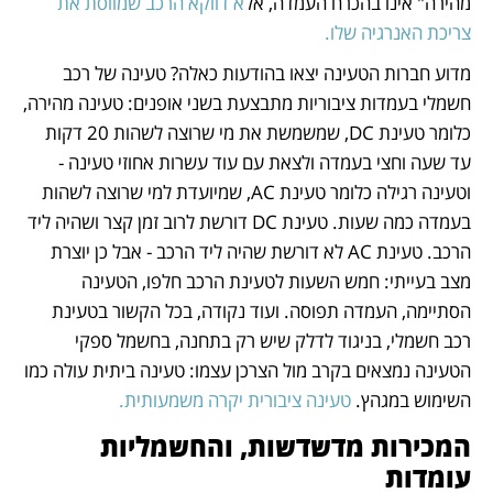
מהירה" אינו בהכרח העמדה, אל
א דווקא הרכב שמווסת את 
צריכת האנרגיה שלו.
מדוע חברות הטעינה יצאו בהודעות כאלה? טעינה של רכב 
חשמלי בעמדות ציבוריות מתבצעת בשני אופנים: טעינה מהירה, 
כלומר טעינת DC, שמשמשת את מי שרוצה לשהות 20 דקות 
עד שעה וחצי בעמדה ולצאת עם עוד עשרות אחוזי טעינה - 
וטעינה רגילה כלומר טעינת AC, שמיועדת למי שרוצה לשהות 
בעמדה כמה שעות. טעינת DC דורשת לרוב זמן קצר ושהיה ליד 
הרכב. טעינת AC לא דורשת שהיה ליד הרכב - אבל כן יוצרת 
מצב בעייתי: חמש השעות לטעינת הרכב חלפו, הטעינה 
הסתיימה, העמדה תפוסה. ועוד נקודה, בכל הקשור בטעינת 
רכב חשמלי, בניגוד לדלק שיש רק בתחנה, בחשמל ספקי 
הטעינה נמצאים בקרב מול הצרכן עצמו: טעינה ביתית עולה כמו 
השימוש במגהץ. 
טעינה ציבורית יקרה משמעותית.
המכירות מדשדשות, והחשמליות 
עומדות