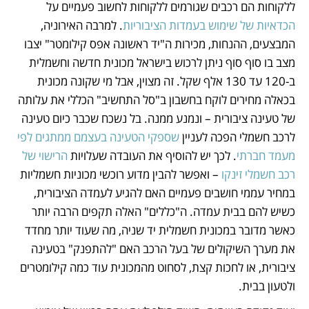
ללקוחות הם רכבים שגורמים ללקוחות לחשוב פעמיים על 
הכדאיות של שימוש בעמדות הציבוריות
. למרבה האירוניה, 
המבצעים, ההנחות, מכירות ה"יד ראשונה אפס קילומטר" יצבו 
מצב בו סוף סוף ניתן לרכוש בישראל מכונית חדשה וחשמלית 
ב-120 עד 130 אלף שקל. זה מצוין, אבל מי שקונה מכונית 
בכאלה מחירים לוקח בחשבון ב"סל התחשיב" הכללי את עלותה 
של טעינה ציבורית – ונמנע ממנה. בל נשכח שכבר כיום טעינה 
לרכב חשמלי הפכה לעניין 
שספקי הטעינה בעצמם ממתגים לפי 
מעמד חברתי
. לכך יש להוסיף את העובדה שעלויות 
הרישוי של 
רכב חשמלי זינקו 
– ואפשר להבין מדוע רוכשי מכוניות חשמליות 
במחיר עממי חושבים פעמיים האם להגיע לעמדה הציבורית, 
כשיש להם בבית עמדה. ה"כללים" האלה תקפים הרבה יותר 
כאשר מדובר במכונית חשמלית יד שניה, מה שעוד יותר מחדד 
את מערך השיקולים של בעל הרכב האם "להתפנק" בטעינה 
ציבורית, או לחכות קצת, לסחוט מהמכונית עוד כמה קילומטרים 
ולטעון בבית. 