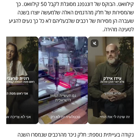
קילוואט. הבוקס של דונגפנג מסוגלת לקבל 50 קילוואט. כך 
שהמסירות של חלק מהדגמים האלה שלמעשה יוצרו בשנה 
שעברה הן מסירות של רכבים שלבעליהם לא כל כך נעים להגיע 
לטעינה מהירה.
זה שינה לי את החיים: איך עידו איז'ק הופך את הסמארטפון לכלי צילום מקצועי_v
טכנולוגיה זה לא רק בהייטק: גם תעשיית המזון הישראלית מאמצת כלי AI, אוטומציה וניתוח דאטה בזמן אמת
אני לא צריכה את המשרד:
נקודה בעייתית נוספת: חלק ניכר מהרכבים שנמסרו השנה 