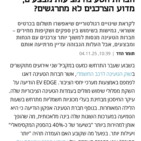
מדוע הצרכנים לא מתרגשים?
לקראת שינויים רגולטוריים שיאפשרו תשלום בכרטיס
אשראי, גמישות בשימוש בין ספקים ושקיפות מחירים –
חברות הטעינה מנסות למשוך יותר צרכנים עם הנחות
ומבצעים, אבל העלות הגבוהה עדיין מרתיעה אותם
תומר הדר
|
10:39, 04.11.25
בשבוע שעבר התרחשו כמעט במקביל שני אירועים מתוקשרים 
נפתח בכרטיסייה חדשה
נפתח בכרטיסייה חדשה
נפתח בכרטיסייה חדשה
נפתח בכרטיסייה חדשה
נפתח בכרטיסייה חדשה
נפתח בכרטיסייה חדשה
נפתח בכרטיסייה חדשה
נפתח בכרטיסייה חדשה
נפתח בכרטיסייה חדשה
ב
שוק הטעינה לרכב החשמלי
, אשר חברות הטעינה דאגו 
לפמפם באמצעות מערכי יחסי הציבור. EV EDGE הודיעה על 
השקת מסלולי שימוש מוזלים בעמדות הטעינה הציבוריות שלה. 
עיקר החיסכון מבחינת בעלי מכוניות חשמליות מתרחש בשעות 
הלילה המאוחרות. בנוסף חברת הטעינה אפקון הודיעה כי היא 
הטמיעה במערכות השונות שלה בינה מלאכותית, מה שהופך 
אותן למהירות ביותר "בשיעור של כ-40% בהספק המקסימאלי" 
ויעילות יותר. בפועל מה שקובע האם העמדה תהיה "יותר 