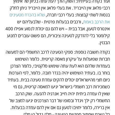
ועוד נקודה בעייתית: השוק הולך לעת עתה בכיוון של אימוץ 
רכבי פלאג אין הייבריד. את בעלי פלאג אין הייבריד ניתן לחלק 
בגסות לשתי קבוצות: בעלי רכבי חברה, 
שלא בהכרח מטעינים 
את הרכב באמת
, ורכבים בבעלות פרטית - שלבעליהם יש 
אינטרס לטעון, אבל בבית – ויש להם גם יכולת לנסוע אפילו 400 
קילומטר בלי להזדקק לטעינה ציבורית, הם פשוט עוברים למנוע 
הבנזין.
נקודה חשובה נוספת: ספקי הטעינה לרכב החשמלי הם למעשה 
חברות שפועלות על עיקרון מאסה קריטית. כלומר השימוש 
בעמדות שלהם הוא לעת עתה שימוש סלקטיבי, כלומר הצרכן 
בוחר בו. בעתיד השימוש יהיה בגדר חובה. כלומר, לפי הערכות 
כיום חצי מהישראלים יכולים להקים עמדת טעינה בבית. בעתיד 
כשמכירות רכב חשמלי בישראל יגיעו למאסה קריטית, גם מי 
שאין לו עמדה ביתית יהיה חייב אנרגיה להנעה. שוק הרכב 
החשמלי רק ילך ויגדל ובסופו של דבר הצרכנים יגיעו למצב של 
אין ברירה, כלומר יחויבו לטעון גם אם אין להם עמדה בבעלות. 
בל נשכח שמתוך ספקיות הטעינה - חלק גדול הן חלק 