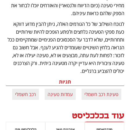
מחירי טעינה (כיום הדיווח וולנטארי) והאזרחים יוכלו לבחור את 
הספק שלהם כראות עיניהם. 
לנוכח השילוב של כל הגורמים האלה, ניתן להבין מדוע דווקא 
כעת ספקי הטעינה נלחצים ולפתע הופכים להיות שירותיים 
ותחרותיים, שלא לדבר על הסכסוכים הפנימיים שמתקיימים ככל 
הנראה בלחץ השינויים שעומדים להגיע לענף. אבל חשוב גם 
לזכור: לפחות לעת עתה, מבצעים או לא, טעינה יעילה או לא, 
טעינה ציבורית היא עדיין יקרה מטעינה ביתית. ורק הצרכנים 
יכולים להצביע ברגליים.
תגיות
טעינת רכב חשמלי
עמדות טעינה
רכב חשמלי
עוד בכלכליסט
פודקאסט
אנרגיה 360
כלכליסט טק