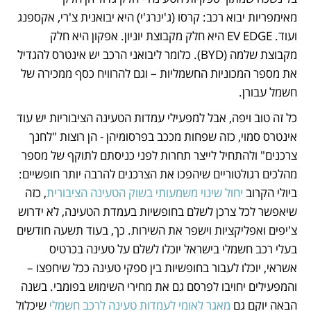
מאימפריות יבוא רכב: קרסו (ג'ינרג'י) היא יבואנית צ'רי, אקספנג 
ועוד. EV EDGE היא חלק מקבוצת יוניון. אפקון היא חלק 
מקבוצת שלמה (BYD). כלומר ליבואני הרכב יש אינטרס להגדיל 
את מספר המכוניות החשמליות – וגם להרוויח כסף ממכירה של 
חשמל עבורן.
כל זה טוב ויפה, אבל למפעילי עמדות הטעינה הציבוריות יש עוד 
אינטרס סמוי, כזה שפחות מככב בפרסומיהן - הן רוצות "לחנך 
צרכנים" ולהתחיל לייצר תחרות לפני כניסתם לתוקף של מספר 
מהלכים רגולטוריים שיהפכו את הצרכנים להרבה יותר חופשיים: 
ביולי הקרוב 
יחול שינוי משמעותי בשוק הטעינה הציבורית
, כזה 
שיאפשר לכל צרכן לשלם בחופשיות בעמדת הטעינה, לא ידרוש 
צ'יפים ואפליקציות וישפר את השירות. כך, בעוד תשעה חודשים 
בעלי רכב חשמלי בישראל יוכלו לשלם על טעינה בכרטיס 
אשראי, יוכלו לעבור בחופשיות בין ספקי טעינה ככל שיחפצו – 
והמפעילים יחויבו לפרסם גם את מחירי השימוש בפומבי. בשנה 
הבאה יוקם גם 
מאגר לאומי לעמדות טעינה לרכב חשמלי 
שיכלול 