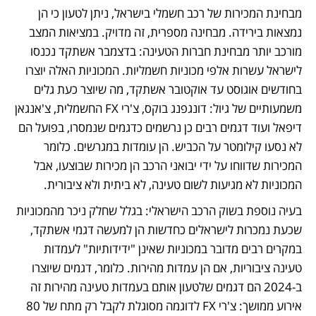
מבחינת המכירות של רכב חשמלי בישראל, ניתן לטעון כי הן 
נמצאות בירידה. מבחינה מספרית, זה מדויק. במציאות המצב 
מורכב יותר מבחינת חברות הטעינה: בדצמבר אשתקד נכנסו 
לישראל עשרות אלפי מכוניות חשמליות. המכוניות האלה יוצרו 
בחודשים אוגוסט עד אוקטובר אשתקד, מה שיוצר כעת גלים 
משמעותיים של גיול: דונגפנג בוקס, צ'רי FX החשמלית, צ'אנגאן 
דיפאל ועוד דגמים רבים כן נרשמים כדגמים שנמסרו, בפועל הם 
לא נסעו קילומטר על הכביש. הן עומדות במגרשים. כלומר 
המכירות שדווחו על ידי יבואני הרכב הן מכירות שבוצעו, אבל 
המכוניות לא מגיעות לשום טעינה, לא ביתית ולא ציבורית. 
בעיה נוספת בשוק הרכב הישראלי: בגלל שחלק ניכר מהמכוניות 
שכעת נמכרות לישראלים כחדשות הן למעשה דגמי אשתקד, 
במקרים רבים מדובר במכוניות שאינן "ידידותיות" לעמדות 
טעינה ציבוריות, אם הן עמדות מהירות. כלומר, דגמים שיוצרו 
ב-2024 הם דגמים שלטעון אותם בעמדות טעינה מהירות זה 
אירוע ממושך: צ'רי FX לדוגמה מסוגלת לקבל רק מתח של 80 