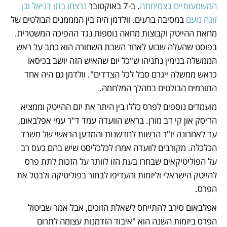
המשמעותיים בצמיחתה
. ב-7 באוקטובר 
נרצחו בתו דניאל ובן 
זוגה נועם
 במסיבה ברעים. וולדמן היה בין המממנים הבולטים של 
מחאת ההייטק וקבוצות מחאה נוספות נגד ההפיכה המשטרית. 
בפוסט שהעלה שבוע לאחר השבת השחורה הוא כתב על ראש 
הממשלה בנימין נתניהו ש"כל יום שהאיש הזה יושב בכיסאו 
כראש ממשלה ייגרם סבל לכל הצדדים". וולדמן גם היה אחד 
התורמים הבולטים במהלך המלחמה. 
מועמדים נוספים לפרס כללו בין היתר את יזם ההייטק וממציא 
הדיסק און קי דב מורן. בראש הוועדה עמד ד"ר עמי אפלבאום, 
עד לאחרונה יו"ר הרשות לחדשנות והמדען הראשי של משרד 
הכלכלה. מקורבים לוועדה אמרו לכלכליסט שיש בהם כעס רב 
על הפוליטיקאים שבחרו בעת הזו לוותר על הזכות לתת פרס 
להייטק הישראלי וליזמות והעדיפו לבחור בפוליטיקה ולבטל את 
הפרס.
אפלבאום סירב להתייחס לשאלת הזוכים, אבל אמר שביטול 
הפרס ביזמות השנה הוא "איבוד הזדמנות עצומה לתרום 