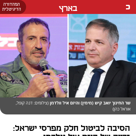
המהדורה
בארץ
הדיגיטלית
שר החינוך יואב קיש (מימין) והיזם איל וולדמן
(צילומים: דנה קופל,
אוראל כהן)
הסיבה לביטול חלק מפרסי ישראל: