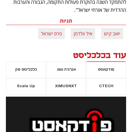
להתמקד השנה בהוקרת פעולות התקומה, הגבורה והערבות 
ההדדית של אזרחי ישראל".
תגיות
יואב קיש
איל וולדמן
פרס ישראל
עוד בכלכליסט
פודקאסט
אנרגיה 360
כלכליסט טק
Scale Up
XIMUSNXT
CTECH
יסייה חדשה
נפתח בכרטיסייה חדשה