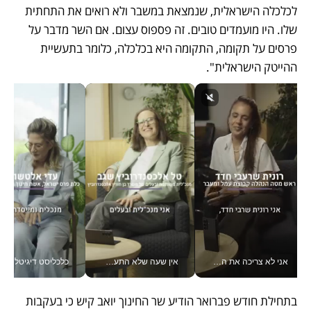
לכלכלה הישראלית, שנמצאת במשבר ולא רואים את התחתית 
שלו. היו מועמדים טובים. זה פספוס עצום. אם השר מדבר על 
פרסים על תקומה, התקומה היא בכלכלה, כלומר בתעשיית 
ההייטק הישראלית".
אני לא צריכה את המשרד: רונית שרעבי-חדד מנהלת ארגון של 30000 עובדים מכל מקום_v
אין שעה שלא התעסקתי במשבר - טל אלכסנדרוביץ’ שגב מנהלת משברים תקשורתיים מכל מקום עם ה- Galaxy Z Fold8 Ultra שלה_v
כלכליסט דיגיטל
בתחילת חודש פברואר הודיע שר החינוך יואב קיש כי בעקבות 