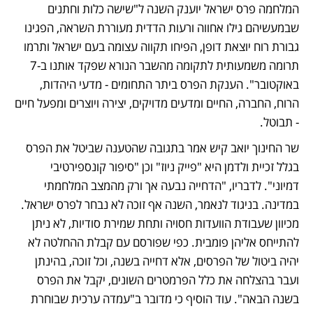
המלחמה פרס ישראל יוענק השנה ל"שישה כלות וחתנים 
שבמעשיהם גילו אחווה ורעות הדדית מעוררת השראה, הפגינו 
גבורת רוח יוצאת דופן, הפיחו תקווה עצומה בעם ישראל ותרמו 
תרומה משמעותית לתקומה מהשבר הנורא שפקד אותנו ב-7 
באוקטובר". הענקת הפרס ביתר התחומים - מדעי היהדות, 
הרוח, החברה, החיים ומדעים מדויקים, יצירה ויוצרים ומפעל חיים 
- תבוטל.
שר החינוך יואב קיש אמר בתגובה שהטענה שביטל את הפרס 
בגלל זכיית ולדמן היא "פייק ניוז" וכן "סיפור קונספירטיבי 
דמיוני". לדבריו, "הדחייה נבעה אך ורק מהמצב המלחמתי 
במדינה. בניגוד לנאמר, השנה אף זוכה לא נבחר לפרס ישראל. 
מכיוון שעבודת הוועדות חסויה ותחת שמירת סודיות, לא ניתן 
להתייחס אליהן פומבית. כפי שפורסם עם קבלת ההחלטה לא 
יהיה ביטול של הפרסים, אלא דחייה בשנה, וכל זוכה, בהינתן 
ועבר בהצלחה את כלל הפרמטרים השונים, יקבל את הפרס 
בשנה הבאה". עוד הוסיף כי מדובר ב"עמדה ערכית שבוחרת 