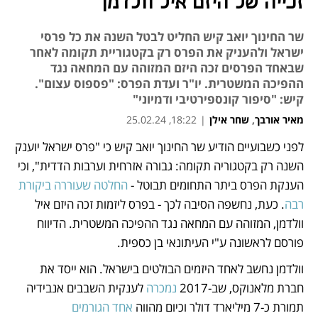
זכייה של היזם איל וולדמן
שר החינוך יואב קיש החליט לבטל השנה את כל פרסי
ישראל ולהעניק את הפרס רק בקטגוריית תקומה לאחר
שבאחד הפרסים זכה היזם המזוהה עם המחאה נגד
ההפיכה המשטרית. יו"ר ועדת הפרס: "פספוס עצום".
קיש: "סיפור קונספירטיבי ודמיוני"
מאיר אורבך
,
שחר אילן
|
18:22, 25.02.24
לפני כשבועיים הודיע שר החינוך יואב קיש כי "פרס ישראל יוענק 
נפתח בכרטיסייה חדשה
נפתח בכרטיסייה חדשה
נפתח בכרטיסייה חדשה
נפתח בכרטיסייה חדשה
השנה רק בקטגוריה תקומה: גבורה אזרחית וערבות הדדית", וכי 
הענקת הפרס ביתר התחומים תבוטל - 
החלטה שעוררה ביקורת 
רבה
. כעת, נחשפה הסיבה לכך - בפרס ליזמות זכה היזם איל 
וולדמן, המזוהה עם המחאה נגד ההפיכה המשטרית. הדיווח 
פורסם לראשונה ע"י העיתונאי בן כספית.
וולדמן נחשב לאחד היזמים הבולטים בישראל. הוא ייסד את 
חברת מלאנוקס, שב-2017 
נמכרה
 לענקית השבבים אנבידיה 
תמורת כ-7 מיליארד דולר וכיום מהווה 
אחד הגורמים 