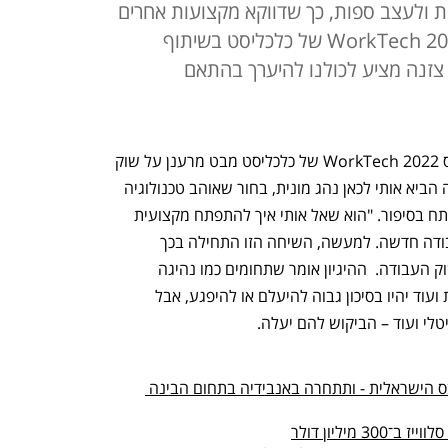
ת ולעצב ספות, כך שדווקא מקצועות אחרים
הולכים ונעשים מיותרים. בכנס WorkTech 2022 של כלכליסט בשיתוף
חוקר העתידנות ד"ר רועי צזנה סיפק בכנס WorkTech 2022 של כלכליסט מבט מרענן על שוק 
העבודה ועל מקצועות העתיד. "לפני שעה הביא אותי לכאן נהג מונית, בחור שאוהב טכנולוגיה 
וחושב מה לעשות עם החיים שלו", הוא פתח בסיפור. "הוא שאל אותי איך להתפתח מקצועית 
ותהה אם לקחת קורס תכנות או למצוא עבודה חדשה. למעשה, השיחה הזו התחילה בכך 
שאנחנו דיברתי על השינויים הצפויים בשוק העבודה.  ההיגיון אומר שתחומים כמו נהיגה 
במשאיות או במוניות, בניין, שירות, מכירות ועוד יהיו בסיכון גבוה להיעלם או להיפגע, אבל 
טלי ועוד – הביקוש להם יעלה.
אינטל משיקה שבבים של הבאנה לאבס הישראלית - ותתחרה באנבידיה בתחום הבינה 
מיליון דולר