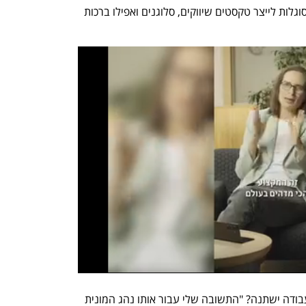
תיאור קצר של מוצר, אתר או חברה והן מסוגלות לייצר טקסטים שיווקים, סלוגנים ואפילו ברכות 
כיצד נשמור על המקצוע שלנו כששוק העבודה ישתנה? "התשובה שלי עבור אותו נהג המונית 