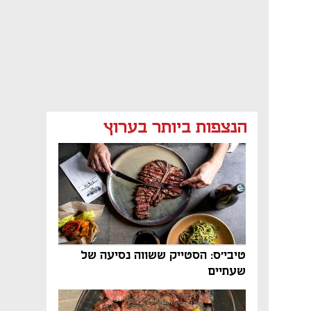
הנצפות ביותר בערוץ
טיבי'ס: הסטייק ששווה נסיעה של
שעתיים