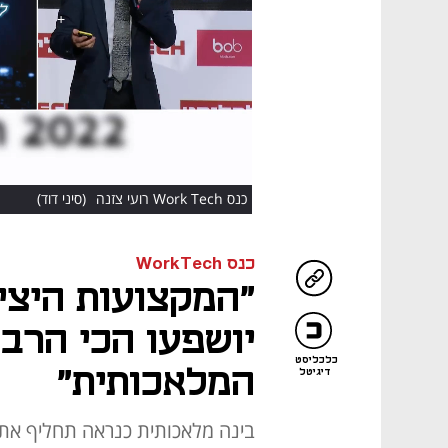
HD
כנס Work Tech רועי צזנה
(סיני דוד)
כנס WorkTech
"המקצועות היציר
יושפעו הכי הרב
כלכליסט
המלאכותית"
דיגיטל
בינה מלאכותית כנראה תחליף את ה