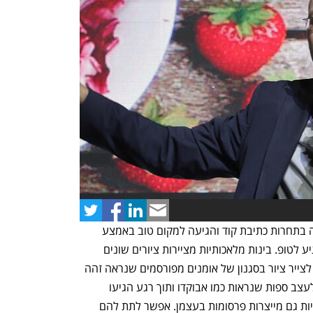
נפתח בכרטיסייה חדשה
נפתח בכרטיסייה חדשה
בפברואר השנה בינה מלאכותית התחרתה בתחרות כתיבת קוד והגיעה למקום טוב באמצע 
הדירוג. בעוד שנה או שנתיים היא כבר תגיע לטופ. בינות מלאכותיות מציירות ציורים שונים 
ומדהימים על בסיס משפט אחד ומסוגלות לצייר ציור בסגנון של אומנים מפורסמים שנראה זהה 
ליצירות שלהם. ביקשו מבינה מלאכותית לעצב ספות שנראות כמו אבוקדו ותוך רגע הגיעו 
לעשרות רעיונות עיצוביים. בינות מלאכותיות גם מייצרות פרסומות בעצמן. אפשר לתת להם 