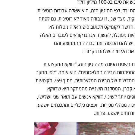
בכ-100 מיליון דולר
"מה שמאפיין את העובדים שהביקוש שלהם ירד, לפי ההיגיון הזה, הוא שאלה עבודות רוטיניות 
ולכן רובוטים יכולים להחליף אותם. לכתוב קוד, מצד שני, זו עבודה מאוד לא רוטינית. גם לפתח 
אתר, לחבר סלוגן שנון ומושך, לצייר דמות חדשה לקומיקס ולכתוב סיפור אלה מטלות לא 
רוטיניות שבינה מלאכתותית לא אמורה להיות מסוגלת לעשות. אנחנו קוראים לעובדים האלה 
גרפיקאים, אנימטורים, סופרים, מתכנתים, יש להם הכנסה יותר גבוהה מהממוצע והם 
את העבודה שלהם בקרוב".
ואולם, לפי מה שד"ר צזנה מתאר, המציאות בשטח הפוכה מההיגיון הזה. "דווקא המקצועות 
היצירתיים והרווחיים יושפעו הכי הרבה מהתפתחות הבינה המלאכותית", הוא אומר. "לפי מחקר 
מ-2019, כל המקצועות יושפעו מהיכולות החדשות של הבינה המלאכותית. מתוך 769 מקצועות 
שנסקרו, רק 29 לא יושפעו. אחר מהם הוא קברן. המסקנה השנייה מהמחקר היא שדווקא 
מקצועות צווארן לבן רווחים ויצירתיים חשופים יותר לשינוי. דווקא אנשים עם תואר שני ושלישי, 
וכאלה שמרוויחים יותר, יושפעו יותר מהשינוי. מנהלי מכירות, יועצים כלכליים ומתכנתים יושפעו 
ורתחים יושפעו פחות.  