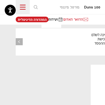
Duns 100
פורטל פיננסי
נפתח בכרטיסייה חדשה
הדואר האדום
ועידות
המהדורה הדיגיטלית
יכה לשלם
כישת
BASE: ההפסד
הרבעוני זינק ל-76