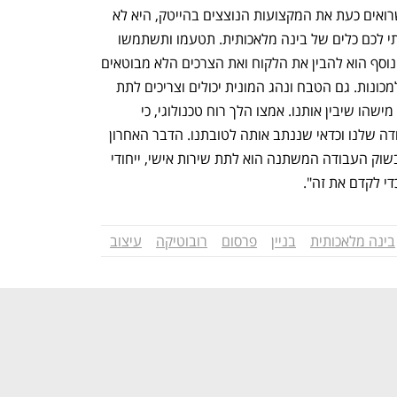
ששואל מה כדאי לו לעשות ועבור כולנו, שרואים כעת את המקצועות הנוצצים בהייטק, היא לא 
לזנק אלא לטעום", אומר ד"ר צזנה. "הראתי לכם כלים של בינה מלאכותית. תטעמו ותשתמשו 
בכלים האלה בשביל העבודה שלכם. טיפ נוסף הוא להבין את הלקוח ואת הצרכים הלא מבוטאים 
שלו. זה ערך מוסף שיש לנו כאנשים ואין למכונות. גם הטבח ונהג המונית יכולים וצריכים לתת 
לדגש על הצרכים של הלקוח. כולנו רוצים מישהו שיבין אותנו. אמצו הלך רוח טכנולוגי, כי 
הטכנולוגיה הזאת הולכת לשנות את העבודה שלנו וכדאי שננתב אותה לטובתנו. הדבר האחרון 
שכדאי לנו לעשות כדי לשמור על עצמנו בשוק העבודה המשתנה הוא לתת שירות אישי, ייחודי 
י לקדם את זה".
בינה מלאכותית
בניין
פרסום
רובוטיקה
עיצוב