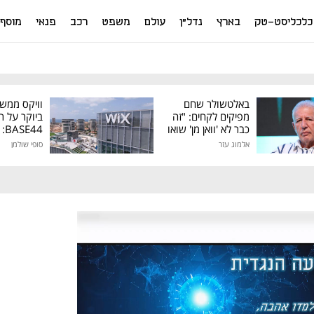
כלכליסט-טק
בארץ
נדל"ן
עולם
משפט
רכב
פנאי
מוסף
באלטשולר שחם
וויקס ממש
מפיקים לקחים: "זה
ביוקר על ר
כבר לא 'וואן מן' שואו
44
של גילעד"
אלמוג עזר
סופי שולמן
מיליון דולר