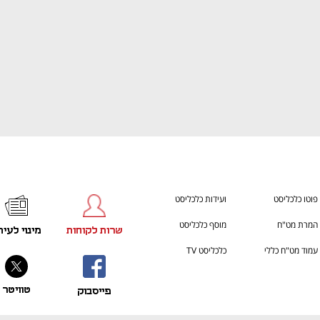
פוטו כלכליסט
ועידות כלכליסט
המרת מט"ח
מוסף כלכליסט
שרות לקוחות
מינוי לעית
עמוד מט"ח כללי
כלכליסט TV
טוויטר
פייסבוק