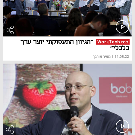
"הגיוון התעסוקתי יוצר ערך
כנס WorkTech
כלכלי"
11.05.22
|
מאיר אורבך