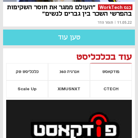
"העולם ממגר את חוסר השקיפות
כנס WorkTech
בהפרשי השכר בין גברים לנשים"
11.05.22
|
תומר הדר
טען עוד
עוד בכלכליסט
פודקאסט
אנרגיה 360
כלכליסט טק
Scale Up
XIMUSNXT
CTECH
יסייה חדשה
נפתח בכרטיסייה חדשה