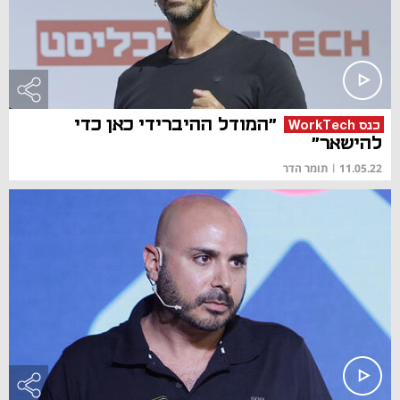
"המודל ההיברידי כאן כדי
כנס WorkTech
להישאר"
11.05.22
|
תומר הדר