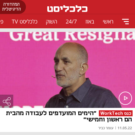
המהדורה
הדיגיטלית
ראשי
באזז
24/7
השוק
כלכליסט TV
פו
"הימים המועדפים לעבודה מהבית
כנס WorkTech
הם ראשון וחמישי"
11.05.22
|
עומר כביר