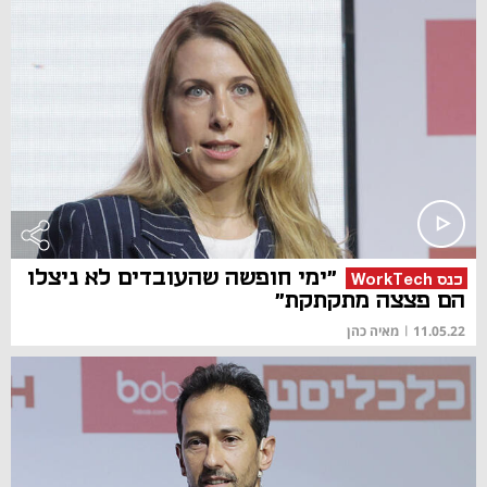
"ימי חופשה שהעובדים לא ניצלו
כנס WorkTech
הם פצצה מתקתקת"
11.05.22
|
מאיה כהן