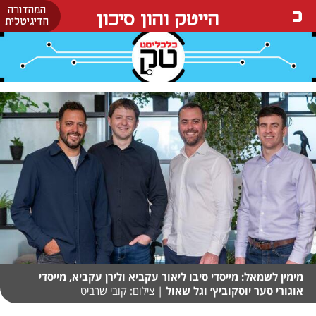
המהדורה
הייטק והון סיכון
הדיגיטלית
מימין לשמאל: מייסדי סיבו ליאור עקביא ולירן עקביא, מייסדי
אוגורי סער יוסקוביץ׳ וגל שאול
| צילום: קובי שרביט