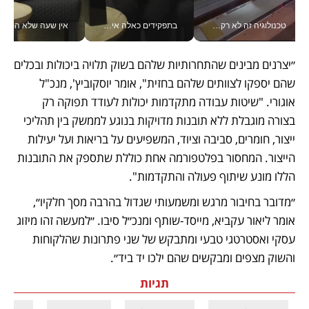
טכנולוגיה זה לא רק בהייטק: גם תעשיית המזון הישראלית מאמצת כלי AI, אוטומציה וניתוח דאטה בזמן אמת
בתפקידים כאלה אי אפשר לחכות: אושרת לוי מניעה השקעות ענק מהטלפון_v
אין שעה שלא התעסקתי במשבר - טל אלכסנדרוביץ’ שגב מנהלת משברים
״יצרנים מבינים שהתחרותיות שלהם בשוק תלויה ביכולות ובכלים 
שהם יספקו לצוותים שלהם בחזית", אומר יוסקוביץ', מנכ"ל 
אוגורי. "שיטות עבודה מתקדמות יכולות לעודד תפוקה רק 
בצורה מוגבלת ללא תובנות מדויקות בנוגע לממשק בין תהליכי 
ייצור, חומרים, סביבה וציוד, המשפיעים על בריאות ועל יעילות 
הייצור. המחסור בפלטפורמה אחת כוללת שתספק את התובנות 
הללו מונע שיתוף פעולה והתקדמות". 
״מדובר בחיבור מרגש ומשמעותי שגדול בהרבה מסך חלקיו״, 
אומר ליאור עקביא, מייסד-שותף ומנכ״ל סיבו. ״למעשה זהו מיזוג 
עסקי ואסטרטגי טבעי ומתבקש של שני פתרונות שהלקוחות 
והשוק מצפים ומבקשים שהם ילכו יד ביד״.
תגיות