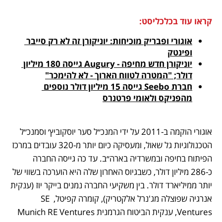
קראו עוד בכלכליסט:
אוגורי ופבריק מוכיחות: יוניקורן זה לא רק סייבר 
ופינטק
יוניקורן חדש מחיפה - Augury גייסה 180 מיליון 
דולר; "המטרה לטווח הארוך - לא להימכר"
חברת Seebo גייסה 15 מיליון דולר נוספים 
מהפניקס ולאומי פרטנרס
אוגורי הוקמה ב-2011 על ידי המנכ״ל סער יוסקוביץ׳ וסמנכ״ל 
הטכנולוגיות גל שאול, ומעסיקה כיום יותר מ-320 עובדים במרכז 
הפיתוח בחיפה ובמשרדיה בארה״ב. עד כה גייסה החברה 
כ-286 מיליון דולר, כשבגיוס האחרון שלה היא הוערכה בשווי של 
יותר ממיליארד דולר. בין משקיעי החברה נמנים בייקר יוז (ענקית 
אנרגיה שפוצלה מג'נרל אלקטריק), קומרה קפיטל,SE  
Ventures, ענקית הביטוח הגרמנית Munich RE Ventures 