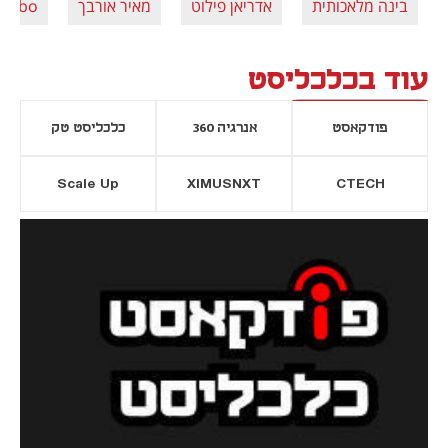
בינה מלאכותית
אדריאן פילוט
מאיר אורבך
seebo
עוד בכלכליסט
פודקאסט
אנרגיה 360
כלכליסט טק
Scale Up
XIMUSNXT
CTECH
יסייה חדשה
נפתח בכרטיסייה חדשה