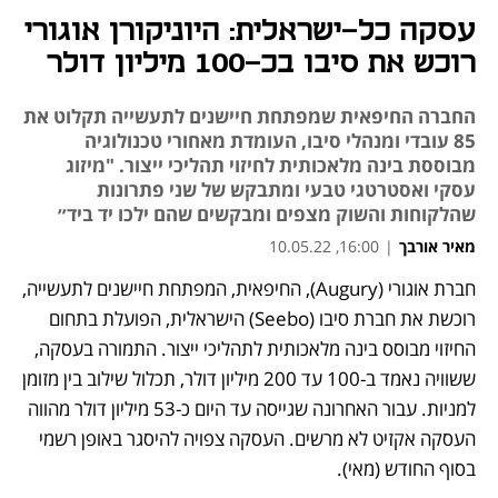
עסקה כל-ישראלית: היוניקורן אוגורי
רוכש את סיבו בכ-100 מיליון דולר
החברה החיפאית שמפתחת חיישנים לתעשייה תקלוט את
85 עובדי ומנהלי סיבו, העומדת מאחורי טכנולוגיה
מבוססת בינה מלאכותית לחיזוי תהליכי ייצור. "מיזוג
עסקי ואסטרטגי טבעי ומתבקש של שני פתרונות
שהלקוחות והשוק מצפים ומבקשים שהם ילכו יד ביד״
מאיר אורבך
|
16:00, 10.05.22
חברת אוגורי (Augury), החיפאית, המפתחת חיישנים לתעשייה, 
נפתח בכרטיסייה חדשה
נפתח בכרטיסייה חדשה
נפתח בכרטיסייה חדשה
רוכשת את חברת סיבו (Seebo) הישראלית, הפועלת בתחום 
החיזוי מבוסס בינה מלאכותית לתהליכי ייצור. התמורה בעסקה, 
ששוויה נאמד ב-100 עד 200 מיליון דולר, תכלול שילוב בין מזומן 
למניות. עבור האחרונה שגייסה עד היום כ-53 מיליון דולר מהווה 
העסקה אקזיט לא מרשים. העסקה צפויה להיסגר באופן רשמי 
בסוף החודש (מאי). 