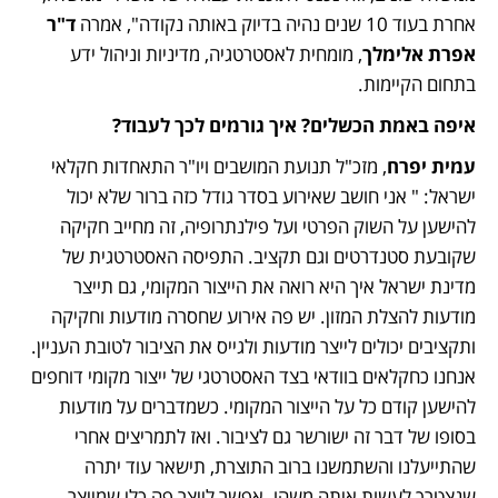
אחרת בעוד 10 שנים נהיה בדיוק באותה נקודה", אמרה 
ד"ר 
אפרת אלימלך
, מומחית לאסטרטגיה, מדיניות וניהול ידע 
בתחום הקיימות.
איפה באמת הכשלים? איך גורמים לכך לעבוד? 
עמית יפרח
, מזכ"ל תנועת המושבים ויו"ר התאחדות חקלאי 
ישראל: " אני חושב שאירוע בסדר גודל כזה ברור שלא יכול 
להישען על השוק הפרטי ועל פילנתרופיה, זה מחייב חקיקה 
שקובעת סטנדרטים וגם תקציב. התפיסה האסטרטגית של 
מדינת ישראל איך היא רואה את הייצור המקומי, גם תייצר 
מודעות להצלת המזון. יש פה אירוע שחסרה מודעות וחקיקה 
ותקציבים יכולים לייצר מודעות ולגייס את הציבור לטובת העניין. 
אנחנו כחקלאים בוודאי בצד האסטרטגי של ייצור מקומי דוחפים 
להישען קודם כל על הייצור המקומי. כשמדברים על מודעות 
בסופו של דבר זה ישורשר גם לציבור. ואז לתמריצים אחרי 
שהתייעלנו והשתמשנו ברוב התוצרת, תישאר עוד יתרה 
שנצטרך לעשות איתה משהו. אפשר לייצר פה כלי שמייצר 