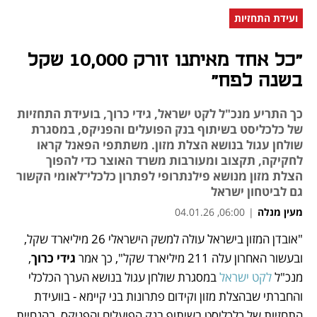
ועידת התחזיות
"כל אחד מאיתנו זורק 10,000 שקל
בשנה לפח"
כך התריע מנכ"ל לקט ישראל, גידי כרוך, בועידת התחזיות
של כלכליסט בשיתוף בנק הפועלים והפניקס, במסגרת
שולחן עגול בנושא הצלת מזון. משתתפי הפאנל קראו
לחקיקה, תקצוב ומעורבות משרד האוצר כדי להפוך
הצלת מזון מנושא פילנתרופי לפתרון כלכלי־לאומי הקשור
גם לביטחון ישראל
מעין מנלה
|
06:00, 04.01.26
"אובדן המזון בישראל עולה למשק הישראלי 26 מיליארד שקל, 
נפתח בכרטיסייה חדשה
נפתח בכרטיסייה חדשה
נפתח בכרטיסייה חדשה
ובעשור האחרון עלה 211 מיליארד שקל", כך אמר 
גידי כרוך
, 
מנכ"ל
 לקט ישראל
 במסגרת שולחן עגול בנושא הערך הכלכלי 
והחברתי שבהצלת מזון וקידום פתרונות בני קיימא - בוועידת 
התחזיות של כלכליסט בשיתוף בנק הפועלים והפניקס, בהנחיית 