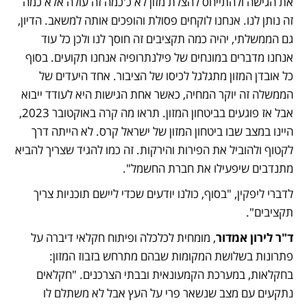
את הגישה ולהתייחס להצלת מזון לא כ'כמה זה עולה אלא כמה 
זה נותן לנו. אנחנו לוקחים פסולת והופכים אותה למשאב. הדיון, 
גם הממשלתי, יהיה כמה תקציבים זה חוסך לנו ולכן כל עוד 
אנחנו מדברים במונחים של פילנתרופיה אנחנו תקועים. בסוף 
כל אובדן המזון מתגלגל לכיסו של הציבור. אחד היעדים של 
הממשלה זה יוקר המחיה, כאשר אחת הגישות היא לעודד ייבוא 
אבל אז פוגעים בביטחון המזון. תראו מה קרה באוקטובר 2023, 
היינו במצב שבו ביטחון המזון של ישראל קרס. לא הייתה דרך 
לקטוף ולהוביל את הפירות והירקות. זה כמו להגיד שצריך להביא 
מתנדבים שיפעילו את חברת החשמל".  
לדברי ליפקין, "בסוף, כולנו יודעים שכדי ליישם תוכניות צריך 
תקציבים". 
ד"ר לירון אמדור
, מומחית לכלכלה ופיתוח חקלאי דיברה על 
פתרונות בשלושת המקומות שבהם מתרחש בזבוז המזון: 
בחקלאות, במערכת הקמעונאית ובבתי הצרכנים. "חקלאים 
נתקעים עם מצב שנשאר פרי על העץ אבל לא משתלם לו 