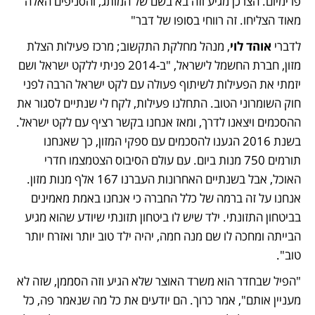
פרימיום. הצרכן מגיע וזה בא בשם של המותג, והסניפים האלה 
מאוד הצליחו. זה רווחי בסופו של דבר"
לדברי 
אוהד לוי
, מנהל מחלקת התקשוב; מרכז פעילות הצלת 
מזון, חברת החשמל לישראל, "ב-2014 פניתי ללקט ישראל ושם 
יזמתי את הפעילות לשיתוף פעולה עם לקט ישראל הרבה לפני 
חוק השומרוני הטוב. התחלנו פעילות, לקח לי שנתיים לסגור את 
ההסכמים ויצאנו לדרך, ומאז אנחנו בקשר רציף עם לקט ישראל. 
בשנת 2016 הגענו להסכמים עם ספקי המזון, כך שאנחנו 
תורמים 750 מנות ביום. עם עולם הסיבוס הצטמצמו חדרי 
האוכל, אבל בשנתיים האחרונות העברנו 167 אלף מנות מזון. 
אנחנו על זה ברמה של כלל החברה כי אנחנו באמת מאמינים 
בביטחון התזונתי. ילד שיש לו ביטחון תזונתי שיודע שהוא מגיע 
הבייתה ומחכה לו שם מנה חמה, יהיה ילד טוב יותר ואזרח יותר 
טוב".
"הפיל שבחדר הוא משרד האוצר שלא הגיע וזה הסממן, שזה לא 
מעניין אותם", אמר כרוך. הם יודעים את כל מה שנאמר פה, כל 