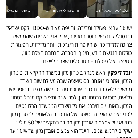
כלכליסט דיגיטל "חינוך הוא המשימה של החיים שלי"_v
זה שינה לי את החיים: איך עידו איז'ק הופך את הסמארטפון לכלי צילום מקצועי_v
בתפקידים כאלה אי אפשר לח
יש 16 ערוצי פעולה ומדידה. זה יפה מאוד ש-BDO  ולקט ישראל 
נכנסו ללקונה של חוסר המדידה, אבל אני מאמינה שהממשלה 
צריכה למדוד כדי שיהיו פחות הערכות ויותר מדידות. הפעולות 
כוללות הנגשת מידע, חינוך והסברה, הרחבת הצלת מזון, 
רגולציה של פסולת – מגוון כלים שצריך ליישם. 
יובל ליפקין
, ראש מנהל ביטחון מזון במשרד החקלאות וביטחון 
המזון, אמר כי "אנחנו בסיטואציה שבה מעולם שום משרד 
ממשלתי לא כתב תוכנית ארוכת טווח כדי שהמדפים בסופר יהיו 
מלאים, תוכנית לבטחון מזון. לפני שנה וחצי הוקם מנהל בטחון 
המזון. באותו יום חיברנו את כל משרדי הממשלה הרלוונטיים 
לפני כשבוע הועברה טיוטה של התוכנית הלאומית לבטחון מזון. 
בנושא של צמצמום אובדן מזון מדובר בתקציב של 50 מיליון 
שקלים לחמש שנים. והיעד הוא צמצום אובדן מזון של 10% עד 