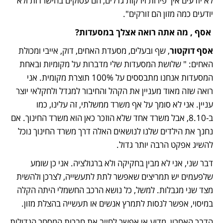
לא יודעים איך פירות וירקות גדלים, הם עסוקים בהישרדות ולא 
יודעים כמה מזון הם זורקים". 
 אסף , מה אתה רואה אצלך במסעדות? 
אסף דוקטור
, שף ובעלים, מסעדת האחים, דוק, אייבי ומכולת 
האחים: " שלושת המסעדות שלי מדברות על מקומיות ובאחת 
המסעדות אנחנו מתבססים על 100% תוצרת מקומית. אני 
רואה שזה מאוד מעניין את הקהל והחיבור למגדל ולחקלאי יוצר 
עניין. אני לא סומך על אף משרד ממשלתי, זה עלינו, כמו 
ב-8.10, אבל משרד אחד שלא הוזכר כאן הוא משרד החינוך. אם 
נחנך את הילדים שלנו לנושאים האלה דרך משרד החינוך נוכל 
להשיג אפקט הרבה יותר גדול. 
דבר שני, אני לא מבין בחקיקה ולא ברגולציה. אני כן שומע 
שלפעמים יש תמריצים שאפשר לתת לתעשייה, לצרכן ולהשית 
מצד שני מגבלות. למשל, כל נושא הרכב החשמלי היתה הקלה 
במיסוי, אפשר לנסות לתמרץ אנשים או תעשייה בהצלת מזון. 
הדבר האחרון, מדוע אי אפשר לחייב את חברות המסחר הגדולות 