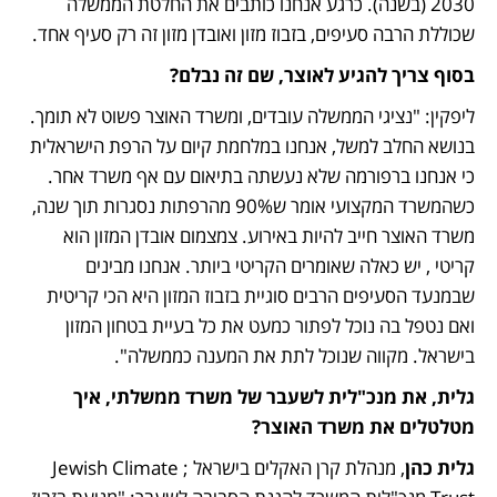
2030 (בשנה). כרגע אנחנו כותבים את החלטת הממשלה 
שכוללת הרבה סעיפים, בזבוז מזון ואובדן מזון זה רק סעיף אחד. 
בסוף צריך להגיע לאוצר, שם זה נבלם? 
ליפקין: "נציגי הממשלה עובדים, ומשרד האוצר פשוט לא תומך. 
בנושא החלב למשל, אנחנו במלחמת קיום על הרפת הישראלית 
כי אנחנו ברפורמה שלא נעשתה בתיאום עם אף משרד אחר. 
כשהמשרד המקצועי אומר ש90% מהרפתות נסגרות תוך שנה, 
משרד האוצר חייב להיות באירוע. צמצמום אובדן המזון הוא 
קריטי , יש כאלה שאומרים הקריטי ביותר. אנחנו מבינים 
שבמנעד הסעיפים הרבים סוגיית בזבוז המזון היא הכי קריטית 
ואם נטפל בה נוכל לפתור כמעט את כל בעיית בטחון המזון 
בישראל. מקווה שנוכל לתת את המענה כממשלה". 
גלית, את מנכ"לית לשעבר של משרד ממשלתי, איך 
מטלטלים את משרד האוצר? 
גלית כהן
, מנהלת קרן האקלים בישראל ;Jewish Climate 