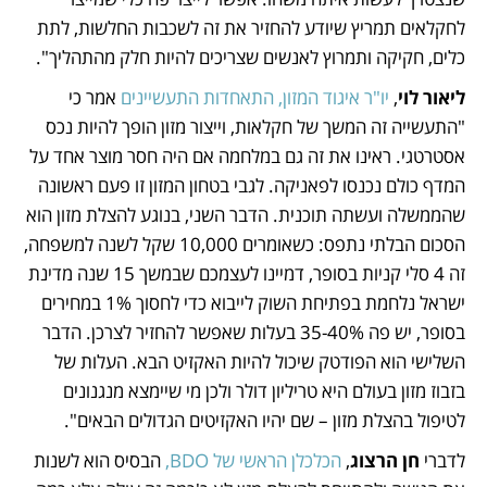
לחקלאים תמריץ שיודע להחזיר את זה לשכבות החלשות, לתת 
כלים, חקיקה ותמרוץ לאנשים שצריכים להיות חלק מהתהליך". 
ליאור לוי
,
 יו"ר איגוד המזון, התאחדות התעשיינים
 אמר כי 
"התעשייה זה המשך של חקלאות, וייצור מזון הופך להיות נכס 
אסטרטגי. ראינו את זה גם במלחמה אם היה חסר מוצר אחד על 
המדף כולם נכנסו לפאניקה. לגבי בטחון המזון זו פעם ראשונה 
שהממשלה ועשתה תוכנית. הדבר השני, בנוגע להצלת מזון הוא 
הסכום הבלתי נתפס: כשאומרים 10,000 שקל לשנה למשפחה, 
זה 4 סלי קניות בסופר, דמיינו לעצמכם שבמשך 15 שנה מדינת 
ישראל נלחמת בפתיחת השוק לייבוא כדי לחסוך 1% במחירים 
בסופר, יש פה 35-40% בעלות שאפשר להחזיר לצרכן. הדבר 
השלישי הוא הפודטק שיכול להיות האקזיט הבא. העלות של 
בזבוז מזון בעולם היא טריליון דולר ולכן מי שיימצא מנגנונים 
לטיפול בהצלת מזון – שם יהיו האקזיטים הגדולים הבאים". 
לדברי 
חן הרצוג
, 
הכלכלן הראשי של BDO, 
הבסיס הוא לשנות 