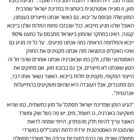
Trust מנכ"לית המשרד להגנת הסביבה לשעבר: "מניעת בזבוז 
מזון, זו סוגייה אסטרטגית ביטחונית במדינת ישראל שמרבית 
המזון שלה מבוסס על יבוא. גם כאשר אנחנו מייצרים בעצמנו, 
האוכל שלנו מגיע מייבוא. ככל שנבזבז פחות התלות שלנו בייבוא 
קטנה. ראינו במחקר שהמזון בישראל מתבסס על כמעט 90% 
ייבוא והמלחמה הראתה כמה אנחנו פגיעים.  על כל זה מגיע גם 
שינוי האקלים וכתוצאה מזה אנחנו מקטינים את החוזק 
האסטרטגי שלנו, ולכן כמו שבאנרגיה אנחנו אומרים שהכי זול זה 
הטון שאנחנו לא מייצרים, וכך גם בבזבוז מזון. אם מחזקים את 
הייצור המקומי, מקטינים תלות בייבוא. האוצר נשאר אותו דבר, 
הם מתנגדים, אבל העובדה היא שהיום משקיעים בהתייעלות 
אנרגטית".
"הגיע הזמן שמדינת ישראל תסתכל על מזון כתשתית, כמו שהיא 
משקיעה באנרגיה, גז חשמל, מים, יש פה כשל שוק ומשרד 
האוצר צריך להיות חלק מהפתרון. הייתי שמחה לראות 
שהתוכנית האסטרטגית יורדת לרמת המנכ"לים במשרדי 
ממשלה שונים, וזה נכנס לתוכניות עבודה של משרדי ממשלה, 