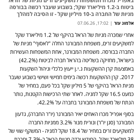
באפריל מכרה המשפחה למשקיעים זרים מניות של הראל
ביטוח ב-1.2 מיליארד שקל; בשבוע שעבר רכשה בבורסה
מניות של החברה ב-10 מיליון שקל - זו הסיבה למהלך
אלמוג עזר
|
17:02, 07.06.26
אחרי שמכרה מניות של הראל בהיקף של 1.2 מיליארד שקל 
נפתח בכרטיסייה חדשה
למשקיעים זרים, משפחת המבורגר החלה "לאסוף" מניות של 
החברה בבורסה. משפחת המבורגר, אחת המשפחות העשירות 
בישראל, מחזיקה בשליטה בהראל חברה לביטוח (42.2%) 
באמצעות קרן ההשקעות ג.י.ן ייעוץ כלכלי וניהול השקעות 
2017. קרן ההשקעות רכשה בימים חמישי ושישי בשבוע שעבר 
מניות הראל בהיקף של 5 מיליון שקל בכל פעם, במחיר של 
כמעט 16.5 שקל למניה. לאחר שתי הרכישות הקטנות, נותר 
הנתח של משפחת המבורגר בחברה על 42.2%.
בסוף אפריל מכרו האחים יאיר המבורגר (יו"ר החברה), גדעון 
המבורגר (סגן יו"ר) ונורית מנור 3.2% ממניות החברה 
למשקיעים זרים במחיר של 18.4 שקל למניה - המשקף שווי של 
38 מיליארד שקל. החודש ירדה מניית הראל ב-7.3% וחברת 