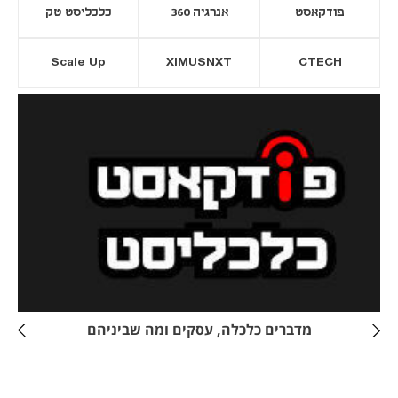
פודקאסט
אנרגיה 360
כלכליסט טק
Scale Up
XIMUSNXT
CTECH
יסייה חדשה
נפתח בכרטיסייה חדשה
מדברים כלכלה, עסקים ומה שביניהם