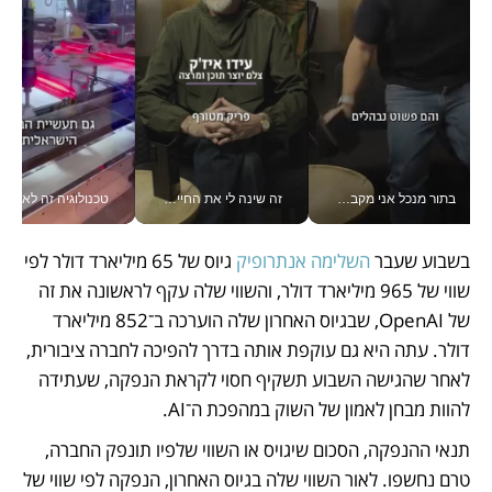
בתור מנכל אני מקבל מאות החלטות ביום, וה- Galaxy Z Fold8 Ultra עוזר לי לחתוך אותן מהר יותר_v
זה שינה לי את החיים: איך עידו איז'ק הופך את הסמארטפון לכלי צילום מקצועי_v
טכנולוגיה זה לא רק בהייטק: גם תעשיי
בשבוע שעבר 
השלימה אנתרופיק
 גיוס של 65 מיליארד דולר לפי 
שווי של 965 מיליארד דולר, והשווי שלה עקף לראשונה את זה 
של OpenAI, שבגיוס האחרון שלה הוערכה ב־852 מיליארד 
דולר. עתה היא גם עוקפת אותה בדרך להפיכה לחברה ציבורית, 
לאחר שהגישה השבוע תשקיף חסוי לקראת הנפקה, שעתידה 
להוות מבחן לאמון של השוק במהפכת ה־AI.
תנאי ההנפקה, הסכום שיגויס או השווי שלפיו תונפק החברה, 
טרם נחשפו. לאור השווי שלה בגיוס האחרון, הנפקה לפי שווי של 