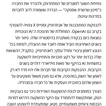
פתיחת השער למוצרים של המתחרות), ולהגדיר את החברה 
כ"סיכון שרשרת אספקה" — הגדרה ששמורה לרוב לחברות 
במדינות עוינות.
להנפקות המתוכננות של אנתרופיק וספייס X צפויה להצטרף 
בקרוב גם OpenAI. המחוללת של מהפכת ה־AI הנוכחית 
נמצאת כיום בנקודה מאתגרת בהיסטוריה שלה: פיזור יתר 
בשנים האחרונות הוביל אותה לאבד את ההובלה, לפחות בכל 
הנוגע לאמון ציבורי ומודל עסקי, לאנתרופיק. במקביל, ההוצאות 
שלה כבדות יותר על רקע תוכניות והתחייבויות להשקעה 
בתשתיות AI בהיקף של מאות מיליארדי דולרים בשנים 
הקרובות. ההנפקות הקרובות של חברות אלו יהיו מדד לא רק 
לאמון של השוק במהפכה, אלא גם מעין משאל משקיעים על 
האמון שלהם בתוכנית העסקית של כל חברה ובמנהליה.
הצורך במזומנים לנוכח ההשקעות האדירות ניכר גם בענקיות 
הטק, שמתקשות להתמודד עם היקף ההשקעה הדרוש למרות 
הכנסות ורווחים משמעותיים. מטא, שמתעתדת להשקיע השנה 