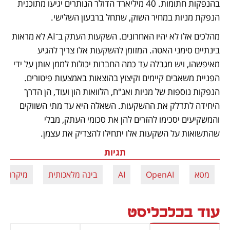
בהנפקות חתומות. 40 מיליארד הדולר הנותרים יגיעו מתוכנית 
הנפקת מניות במחיר השוק, שתחל ברבעון השלישי. 
מהלכים אלו לא יהיו האחרונים. השקעות העתק ב־AI לא מראות 
בינתיים סימני האטה. המזומן להשקעות אלו צריך להגיע 
מאיפשהו, ויש מגבלה עד כמה החברות יכולות לממן אותן על ידי 
הפניית משאבים קיימים וקיצוץ בהוצאות באמצעות פיטורים. 
הנפקות נוספות של מניות ואג"ח, הלוואות הון ועוד, הן הדרך 
היחידה לתדלק את ההשקעות. השאלה היא עד מתי השווקים 
והמשקיעים יסכימו להזרים להן את סכומי העתק, מבלי 
שהתשואות על השקעות אלו יתחילו להצדיק את עצמן.
תגיות
מטא
OpenAI
AI
בינה מלאכותית
מיקרוסופ
עוד בכלכליסט