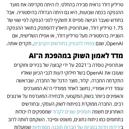
טריליון דולר נראית סבירה בהחלט. לו היתה מקדימה את מועד 
ההנפקה בכמה שבועות, היא גם היתה הגדולה בהיסטוריה. אבל 
בחודש שעבר הגישה ספייס X תשקיף לפני הנפקה לפי שווי של 
1.75 טריליון דולר, ואנתרופיק תיאלץ להסתפק בתואר ההנפקה 
השנייה בהיסטוריה מעל טריליון דולר, או אפילו השלישית, אם 
OpenAI, שגם 
צפויה להנפיק בחודשים הקרובים
, תקדים אותה.
מדד לאמון השוק במהפכת ה־AI
אנתרופיק נוסדה ב־2021 על ידי קבוצה של בכירים וחוקרים 
שעזבו את OpenAI בשל חילוקי דעות לגבי הכיוון שאליו 
התקדמה החברה. קלוד, מוצר הדגל של החברה, שבראשה 
עומד דריו אמודיי, נחשב לאחד ממודלי ה־AI המוערכים 
והאמינים ביותר בשוק המקצועי, ולבחירה המועדפת על ארגונים 
רבים. החברה ממוקדת בפיתוח לשוק העסקי, ובחודשים 
האחרונים חשפה 
תוספים שונים לקלוד
 שמספקים לו יכולות 
בתחומים כמו ניתוח נתונים, משפט וסייבר. השקתם לוותה לרוב 
ב
ירידות חדות במניות של חברות תוכנה מסורתיות
 שפועלות 