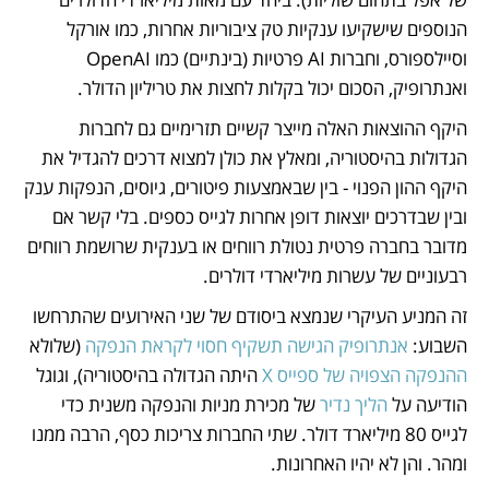
הנוספים שישקיעו ענקיות טק ציבוריות אחרות, כמו אורקל 
וסיילספורס, וחברות AI פרטיות (בינתיים) כמו OpenAI 
ואנתרופיק, הסכום יכול בקלות לחצות את טריליון הדולר.
היקף ההוצאות האלה מייצר קשיים תזרימיים גם לחברות 
הגדולות בהיסטוריה, ומאלץ את כולן למצוא דרכים להגדיל את 
היקף ההון הפנוי - בין שבאמצעות פיטורים, גיוסים, הנפקות ענק 
ובין שבדרכים יוצאות דופן אחרות לגייס כספים. בלי קשר אם 
מדובר בחברה פרטית נטולת רווחים או בענקית שרושמת רווחים 
רבעוניים של עשרות מיליארדי דולרים.
זה המניע העיקרי שנמצא ביסודם של שני האירועים שהתרחשו 
השבוע: 
אנתרופיק הגישה תשקיף חסוי לקראת הנפקה
 (שלולא 
ההנפקה הצפויה של ספייס X
 היתה הגדולה בהיסטוריה), וגוגל 
הודיעה על 
הליך נדיר
 של מכירת מניות והנפקה משנית כדי 
לגייס 80 מיליארד דולר. שתי החברות צריכות כסף, הרבה ממנו 
ומהר. והן לא יהיו האחרונות.