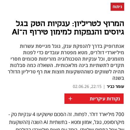
ניתוח
המרוץ לטריליון: ענקיות הטק בגל
גיוסים והנפקות למימון טירוף ה־AI
אנתרופיק בדרך להנפקת ענק, גוגל מגייסת עשרות
מיליארדי דולרים, מטא מפטרת עובדים כדי לפנות
מזומנים, וכל ענקיות הטכנולוגיה מזרימות סכומים חסרי
תקדים לתשתיות בינה מלאכותית. השאלה כמה סבלנות
תהיה לשווקים כשההשקעות חוצות את רף טריליון הדולר
בשנה
עומר כביר
|
22:15, 02.06.26
+
נקודות עיקריות
700 מיליארד דולר. לפחות. זה הסכום שישקיעו 4 ענקיות טק - 
נפתח בכרטיסייה חדשה
נפתח בכרטיסייה חדשה
נפתח בכרטיסייה חדשה
נפתח בכרטיסייה חדשה
נפתח בכרטיסייה חדשה
נפתח בכרטיסייה חדשה
נפתח בכרטיסייה חדשה
נפתח בכרטיסייה חדשה
נפתח בכרטיסייה חדשה
מיקרוסופט, גוגל, אמזון ומטא - בתשתיות AI השנה (ההשקעות 
של אפל בתחום שוליות). ביחד עם מאות מיליארדי הדולרים 