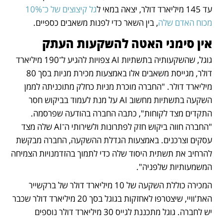
עד 145 מיליארד דולר, יצאה במאי ל
גל קיצוצים של כ־10% 
מכוח האדם שלה
, בין השאר כדי לפנות משאבים כספיים.
אין סימני האטה להשקעות העתק 
גוגל, שהשקעותיה בתשתיות AI צפויות להגיע ל־190 מיליארד 
דולר, מגייסת משאבים אלו באמצעות מכירת מניות בסך 80 
מיליארד דולר. "החברה מוכרת מניות כחלק מתוכניתה לממן 
השקעה בתשתיות מחשוב AI על מנת לעמוד בביקוש חסר 
התקדים מצד לקוחות", כתבה החברה בהודעה שפרסמה. 
"החברה חווה ביקוש חזק לפתרונות ולשירותי ה־AI שלה מצד 
עסקים וצרכנים. באמצעות הגדלת ההשקעה, החברה מבקשת 
להרחיב את תשתית היסוד שלה כדי לתמוך בהזדמנויות הצמיחה 
המשמעותיות שלפניה".
המכירה כוללת השקעה של 10 מיליארד דולר של ברקשייר 
האת'וויי, שיצטרפו לאחזקות בגוגל בסך 20 מיליארד דולר שכבר 
יש לחברה. גוגל מתכננת לגייס 30 מיליארד דולר נוספים 