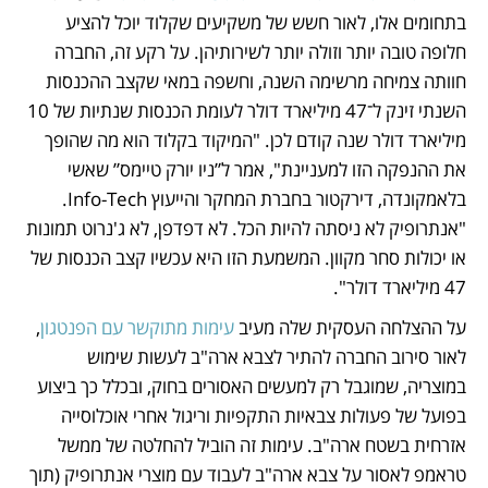
בתחומים אלו, לאור חשש של משקיעים שקלוד יוכל להציע 
חלופה טובה יותר וזולה יותר לשירותיהן. על רקע זה, החברה 
חוותה צמיחה מרשימה השנה, וחשפה במאי שקצב ההכנסות 
השנתי זינק ל־47 מיליארד דולר לעומת הכנסות שנתיות של 10 
מיליארד דולר שנה קודם לכן. "המיקוד בקלוד הוא מה שהופך 
את ההנפקה הזו למעניינת", אמר ל”ניו יורק טיימס” שאשי 
בלאמקונדה, דירקטור בחברת המחקר והייעוץ Info-Tech. 
"אנתרופיק לא ניסתה להיות הכל. לא דפדפן, לא ג'נרוט תמונות 
או יכולות סחר מקוון. המשמעת הזו היא עכשיו קצב הכנסות של 
47 מיליארד דולר".
על ההצלחה העסקית שלה מעיב 
עימות מתוקשר עם הפנטגון
, 
לאור סירוב החברה להתיר לצבא ארה"ב לעשות שימוש 
במוצריה, שמוגבל רק למעשים האסורים בחוק, ובכלל כך ביצוע 
בפועל של פעולות צבאיות התקפיות וריגול אחרי אוכלוסייה 
אזרחית בשטח ארה"ב. עימות זה הוביל להחלטה של ממשל 
טראמפ לאסור על צבא ארה"ב לעבוד עם מוצרי אנתרופיק (תוך 