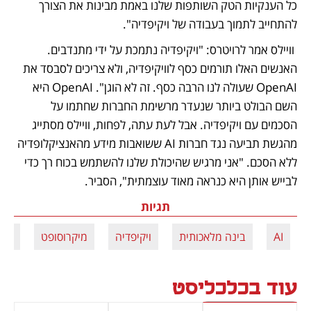
כל הענקיות הטק השותפות שלנו באמת מבינות את הצורך 
להתחייב לתמוך בעבודה של ויקיפדיה".
 וויילס אמר לרויטרס: "ויקיפדיה נתמכת על ידי מתנדבים. 
האנשים האלו תורמים כסף לוויקיפדיה, ולא צריכים לסבסד את 
OpenAI שעולה לנו הרבה כסף. זה לא הוגן". OpenAI היא 
השם הבולט ביותר שנעדר מרשימת החברות שחתמו על 
הסכמים עם ויקיפדיה. אבל לעת עתה, לפחות, וויילס מסתייג 
מהגשת תביעה נגד חברות AI ששואבות מידע מהאנציקלופדיה 
ללא הסכם. "אני מרגיש שהיכולת שלנו להשתמש בכוח רך כדי 
לבייש אותן היא כנראה מאוד עוצמתית", הסביר.
תגיות
AI
בינה מלאכותית
ויקיפדיה
מיקרוסופט
אמז
עוד בכלכליסט