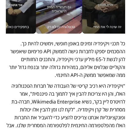
זה שינה לי את החיים: איך עידו איז'ק הופך את הסמארטפון לכלי צילום מקצועי_v
טכנולוגיה זה לא רק בהייטק: גם תעשיית המזון הישראלית מאמצת כלי AI, אוטומציה וניתוח דאטה בזמן אמת
בתפקידים כאלה אי אפשר לח
כל תכני ויקיפדיה זמינים באופן חופשי, וימשיכו להיות כך. 
ההסכמים יספקו לחברות גישה לממשק API פרימיום שיאפשר 
להן לגשת ל-65 מיליון ערכי ויקיפדיה, והתכנים החזותיים 
והקוליים שנלווים אליהם, במהירות גדולה יותר ובנפח גדול יותר 
ממה שמאפשר ממשק ה-API החינמי.
"ויקיפדיה היא רכיב קריטי של העבודה של חברות הטכנולוגיה 
האלו, והן היו צריכות להבין איך לתמוך בה פיננסית", אמר 
לרויטרס ליין בקר, נשיא Wikimedia Enterprise, חברה-בת 
מסחרית של קרן ויקימדיה. "לקח לנו זמן להבין אלו יכולות 
ופונקציונליות אנחנו צריכים להציע כדי להעביר את החברות 
האלו מהפלטפורמה החינמית לפלטפורמה המסחרית שלנו. אבל 