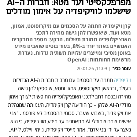
מפרפלקסיטי ועד מטא: חברות ה-AI
שישלמו לוויקיפדיה על אימון מודלים
קרן ויקימדיה חתמה על הסכמים עם מיקרוסופט, אמזון,
מטא ועוד, שיאפשרו להן גישה מהירה לתכני
האנציקלופדיה תמורת תשלום. הרקע: מספר המבקרים
האנושיים באתר יורד ב-8%, בעוד בוטים שואבים מידע
באופן מסיבי ומייצרים עלויות תשתית גדלות. נעדרת
מרשימת החותמות: OpenAI
עומר כביר
|
11:09, 20.01.26
ויקיפדיה
 חתמה על הסכמים עם מרבית חברות ה-AI הגדולות 
נפתח בכרטיסייה חדשה
בעולם, ובראשן מיקרוסופט, אמזון ומטא, שיספקו להן גישה 
מהירה ובנפח רחב לתכני האנציקלופדיה החופשית לצורך אימון 
מודלי ה-AI שלהן – כך הודיעה קרן ויקימדיה, העמותה שמנהלת 
את ויקיפדיה, בשבוע שעבר. סכומי ההסכמים לא פורסמו. "אני 
אישית שמח שמודלי AI מתאמנים על מידע מוויקיפדיה, כי הוא 
נאצר על ידי בני אדם", אמר מייסד ויקיפדיה, ג'ימי וויילס, ל-AP. 