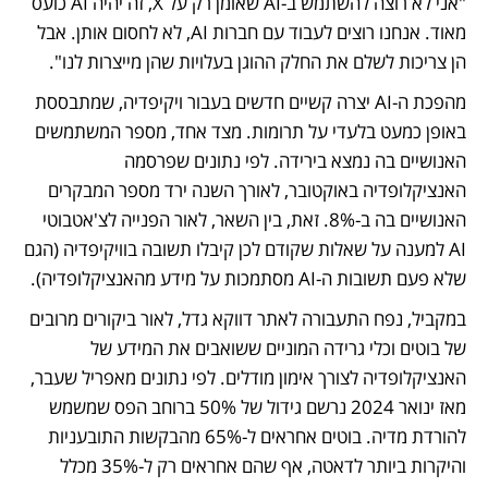
"אני לא רוצה להשתמש ב-AI שאומן רק על X, זה יהיה AI כועס 
מאוד. אנחנו רוצים לעבוד עם חברות AI, לא לחסום אותן. אבל 
הן צריכות לשלם את החלק ההוגן בעלויות שהן מייצרות לנו".
מהפכת ה-AI יצרה קשיים חדשים בעבור ויקיפדיה, שמתבססת 
באופן כמעט בלעדי על תרומות. מצד אחד, מספר המשתמשים 
האנושיים בה נמצא בירידה. לפי נתונים שפרסמה 
האנציקלופדיה באוקטובר, לאורך השנה ירד מספר המבקרים 
האנושיים בה ב-8%. זאת, בין השאר, לאור הפנייה לצ'אטבוטי 
AI למענה על שאלות שקודם לכן קיבלו תשובה בוויקיפדיה (הגם 
שלא פעם תשובות ה-AI מסתמכות על מידע מהאנציקלופדיה).
במקביל, נפח התעבורה לאתר דווקא גדל, לאור ביקורים מרובים 
של בוטים וכלי גרידה המוניים ששואבים את המידע של 
האנציקלופדיה לצורך אימון מודלים. לפי נתונים מאפריל שעבר, 
מאז ינואר 2024 נרשם גידול של 50% ברוחב הפס שמשמש 
להורדת מדיה. בוטים אחראים ל-65% מהבקשות התובעניות 
והיקרות ביותר לדאטה, אף שהם אחראים רק ל-35% מכלל 