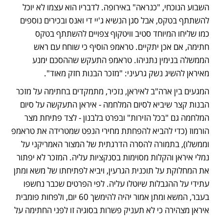
השבוע הנוכחי, "כנראה" באירופה. לדבריו הוא עצמו לא יוכל 
להשתתף בטקס, אבל סגן הנשיא ג'יי די ואנס ובכירים נוספים 
כמו שליחו המיוחד סטיב וויטקוף צפויים להשתתף בטקס 
חתימה, אם אכן יתקיים. טראמפ הוסיף כי שוחח עם ראש 
הממשלה בנימין נתניהו. טראמפ התעקש שההסכם ימנע 
מאיראן להשיג נשק גרעיני: "מזכר הבנות חזק מאוד".
המגעים בין ארה"ב לאיראן, נזכיר, מתמקדים בחתימה על מזכר 
הבנות קצר שיביא לסיום המלחמה - איראן התעקשה על סיום 
המלחמה גם "בכל הזירות" ובפרט בלבנון - לצד פתיחת מצר 
הורמוז (כדי להביא להפחתת מחירי הנפט שמטרידה את טראמפ 
וממשלו), בתמורה להסרה הדרגתית של המצור האמריקני על 
נמלי איראן והקלות מסוימות בסנקציות עליה. המזכר לא יפתור 
את המחלוקת על תוכנית הגרעין, ויביא לפתיחתו של משא ומתן 
עתידי על ההגבלות שיוטלו עליה. לפי הפרטים שכבר נחשפו 
בעבר, המשא ומתן אמור יהיה להימשך 60 יום, ולפחות פומבית 
איראן מצהירה כי לא תעניק פשרות בסוגיה זו לפני החתימה על 