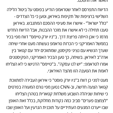
תאשר את ההסכם. 
הדיווח התפרסם לאחר שטראמפ הודיע בפוסט על ביטול הלילה 
השלישי ברציפות של תקיפות באיראן, וטען כי כל הצדדים - 
"כולל ישראל" - אישרו את סעיפי ההסכם המתגבש. באיראן 
טענו תחילה כי לא אישרו את מזכר ההבנות, אבל הדיווח החדש 
מרמז כי אכן הייתה פריצת דרך. ב"ניו יורק טיימס" דווח מפי בכיר 
בממשל האמריקני כי הכרזת טראמפ נעשתה מעט אחרי שיחה 
שערך הנשיא עם נציגי פקיסטן, שמתווכים יחד עם קטאר בין 
ארה"ב לאיראן. בשיחה, כך טען הבכיר האמריקני, הפקיסטנים 
אמרו לטראמפ: "יש לנו עסקה". ב"טיימס" הדגישו כי לא הצליחו 
לאמת את הטענה הזו מהצד האיראני. 
מעט לפני כן דווח ב"ניו יורק פוסט" כי איראן העבירה למתווכת 
קטאר הצעה חדשה, וב-CNN נטען מפי גורם המעורה בפרטים 
כי שיחות שניהלה השבוע משלחת קטארית בטהרן הצליחו 
"לצמצם פערים" סביב כמה נקודות מחלוקת, בכלל זאת האופן 
שבו ייערכו המגעים העתידיים על תוכנית הגרעין ועל האופן שבו 