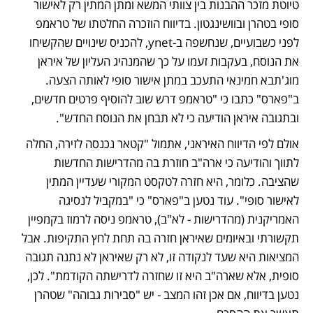
טיוטת מזכר ההבנות בין צוותי המשא ומתן המתין רק לאישור 
סופי בטהרן ובוושינגטון. בדיווח הוזכרה החלטתו של טראמפ 
לפני כשבועיים, שנחשפה ב-ynet, להכניס שינויים שהקשיחו 
את הנוסח, בעקבות זעמו על כך שהמנהיג העליון של איראן 
מוג'תבא חמינאי התעכב במתן אישור סופי לאותה הצעה. 
ב"פארס" כתבו כי "טראמפ דרש שוב להוסיף פרטים חדשים, 
ובתגובה איראן הודיעה כי לא תבחן את הנוסח החדש". 
אולם לפי הדיווח האיראני, אתמול "קטאר נכנסה לזירה, החלה 
לתווך והודיעה כי ארה"ב חוזרת בה מהדרישות החדשות 
שהציבה. כלומר, היא חזרה לטקסט המקורי שעדיין המתין 
לאישור סופי". עוד נטען ב"פארס" כי "במקביל לנסיגה 
האמריקנית (מהדרישות - לא"ב), טראמפ ניסה לרמוז בקמפיין 
תקשורתי ובאיומים שאיראן חזרה בה תחת לחץ התקיפות. אבל 
המציאות היא שעד לנקודה זו, לא רק שאיראן לא נתנה תגובה 
סופית, אלא שארה"ב היא זו שחזרה לדרישתה הקודמת". לכן, 
נטען בדיווח, אם אכן זהו המצב - יש "סבירות גבוהה" שטהרן 