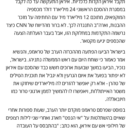
תקבל איראן הקלות כלכליות. איראן התעקשה עד כה לקבל 
במסגרת ההסכם הראשוני 24 מיליארד דולר מכספיה 
המוקפאים, מתוכם 12 מיליארד מיד עם החתימה על מזכר 
ההבנות, וארה"ב התנגדה לכך. לא ברור מהדיווח של CNN כיצד 
נרשמה התקדמות במחלוקת הזו, אבל בעבר הועלתה הצעה 
שהכספים יגיעו מקטאר.  
בישראל הביעו הפתעה מההכרזה הערב של טראמפ, והנשיא 
אמר כאמור כי שוחח היום עם ראש הממשלה נתניהו. בישראל, 
נזכיר, הביעו במשך שבועות ארוכים חשש כבד שהסכם עם איראן 
לא יפתור בפועל את איום הגרעין ולא יגביל את תוכנית הטילים 
של טהרן - אלא רק יאפשר להזרים לה מיליארדים שיחזקו את 
משטר האייתוללות, ויאפשרו לו להמשיך לממן ארגוני טרור כמו 
חיזבאללה.
בפוסט שפרסם טראמפ מוקדם יותר הערב, שעות ספורות אחרי 
שאיים בהשתלטות על "אי הנפט" חארג ואחרי שני לילות רצופים 
של חילופי אש עם איראן, הוא כתב: "בהתבסס על העובדה 