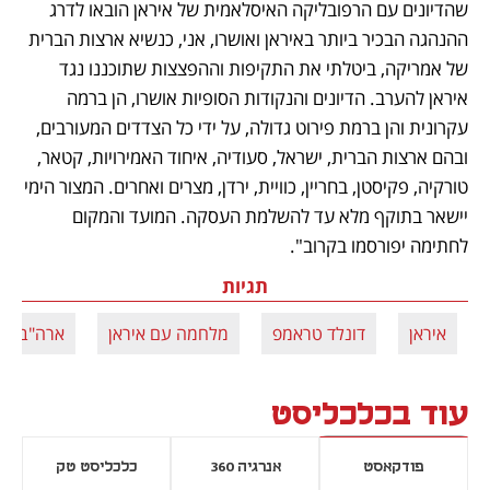
שהדיונים עם הרפובליקה האיסלאמית של איראן הובאו לדרג 
ההנהגה הבכיר ביותר באיראן ואושרו, אני, כנשיא ארצות הברית 
של אמריקה, ביטלתי את התקיפות וההפצצות שתוכננו נגד 
איראן להערב. הדיונים והנקודות הסופיות אושרו, הן ברמה 
עקרונית והן ברמת פירוט גדולה, על ידי כל הצדדים המעורבים, 
ובהם ארצות הברית, ישראל, סעודיה, איחוד האמירויות, קטאר, 
טורקיה, פקיסטן, בחריין, כוויית, ירדן, מצרים ואחרים. המצור הימי 
יישאר בתוקף מלא עד להשלמת העסקה. המועד והמקום 
לחתימה יפורסמו בקרוב".
תגיות
איראן
דונלד טראמפ
מלחמה עם איראן
ארה"ב
עוד בכלכליסט
פודקאסט
אנרגיה 360
כלכליסט טק