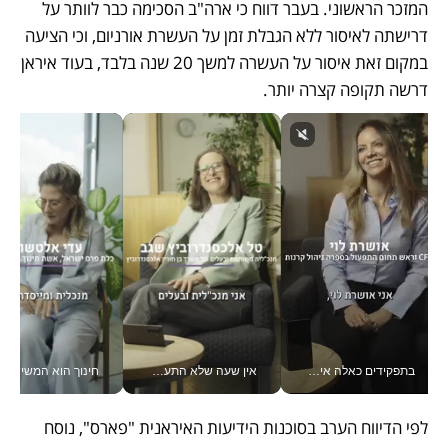
המזכר הראשוני. בעבר דווח כי ארה"ב הסכימה כבר לוותר על 
דרישתה לאיסור ללא הגבלת זמן על העשרת אורניום, וכי הציעה 
במקום זאת איסור על העשרה למשך 20 שנה בלבד, בעוד איראן 
דרשה תקופה קצרה יותר. 
בתפקידים כאלה אי אפשר לחכות: אושרת לוי מניעה השקעות ענק מהטלפון_v
אין שעה שלא התעסקתי במשבר - טל אלכסנדרוביץ’ שגב מנהלת משברים תקשורתיים מכל מקום עם ה- Galaxy Z Fold8 Ultra שלה_v
חינוך הוא המש
לפי הדיווח הערב בסוכנות הידיעות האיראנית "פארס", נוסח 