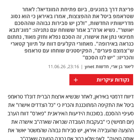
פריצת דרך במגעים, ביום פתיחת המונדיאל: לאחר
שטראמפ ביטל את ההפצצות, אמרו באיראן כי הוא נסוג
מדרישותיו החדשות, "ולכן יש סבירות גבוהה שההסכם
יאושר". נשיא ארה"ב אמר ששוחח עם נתניהו: "מוג'תבא
חמינאי נתן את אישורו, זה הסכם נפלא וחזק מאוד, נחתום
כנראה באירופה". מאחורי הקלעים דווח על תיווך קטארי
ש"צמצם פערים", הפקיסטנים שוחחו עם טראמפ
והכריזו: "יש לנו הסכם"
ליאור בן ארי, חדשות ynet
|
23:16, 11.06.26
+
נקודות עיקריות
דיווח דרמטי באיראן, לאחר שנשיא ארצות הברית דונלד טראמפ 
ביטל את התקיפה המתוכננת והכריז כי "כל הצדדים אישרו" את 
סעיפי ההסכם. בסוכנות הידיעות האיראנית "פארס" דווח הערב 
(יום חמישי) כי "בעקבות העובדה שנראה שארה"ב אישרה את 
ההצעה שהעבירה איראן, יש סבירות גבוהה שהמשטר יאשר את 
אותה הצעה". לאף שלא ברור אם נכונה הטענה שארה"ב 