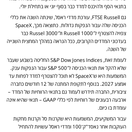
בתנאי הסף ולהיכנס למדד כבר בסוף יוני או בתחילת יולי.
גם FTSE Russell, עורכת מדדי ראסל, שינתה השנה את כללי 
הכניסה שלה עבור הנפקות גדולות. כתוצאה מכך, SpaceX 
צפויה להצטרף ל־Russell 1000 ול־Russel 3000 כבר 
בעדכוני המדדים הקרובים, ככל הנראה במהלך המחצית השנייה 
של השנה.
לעומת זאת, S&P Dow Jones Indices החליטה בשבוע שעבר 
שלא להקל את תנאי הכניסה ל־S&P 500 עבור הנפקות ענק. 
המשמעות היא ש־SpaceX לא תוכל להצטרף למדד לפחות עד 
אמצע 2027. בנוסף לתקופת המתנה של 12 חודשים כחברה 
ציבורית, החברה תידרש לעמוד גם בתנאי הרווחיות של המדד – 
ארבעה רבעונים של רווחיות לפי כללי GAAP – תנאי שהיא אינה 
עומדת בו כיום. 
עבור המשקיעים, המשמעות היא שקרנות סל וקרנות מחקות 
העוקבות אחר נאסד"ק־100 ומדדי ראסל עשויות להתחיל 