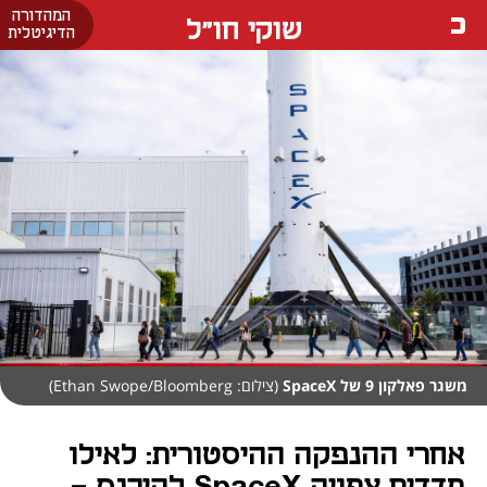
המהדורה
שוקי חו"ל
הדיגיטלית
משגר פאלקון 9 של SpaceX
(צילום: Ethan Swope/Bloomberg)
אחרי ההנפקה ההיסטורית: לאילו