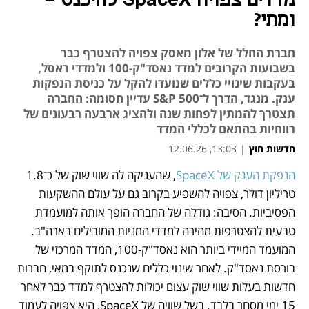
מדדים צפויה SpaceX להיכנס -
ומתי?
חברת החלל של אלון מאסק צפויה להצטרף כבר
בשבועות הקרובים למדד נאסד"ק-100 ולמדדי ראסל,
בעקבות שינויי כללים שנועדו להקל על כניסת הנפקות
ענק. מנגד, הדרך ל־S&P 500 עדיין חסומה: החברה
תצטרך להמתין לפחות שנה ולהציג ארבעה רבעונים של
רווחיות בהתאם לכללי המדד
חדשות חוץ
|
13:03, 12.06.26
הנפקת הענק של SpaceX
, שהעניקה לה שווי שוק של כ־1.8 
נפתח בכרטיסייה חדשה
טריליון דולר, צפויה להשפיע בקרוב גם על עולם ההשקעות 
הפסיביות. הסיבה: גודלה של החברה הופך אותה למועמדת 
טבעית להצטרפות מהירה למדדי המניות המובילים בארה"ב. 
המועמד המיידי ביותר הוא נאסד"ק-100, המדד המרכזי של 
בורסת נאסד"ק. לאחר שינוי כללים שנכנס לתוקף במאי, חברות 
חדשות בעלות שווי שוק עצום יכולות להצטרף למדד כבר לאחר 
15 ימי מסחר בלבד. בשל שוויה של SpaceX, היא צפויה לעמוד 