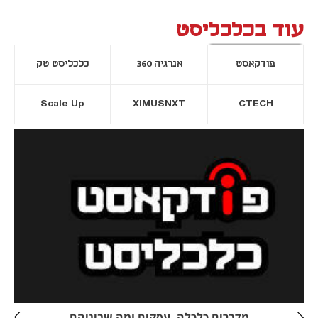
עוד בכלכליסט
פודקאסט
אנרגיה 360
כלכליסט טק
Scale Up
XIMUSNXT
CTECH
יסייה חדשה
נפתח בכרטיסייה חדשה
מדברים כלכלה, עסקים ומה שביניהם