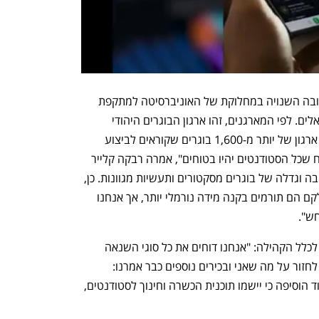
הארגון הוקם בחודש שעבר בעקבות התגובה השנויה במחלוקת של האוניברסיטה למתקפת 
חמאס על ישראל בה נרצחו כ-1,400 ישראלים. לפי המארגנים, זהו ארגון הבוגרים היהודי 
הראשון בתולדות הרווארד. "יש לנו עכשיו ארגון של יותר מ-1,600 בוגרים שקוראים לביצוע 
רפורמות משמעותיות בקמפוס כדי להבטיח שכל הסטודנטים יהיו בטוחים", אמרה רבקה קלייר 
ברוקס, ממייסדות הארגון, "זוהי תנועה רחבה וגדלה של בוגרים מסקטורים ותעשיות מגוונות. כן, 
חלקם הם תורמים בעלי השפעה רבה וחלקם הם תורמים בקנה מידה נורמלי יותר, אך אנחנו 
ש". 
נשיאת הרווארד פרסמה ביום חמישי מסר לכלל הקהילה: "אנחנו דוחים את כל סוגי השנאה 
ואנחנו מחויבים להתמודד איתם. הרשו לי לחזור על מה שאני ובכירים נוספים כבר אמרנו: 
לאנטישמיות אין שום מקום בהרווארד". עוד הוסיפה כי יישמו תוכנית הכשרה וחינוך לסטודנטים, 