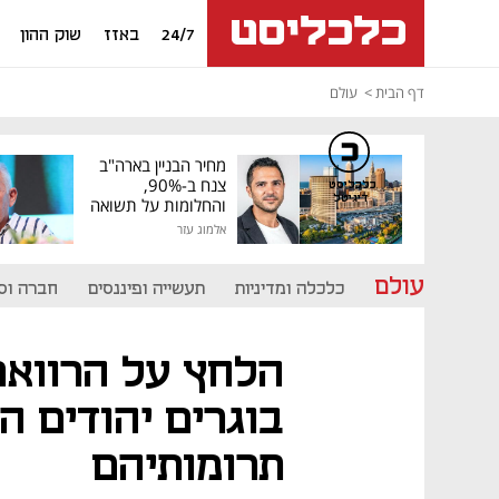
24/7
באזז
שוק ההון
דף הבית
עולם
מחיר הבניין בארה"ב
צנח ב-90%,
כלכליסט
דיגיטל
והחלומות על תשואה
גבוהה התנפצו
אלמוג עזר
עולם
כלכלה ומדיניות
תעשייה ופיננסים
חברה וס
בוגרים יהודים ה
תרומותיהם