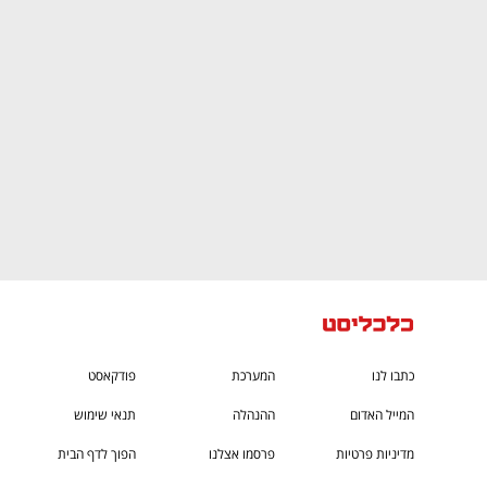
CTech – the
הבית של ההייטק הישראלי
כתבו לנו
המערכת
פודקאסט
המייל האדום
ההנהלה
תנאי שימוש
מדיניות פרטיות
פרסמו אצלנו
הפוך לדף הבית