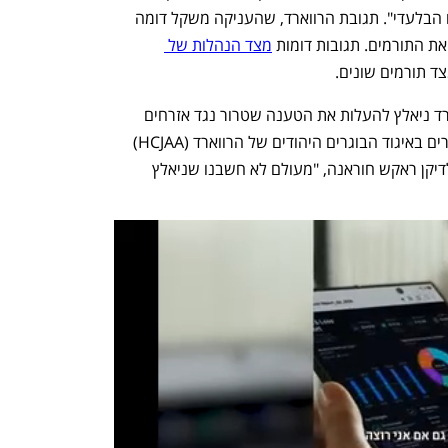
לטענתם, "משטר האפרטהייד הוא האשם הבלעדי". תגובת הרווארד, שהעניקה משקל דומה 
 התורמים. תגובות דומות 
מצד הנהלות של 
צד תורמים שונים.
"מעולם לא חשבנו שבאוניברסיטת הרווארד ניאלץ להעלות את הטענה שטרור נגד אזרחים 
מחייב גינוי מיידי וחד משמעי", כתבו החברים באיגוד הבוגרים היהודים של הרווארד (HCJAA) 
במכתב פתוח לנשיאת המוסד קלודין גיי ולדיקן ראקש חוראנה, "מעולם לא חשבנו שניאלץ 