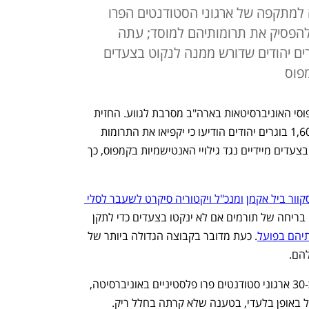
למתקפה של ארגוני הסטודנטים הפרו
 להפסיק את תרומותיהם למוסד; עתה
ים יהודים שדורש ממנה לנקוט בצעדים
מפוס
הסערה שעוררה המלחמה בישראל בקמפוסי האוניברסיטאות בארה"ב מסרבת לגווע. החזית 
הנוכחית היא שוב הרווארד, שם יותר מ-1,600 בוגרים יהודים הודיעו כי יקפיאו את התרומות 
שלהם למוסד כל עוד ההנהלה לא נוקטת בצעדים מיידיים נגד גילויי האנטישמיות בקמפוס, כך 
וור ביל אקמן
ומנכ"ל ויקטוריה סיקרט לשעבר לסלי 
 כבר הזהירו כי הרווארד יתמודדו עם בריחה של תורמים אם לא ינקטו בצעדים כדי לתקן 
תיהם בפועל
. כעת מדובר בקבוצה הגדולה ביותר של 
הם. 
האירוע בהרווארד החל עם הודעתם של כ-30 ארגוני סטודנטים פרו פלסטיניים באוניברסיטה, 
שהטילה את האחריות למלחמה על ישראל באופן בלעדי, בטענה שלא קרתה בחלל ריק. 