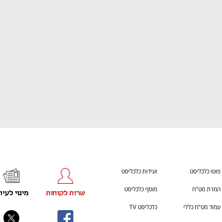
ענף במתח גבוה
מדברים כלכלה, עסקים ומה שב
פוטו כלכליסט
ועידות כלכליסט
המרת מט"ח
מוסף כלכליסט
שרות לקוחות
מינוי לעית
עמוד מט"ח כללי
כלכליסט TV