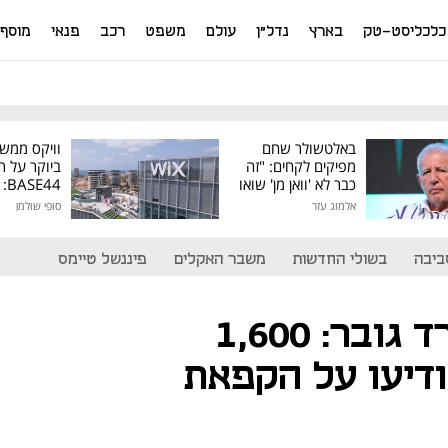
כלכליסט-טק
בארץ
נדל"ן
עולם
משפט
רכב
פנאי
מוסף
באלטשולר שחם
וויקס ממש
מפיקים לקחים: "זה
ביוקר על ר
כבר לא 'וואן מן' שואו
44
של גילעד"
אלמוג עזר
סופי שולמן
מיליון דולר
ביבה
בשולי החדשות
משבר האקלים
פיננשל טיימס
הלחץ על הרווארד גובר: 1,600
ודיעו על הקפאת