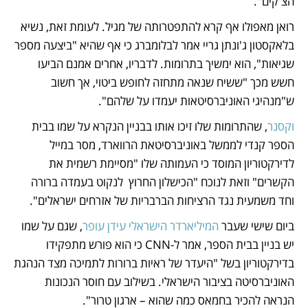
הצ'קים". 
רואן מאפולו אף קרא להתפטרותה של מגיל. לעומת זאת, נשיא 
בלאקסטון ג'ונתן גריי אמר לבלומברג כי אף שהיא "ביצעה מספר 
שגיאות", הוא ימשיך בתרומות. לדבריו, אחרים אמנם הביעו 
חשש מכך "ששיח שנאה מתחזה לחופש ביטוי, אך חשוב 
ש"מנהיגי האוניברסיטאות יעמדו על שלהם". 
וקסנר
, שהתרומות שלו זיכו אותו בבניין הנקרא על שמו בבית 
הספר קנדי לממשל באוניברסיטאת הרווארד, מסר במייל 
לדירקטוריון המוסד כי העמותה שלו "מסיימת רשמית את 
הקשרים" וזאת לנוכח "הכישלון החרוץ  לנקוט בעמדה ברורה 
וחד משמעית נגד הרציחות הברבריות של אזרחים ישראלים". 
ביום שישי שעבר 
המיליארדר הישראלי עידן עופר
, שגם על שמו 
יש בניין בבית הספר, אמר ל-CNN כי הוא פורש מתפקידו 
בדירקטוריון בשל "היעדר של ראיות ברורות לתמיכה מצד הנהגת 
האוניברסיטה בציבור הישראלי. בשילוב עם חוסר הנכונות 
הנראה להכיר בחמאס כמה שהוא – ארגון טרור". 