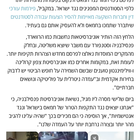
כלפי הסטודנטים המפגינים נגד ישראל. במקביל, 
פירמות עורכי 
דין וחברות השקעה מאיימות להסיר הצעות עבודה לסטודנטים 
שיתברר שתמכו בחמאס ולא להעסיק אותם גם בעתיד. 
הלחץ הזה הותיר אוניברסיטאות נחשבות כמו הרווארד, 
פנסילבניה וסטנפורד עם משבר שיוצא משליטה, ובחלק 
מהמקרים המוסדות נאלצו לפרסם מחדש הצהרות תקיפות יותר. 
לעומת זאת, במקומות אחרים כמו אוניברסיטת צפון קרולינה 
ו-ווילימינגטון טוענים שבשם השמירה על חופש הביטוי יש לדבוק 
בחירות אקדמית וב"עמדה ניטרלית על פוליטיקה ונושאים 
חברתיים". 
ביום שלישי מסרה ליז מגיל, נשיאת אוניברסיטת פנסילבניה, כי 
"אנחנו יוצאים נגד התקפות הטרור של חמאס בישראל ונגד 
אנטישמיות", אך הוסיפה כי הם מכירים בכך "שהיה עלינו להגיב 
מהר יותר ובצורה נרחבת יותר על העמדה שלנו". 