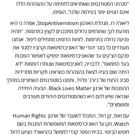
"מנהיגי הסטודנטים שאחראים לחתימה על ההצהרות הללו 
אינם רצויים יותר בפירמה שלנו", הוסיפו. 
ליאורה רז, מנהלת הארגון StopAntisemitism, אמרה כי היא 
מודעת לכך שתורמים גדולים מתכננים לקצץ בתרומות. "תהיה 
פגיעה גדולה בתרומות. לוחות הדומינו מתחילים ליפול. אנחנו 
מעודדים כל בוגר יהודי של האוניברסיטאות וקרוביו לסגור את 
פנקס הצ'קים עד שהאוניברסיטאות יפסיקו לאפשר הפגנות 
בעד החמאס". לדבריה, לאוניבסיטאות שנותרו דוממות "לא 
היתה שום בעיה לצאת בהצהרות כשראינו תקריות מחרידות 
סביב הרצח של ג'ורג' פלויד, ותמכו בסטודנטים השחורים במהלך 
ההפגנות של ארגון Black Lives Matter. הבעיה היחידה 
שנראה שיש להם היא כשהסטודנטים היהודים מעורבים 
ומושמצים". 
עם זאת, קן רות', המנהל לשעבר של ארגון Human Rights 
Watch, הגן על האוניברסיטאות המאפשרות הפגנות בשם 
חופש הביטוי. בבית הספר קנדי לממשל בהרווארד הציעו לרות' 