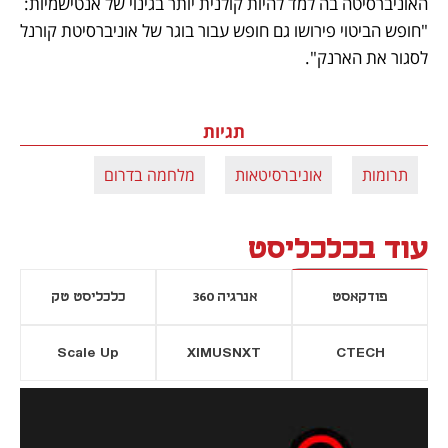
האוניברסיטה בה למד להיות קולנית יותר בגינוי של אנטישמיות: 
"חופש הביטוי פירושו גם חופש עבור בוגר של אוניברסיטת קורנל 
לסגור את הארנק". 
תגיות
תרומות
אוניברסיטאות
מלחמה בדרום
עוד בכלכליסט
פודקאסט
אנרגיה 360
כלכליסט טק
Scale Up
XIMUSNXT
CTECH
יסייה חדשה
נפתח בכרטיסייה חדשה