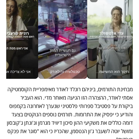
חינוך הוא המשישמה של החיים שלי - V
טכנולוגיה זה לא רק בהייטק: גם תעשיית המזון הישראלית מאמצת כלי AI, אוטומציה וניתוח דאטה בזמן אמת
אני לא צריכה את המשרד:
מבחינת התורמים, ביניהם רונלד לאודר מאימפריית הקוסמטיקה 
אסתי לאודר, ההצהרה הזו הגיעה מאוחר מדי. הוא העביר 
ביקורת על פסטיבל ספרותי פלסטיני שנערך לאחרונה בקמפוס 
והודיע כי יפסיק את התרומות. תורמים נוספים הנוקטים בצעד 
דומה כוללים את משקיעי ההון סיכון דיוויד מגרמן וג'ונתן ג'קובסון 
ומושל יוטה לשעבר ג'ון הנטסמן, שהכריז כי הוא "סוגר את פנקס 