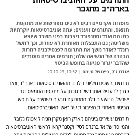
התורמים על האוניברסיטאות
בארה"ב מתגבר
מוסדות אקדמיים רבים לא גינו מפורשות את מתקפת
חמאס, והתורמים זועמים; עתה אוניברסיטאות יוקרתיות
כמו הרווארד וסטנפורד ניצבות בפני משבר שיוצא
משליטה; גם התנצלות מאוחרת לא עוזרת, וכך למשל
רונלד לאודר משך את התרומה לפנסילבניה למרות
הבהרה של הנשיאה שלה; תורמים אחרים מוטרדים
שהדבר יגרור פגיעה בחופש הביטוי
אנדרו ג'ק, פייננשל טיימס
|
10:52, 20.10.23
תורמים מושכים מיליוני דולרים מהאוניברסיטאות בארה"ב, וזאת 
נפתח בכרטיסייה חדשה
נפתח בכרטיסייה חדשה
נפתח בכרטיסייה חדשה
כדרך להעניש אותן בשל תגובתן על מתקפת החמאס נגד 
ישראל. הנושאים בלב המחלוקת נוגעים לשמירה על חופש 
הביטוי והאחריות הציבורית של ראשי האוניברסיטאות. 
תורמים עשירים ביניהם מארק רואן מקרן הניהול אפולו גלובל 
והמייסד של אל ברנדס לסלי וקסנר קראו לראשי האוניברסיטאות 
לפרסם גינוי חמור נגד חמאס ולנקוט בפעולות מחמירות יותר 