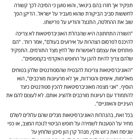
תפקיד אך חזרו בהם בינואר, והוא טוען כי הסיבה לכך קשורה 
לחששות סביב הביקורת שהוא מעביר על ישראל. הדיקן הפך 
שוב את ההחלטה, התנצל והודיע על פרישתו. 
"השורה התחתונה היא שהנהלת האוניברסיטאות לא צריכה 
להיכנס לפרסום הצהרות על אירועים בעולם", אמר רות'. "הם 
פותחים את עצמם לאפשרות של לחץ מצד התורמים. התפקיד 
שלהם צריך להיות להגן על החופש האקדמי בקמפוסים". 
"האוניברסיטאות צריכות להבטיח שהסטודנטים שלהן בטוחים 
מאלימות, איומים והטרדות, אך לא מרעיונות מורכבים", הוא 
הוסיף. "אני מצפה מאוניברסיטאות להכין סטודנטים כיצד 
להתמודד עם רעיונות מורכבים ולהציג אותם. לא לעצום להם את 
העיניים והאוזניים". 
בכל זאת, בהנהלות האוניברסיטאות מגלים שהם עלולים לשלם 
מחיר על הטענות לשמירה על חופש הביטוי לנוכח המצב, או כפי 
שניסח זאת ג'וש וולף, מנהל קרן הון סיכון שלוחץ על 