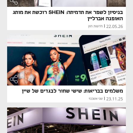
בניסיון לשפר את תדמיתה: SHEIN רוכשת את מותג
האופנה אברליין
22.05.26
|
חדשות חוץ
מאמר קני
מאמר קני
משלמים בבריאות: שישי שחור לבגדים של שיין
23.11.25
|
שני אשכנזי