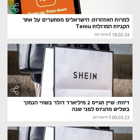
מאמר קני
למרות האזהרות: הישראלים מסתערים על אתר
הקניות המוזלות Temu
18.02.24
|
אורנה יפת
דיווח: שיין תגייס 2 מיליארד דולר בשווי הנמוך
בשליש מהגיוס לפני שנה
09.03.23
|
חדשות חוץ
מאמר קני