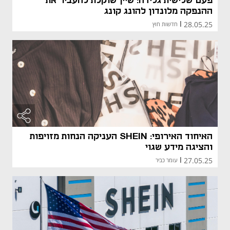
פעם שלישית גלידה: שיין שוקלת להעביר את
ההנפקה מלונדון להונג קונג
28.05.25
|
חדשות חוץ
האיחוד האירופי: SHEIN העניקה הנחות מזויפות
והציגה מידע שגוי
27.05.25
|
עומר כביר