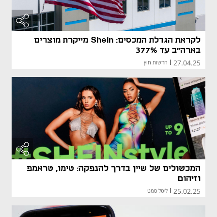
לקראת הגדלת המכסים: Shein מייקרת מוצרים
בארה"ב עד 377%
27.04.25
|
חדשות חוץ
מאמר קני
מאמר קני
המכשולים של שיין בדרך להנפקה: טימו, טראמפ
וזיהום
25.02.25
|
ליטל סמט