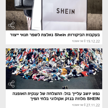
מאמר קני
בעקבות הביקורות: Shein נאלצת לשפר תנאי ייצור
19.12.22
|
שני אשכנזי
נפט יושב עלייך בול: ההצלחה של ענקית האופנה
SHEIN מלווה בנזק אקולוגי בלתי הפיך
27.11.22
|
שני אשכנזי