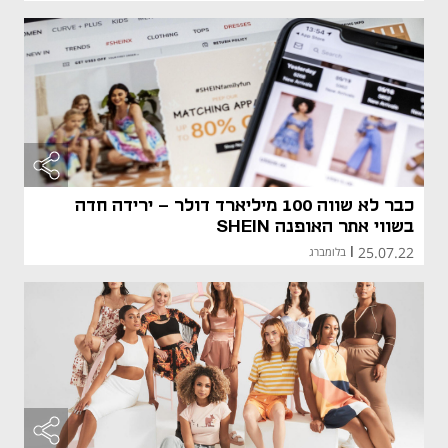
כבר לא שווה 100 מיליארד דולר - ירידה חדה
בשווי אתר האופנה SHEIN
25.07.22
|
בלומברג
מאמר קני