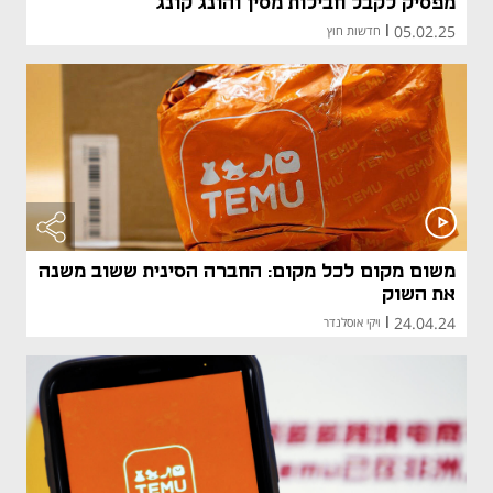
מפסיק לקבל חבילות מסין והונג קונג
05.02.25
|
חדשות חוץ
משום מקום לכל מקום: החברה הסינית ששוב משנה
את השוק
24.04.24
|
ויקי אוסלנדר
מאמר קני