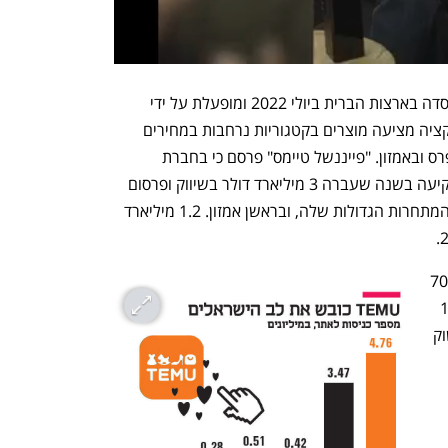
פלטפורמת המסחר האלקטרוני Temu נוסדה בארצות הברית ביולי 2022 ומופעלת על ידי 
החברה הסינית PDD Holdings. האפליקציה מציעה מוצרים בקטגוריות נרחבות במחירים 
שוברי שוק, ומתחרה בין היתר בעלי אקספרס ובאמזון. "פייננשל טיימס" פרסם כי בחברת 
המחקר ברנסטיין מעריכים ש־Temu השקיעה בשנה שעברה 3 מיליארד דולר בשיווק ופרסום 
בארצות הברית בניסיון  לגזול נתח שוק מהמתחרות הגדולות שלה, ובראשן אמזון. 1.2 מיליארד 
על פי פרסומים בחו"ל, Temu דיווחה על 70 
מיליון משתמשים בינואר 2024, לעומת 13 
מיליון בינואר אשתקד, אך מבחינת נתח שוק 