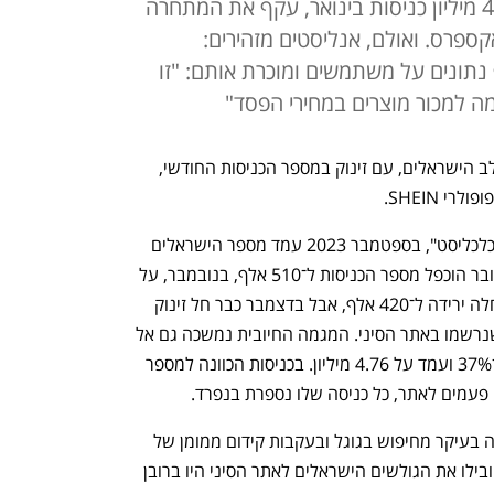
אתר הקמעונאות הזול הגיע ל־4.76 מיליון כניסות בינואר, עקף את המתחרה
י אקספרס. ואולם, אנליסטים מזהירים:
נתונים על משתמשים ומוכרת אותם: "זו
 כובש את לב הישראלים, עם זינוק במספר הכניסות החודשי, 
SHEIN. 
על פי נתוני חברת סימילארווב שהגיעו ל"כלכליסט", בספטמבר 2023 עמד מספר הישראלים 
שנכנסו לאתר הסיני על 275 אלף, באוקטובר הוכפל מספר הכניסות ל־510 אלף, בנובמבר, על 
רקע התעצמות מלחמת "חרבות ברזל",  חלה ירידה ל־420 אלף, אבל בדצמבר כבר חל זינוק 
אדיר ל־3.47 מיליון כניסות של ישראלים שנרשמו באתר הסיני. המגמה החיובית נמשכה גם אל 
תוך 2024, ובינואר מספר הכניסות זינק ב־37% ועמד על 4.76 מיליון. בכניסות הכוונה למספר 
פעמים לאתר, כל כניסה שלו נספרת בנפרד.
העלייה בכניסות של ישראלים לטמו מגיעה בעיקר מחיפוש בגוגל ובעקבות קידום ממומן של 
האתר. בדצמבר מילות החיפוש בגוגל שהובילו את הגולשים הישראלים לאתר הסיני היו ברובן 