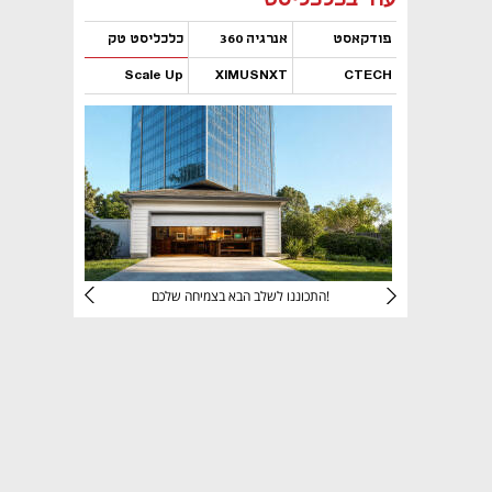
פודקאסט
אנרגיה 360
כלכליסט טק
Scale Up
XIMUSNXT
CTECH
נפתח בכרטיסייה חדשה
נפתח בכרטיסייה חדשה
נפתח בכרטיסייה חדשה
נפתח בכרטיסייה חדשה
יניהם
התכוננו לשלב הבא בצמיחה שלכם!