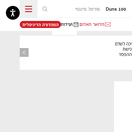
Duns 100
פורטל פיננסי
נפתח בכרטיסייה חדשה
הדואר האדום
ועידות
המהדורה הדיגיטלית
יכה לשלם
כישת
BASE: ההפסד
הרבעוני זינק ל-76