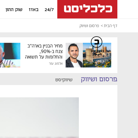
24/7
באזז
שוק ההון
דף הבית
פרסום ושיווק
מחיר הבניין בארה"ב
צנח ב-90%,
כלכליסט
דיגיטל
והחלומות על תשואה
גבוהה התנפצו
אלמוג עזר
פרסום ושיווק
שיווקיסט