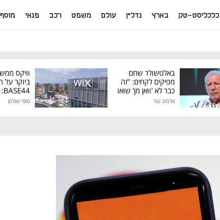
כלכליסט-טק
בארץ
נדל"ן
עולם
משפט
רכב
פנאי
מוסף
באלטשולר שחם
וויקס ממש
מפיקים לקחים: "זה
ביוקר על ר
כבר לא 'וואן מן' שואו
44
של גילעד"
אלמוג עזר
סופי שולמן
מיליון דולר