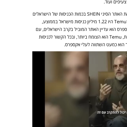
עיפים ועוד. 
נתוני סימילארווב מראים כי Temu עקף את האתר הסיני SHEIN בכמות הכניסות של הישראלים 
מיולי 2023 עד ינואר 2024. בתקופה זו ל־Temu היו 1.22 מיליון כניסות מישראל בממוצע, 
ול־SHEIN היו 1.13 מיליון כניסות. עלי אקספרס הוא עדיין האתר המוביל בקרב הישראלים, עם 
8.5 מיליון כניסות בתקופה הנדונה. עם זאת, Temu הוא הצומח ביותר, ובכל הקשור לכניסות 
 הוא כמעט השתווה לעלי אקספרס. 