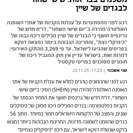
לבגדים של שיין
רגע לפני ההסתערות על עגלות הקניות של אתרי האופנה
האולטרה־מהירה ב”יום שישי השחור”, דו”ח חדש של
גרינפיס חושף כי הבגדים של שיין מכילים ריכוז גבוה של
“כימיקלי נצח”, והחריגה הגבוהה ביותר נמצאה דווקא
בפריטים שהגיעו לישראל, עד פי 3,269 מהתקן האירופי.
למרות זאת, בישראל עדיין אין חוק המגביל ריכוז של
חומרים מסוכנים בפריטי טקסטיל
שני אשכנזי
|
17:23, 23.11.25
רגע לפני שההמונים נוהרים למלא את עגלת הקניות של אתר 
האופנה האולטרה־מהירה שיין (SHEIN) הסיני ב״יום שישי 
השחור״, דו”ח חדש של גרינפיס חושף את המחיר הנסתר של 
הקניות בפלטפורמה: בגדים המכילים ריכוז מסוכן של כימיקלים 
שונים, והמצב של הלקוחות הישראלים חמור במיוחד. מתוך 56 
בגדים שהוזמנו לשמונה מדינות, החריגות הגבוהות ביותר נמצאו 
בז’קט שנשלח דווקא לישראל, עם ריכוז ״כימיקלים נצחיים״ 