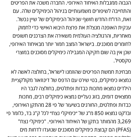
הגבוה ממגבלות האיחוד האירופי. החברה משכה את הפריטים 
והתחייבה לשיפורים משמעותיים בניהול הכימיקלים שלה. עם 
זאת, הדו”ח החדש חושף שניהול הכימיקלים של שיין נכשל. 
ענקית האופנה מנצלת את פרצת היבוא האישי כדי לחמוק 
מאחריות, והרגולציה העולמית משאירה את הצרכנים חשופים 
לחומרים מסוכנים. בישראל המצב חמור יותר מבאיחוד האירופי, 
שכן אין בה שום חקיקה המגבילה כימיקלים מסוכנים במוצרי 
טקסטיל. 
מבחינת חמשת הפריטים שהוזמנו לישראל, בחולצה לאשה לא 
נמצאו כימיקלים, בטי שירט עם הדפס של דינוזאור מקולקציית 
הילדים נמצאו מתכות כבדות ופתלטים, בחולצה לגבר היו 
ממצאים דומים, בזוג נעליים נמצאו כימיקלים רבים, מתכות 
כבדות ופתלטים, החורגים בשיעור של פי 28 מהתקן האירופי, 
ובז’קט נמצאו 850 מ"ג של ״כימיקלי נצח״ לכל ק"ג בד, כלומר פי 
3,269 מהמותר בתקן של האיחוד האירופי. "כימיקלי נצח" 
(PFAS) הם קבוצת כימיקלים מסוכנים שנועדו לדחות מים 