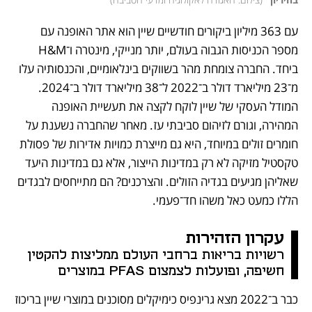
עם 363 מיליון ביקורים חודשיים שיין הוא אתר האופנה עם 
מספר הכניסות הגבוה בעולם, יותר מנייקי, מינטרה ו־H&M 
ביחד. החברה צומחת מהר בשווקים בינלאומיים, והכנסותיה עלו 
מ־23 מיליארד דולר ב־2022 ל־38 מיליארד דולר ב־2024. 
המודל העסקי של שיין לוקח לקצה את תעשיית האופנה 
המהירה, וגורם לזיהום סביבתי עז. מאחר שהחברה נשענת על 
חומרים זולים במיוחד, היא גם מייצרת כמויות אדירות של פסולת 
טקסטיל מזיקה לא רק במדינות הייצור, אלא גם במדינות היעד 
שאליהן מגיעים בגדיה הזולים. והצרכנים? הם מתייחסים לבגדים 
הללו כמעט כאל משהו חד־פעמי. 
עקרון הזהירות
רשויות בריאות ברחבי העולם ממליצות להקטין 
חשיפה, ופועלות לצמצום PFAS במוצרים 
כבר ב־2022 מצא גרינפיס כימיקלים מסוכנים במוצרי שיין בריכוז 