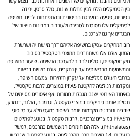
ולכלוכים מהבגד. מחקרים של השנים האחרונות כבר מצאו קשר 
בין הכימיקלים הללו לבין מחלות שונות, כולל סרטן, ירידה 
בפוריות, פגיעה במערכת החיסונית ובהתפתחות ילדים. חשיפה 
לכימיקלים אלו מסוכנת לסביבה ולעובדים במדינות הייצור של 
הבגדים אך גם לצרכנים. 
רוב המחקרים עסקו בחשיפה אליהם דרך מי שתייה ושרשרת 
המזון, אולם אלו משתחררים ממוצרי הטקסטיל בסיבים 
מיקרוסקופיים, ויכולים לחדור למערכת הנשימה. שיעור החשיפה 
והמשמעות הבריאותית עדיין נחקרים, אולם רשויות בריאות 
ברחבי העולם ממליצות על עקרון הזהירות וצמצום חשיפה, 
ומקדמות רגולציה להקטנת PFAS במוצרים, לרבות טקסטיל. 
באיחוד האירופי ישנם מגבלות חמורות ואף איסורים מסוימים על 
תכולת אותם כימיקלים במוצרי טקסטיל, וגרמניה, הולנד, דנמרק, 
שבדיה ונורבגיה מקדמות יוזמה לאיסור כמעט מלא על כל סוגי 
ה־PFAS במוצרים צרכניים, לרבות טקסטיל. בנוגע לפתלטים 
(Phthalates), אלה הם חומרים המשמשים כמרככים, למשל 
בנעליים. 14 מוצרים חרגו מהרגולציה. בנוגע לפריטים שנרכשו 