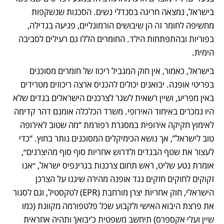
בישראל, נמצאה חריגה בסנדלי נשים. הסכנות שנשקפות 
מחשיפה לחומר זה הן שיבושים הורמונליים, פגיעה בגדילה, 
בפוריות ובהתפתחות הילד. החומרים הללו גם רעילים לסביבה 
הימית.
בישראל, כאמור, אין חוק המגביל ריכוז של חומרים מסוכנים 
בפריטי אופנה. יבואנים יכולים להכניס ארצה ריכוזים מטרידים 
באין מפריע, ושיין רשאית לשגר לצרכנים הישראלים בגדים שלא 
היו נמכרים באיחוד האירופי. משרד הכלכלה אומנם דהר קדימה 
לאימוץ חקיקה אירופית במסגרת רפורמת “מה שטוב לאירופה 
טוב לישראל”, אך נושא הכימיקלים המסוכנים נותר בחוץ. “כדי 
לעצור את שטף הבגדים ולדרוש אחריות סוף סוף מהיצרנים״, 
אומרת נטע שליט, ראש תחום צרכנות בגרינפיס ישראל, ״אנו 
זקוקים לחוקים חזקים נגד אופנה מהירה שיגנו על הצרכן 
הישראלי, חוק אחריות יצרן מורחבת (EPR) לטקסטיל, וגם לסגור 
את פרצת היבוא האישי ולקבוע שכל פלטפורמה מקוונת (כמו 
שיין ועלי אקספרס) תיחשב משפטית כ’יבואן’ ותהיה אחראית 