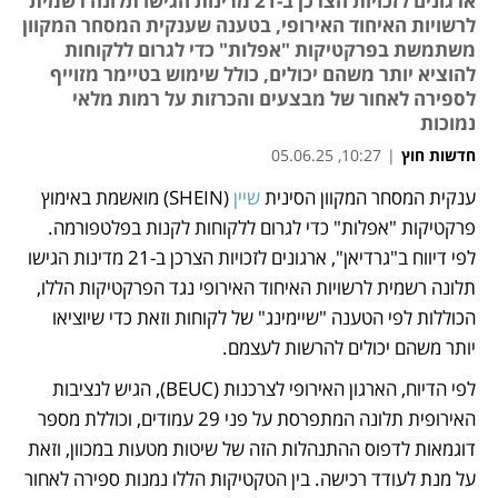
ארגונים לזכויות הצרכן ב-21 מדינות הגישו תלונה רשמית
לרשויות האיחוד האירופי, בטענה שענקית המסחר המקוון
משתמשת בפרקטיקות "אפלות" כדי לגרום ללקוחות
להוציא יותר משהם יכולים, כולל שימוש בטיימר מזוייף
לספירה לאחור של מבצעים והכרזות על רמות מלאי
נמוכות
חדשות חוץ
|
10:27, 05.06.25
ענקית המסחר המקוון הסינית 
שיין
 (SHEIN) מואשמת באימוץ 
נפתח בכרטיסייה חדשה
נפתח בכרטיסייה חדשה
פרקטיקות "אפלות" כדי לגרום ללקוחות לקנות בפלטפורמה. 
לפי דיווח ב"גרדיאן", ארגונים לזכויות הצרכן ב-21 מדינות הגישו 
תלונה רשמית לרשויות האיחוד האירופי נגד הפרקטיקות הללו, 
הכוללות לפי הטענה "שיימינג" של לקוחות וזאת כדי שיוציאו 
יותר משהם יכולים להרשות לעצמם. 
לפי הדיוח, הארגון האירופי לצרכנות (BEUC), הגיש לנציבות 
האירופית תלונה המתפרסת על פני 29 עמודים, וכוללת מספר 
דוגמאות לדפוס ההתנהלות הזה של שיטות מטעות במכוון, וזאת 
על מנת לעודד רכישה. בין הטקטיקות הללו נמנות ספירה לאחור 