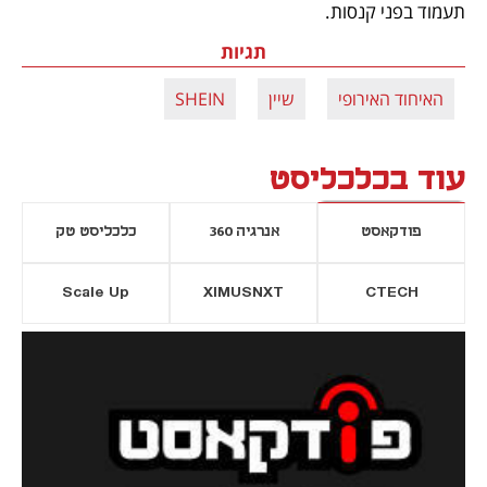
תעמוד בפני קנסות. 
תגיות
האיחוד האירופי
שיין
SHEIN
עוד בכלכליסט
פודקאסט
אנרגיה 360
כלכליסט טק
Scale Up
XIMUSNXT
CTECH
יסייה חדשה
נפתח בכרטיסייה חדשה