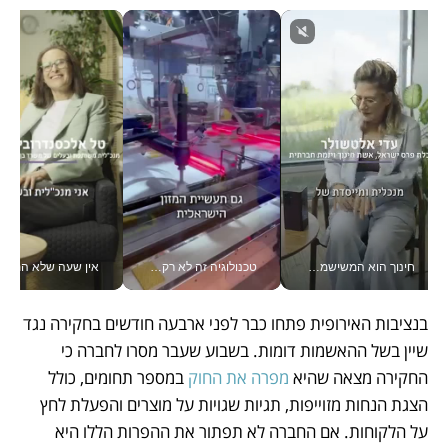
חינוך הוא המשישמה של החיים שלי - V
טכנולוגיה זה לא רק בהייטק: גם תעשיית המזון הישראלית מאמצת כלי AI, אוטומציה וניתוח דאטה בזמן אמת
אין שעה שלא התעסקתי במשבר - טל אלכסנדרוביץ’ שגב מנהלת משברים
בנציבות האירופית פתחו כבר לפני ארבעה חודשים בחקירה נגד 
שיין בשל ההאשמות דומות. בשבוע שעבר מסרו לחברה כי 
החקירה מצאה שהיא 
מפרה את החוק
 במספר תחומים, כולל 
הצגת הנחות מזוייפות, תגיות שגויות על מוצרים והפעלת לחץ 
על הלקוחות. אם החברה לא תפתור את ההפרות הללו היא 