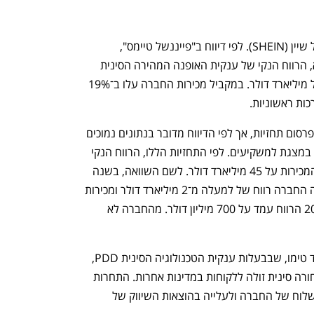
 שחקה את הרווחיות של שיין (SHEIN). לפי דיווח ב"פייננשל טיימס", 
המתבסס על שני אנשים המעורים בנושא, הרווח הנקי של ענקית האופנה המהירה הסינית 
התכווץ בשנה שעברה בכ־40% לסכום של מיליארד דולר. במקביל מכירות החברה עלו ב־19% 
שיין, שהיא חברה פרטית, אינה מחויבת בפרסום תחזיות, אך לפי הדיווח מדובר בנתונים נמוכים 
מתחזיות שהציגה החברה בתחילת 2023 במצגת למשקיעים. לפי התחזיות הללו, הרווח הנקי 
היה אמור לעמוד על 4.8 מיליארד דולר, והמכירות על 45 מיליארד דולר. לשם השוואה, בשנה 
שעברה דיווחו מקורבים כי ב־2023 השיגה החברה רווח של למעלה מ־2 מיליארד דולר ומכירות 
בגובה 45 מיליארד דולר, זאת בעוד ב־2022 הרווח עמד על 700 מיליון דולר. מהחברה לא 
שיין מתמודדת עם התגברות התחרות מצד טימו, שבבעלות ענקית הטכנולוגיה הסינית PDD, 
שהעתיקה את המודל שלה של משלוח סחורה סינית זולה ללקוחות במדינות אחרות. התחרות 
הזו הובילה גם להתייקרות של עלויות המשלוח של החברה ולעלייה בהוצאות השיווק של 