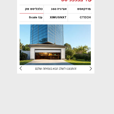
פודקאסט
אנרגיה 360
כלכליסט טק
Scale Up
XIMUSNXT
CTECH
נפתח בכרטיסייה חדשה
נפתח בכרטיסייה חדשה
נפתח בכרטיסייה חדשה
נפתח בכרטיסייה חדשה
יניהם
התכוננו לשלב הבא בצמיחה שלכם!