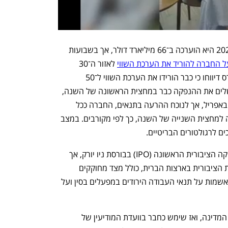
בסבב גיוס ההון האחרון שערכה שיין ב־2023 היא הוערכה ב־66 מיליארד דולר, אך בשבועות 
ל החברה להוריד את הערכת השווי
 לאזור ה־30 
מיליארד דולר, זאת לאחר שבסוכנות רויטרס דיווחו כי כבר הורידו את הערכת השווי ל־50 
מיליארד דולר. הצעד אמור לסייע לה להשלים את ההנפקה כבר במחצית הראשונה של השנה, 
זאת לאחר שבחברה התכוונו לבצע אותה באפריל, אך לנוכח ההרעה בתנאים, החברה ככל 
הנראה תדחה בסופו של דבר את ההנפקה למחצית השנייה של השנה, כך לפי מקורבים. במצב 
 לרגולטורים הבריטיים. 
שיין תכננה כבר ב־2023 לערוך את ההנפקה הציבורית הראשונה (IPO) בבורסת ניו יורק, אך 
שינתה את היעד ללונדון בעקבות הביקורת הציבורית בארצות הברית, כולל מצד מחוקקים 
ורשות ני"ע האמריקאית (SEC), שכללה האשמות על תנאי העבודה הירודים במפעלים בסין ועל 
ביוני שלח מרקו רוביו, המכהן כיום כמזכיר המדינה, ואז שימש כחבר בוועדת המודיעין של 