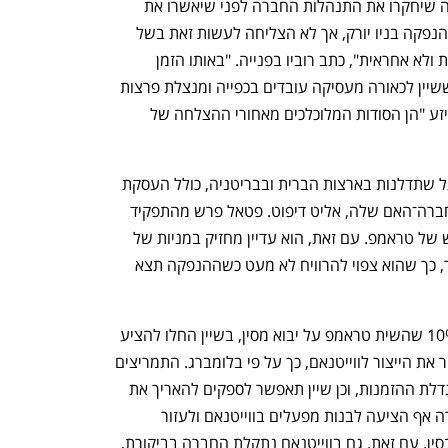
הסנאט, מכתב לממשלה הבריטית בבקשה שיחקרו את התנהלות החברה לפני שיאשרו את 
ההנפקה שלה. "שיין ניסתה בעבר לבצע הנפקה בניו יורק, אך לא הצליחה לעשות זאת בשל 
חששות בדבר התנהלות עסקית לא מוסרית ולא אחראית", כתב רוביו בפנייה. "באותו הזמן 
הזהרתי את רשות ני"ע האמריקאית מכך ששיין לכאורה מעסיקה עובדים בכפייה ומנצלת פרצות 
בחוק". לפי רוביו, עבודה בכפייה וסדנאות יזע "הן הסודות המלוכלכים מאחורי ההצלחה של 
לנוכח הביקורת שיין לא חסכה בהוצאות על שתדלנות בארצות הברית ובבריטניה, כולל העסקת 
מקורבו של טראמפ, קאש פטאל, כיועץ לחברה־האם שלה, אליט דיפוט. פטאל פרש מהתפקיד 
לאחר שמונה לראש ה־FBI בממשל החדש של טראמפ. עם זאת, הוא עדיין מחזיק במניות של 
החברה, בסכום מוערך של 1־5 מיליון דולר, כך שהוא צפוי להרוויח לא מעט כשההנפקה תצא 
על רקע החשש מהמכסים, הכוללים גם 10% שהשית טראמפ על יבוא מסין, בשיין החלו להציע 
תמריצים לחלק מהספקים הסיניים להעביר את הייצור לווייטנאם, כך על פי בלומברג. התמריצים 
כוללים עלייה של עד 30% בתשלומים והגדלת ההזמנות, וכן שיין תאפשר לספקים להאריך את 
זמן הייצור לפחות בתקופת המעבר. החברה אף הציעה לבנות מפעלים בווייטנאם ולעזור 
בהעברת החומרים מהמפעלים הקיימים בסין. עם זאת, גם בווייטנאם נתקלת החברה בביקורת, 