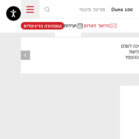
Duns 100
פורטל פיננסי
נפתח בכרטיסייה חדשה
הדואר האדום
ועידות
המהדורה הדיגיטלית
יכה לשלם
כישת
BASE: ההפסד
הרבעוני זינק ל-76