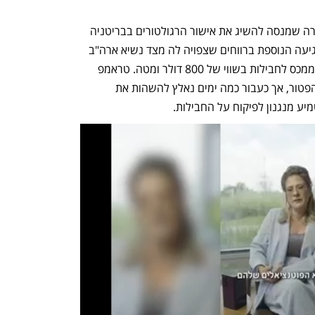
הירידה ברווח היא מכשול נוסף בפני החברה שמנסה להשיג את אישור הרגולטורים בבריטניה 
להנפקה בבורסת לונדון. וזה עוד לפני הפגיעה הנוספת ברווחים שצפויה לה מצד נשיא ארה"ב 
דונלד טראמפ, שמתכוון לבטל את הפטור ממכס לחבילות בשווי של 800 דולר ומטה. טראמפ 
כבר חתם בתחילת החודש על צו לביטול הפטור, אך כעבור כמה ימים נאלץ להשהות את 
 מנגנון לפיקוח על החבילות. 