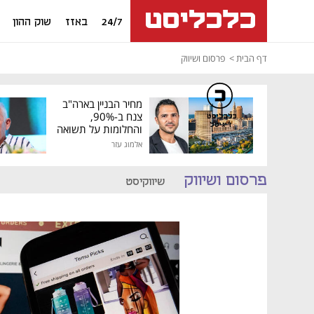
24/7
באזז
שוק ההון
דף הבית
פרסום ושיווק
מחיר הבניין בארה"ב
צנח ב-90%,
כלכליסט
דיגיטל
והחלומות על תשואה
גבוהה התנפצו
אלמוג עזר
פרסום ושיווק
שיווקיסט