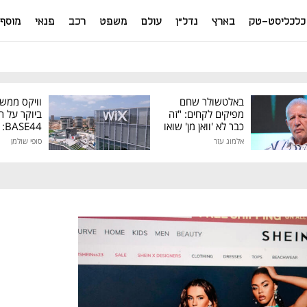
כלכליסט-טק
בארץ
נדל"ן
עולם
משפט
רכב
פנאי
מוסף
באלטשולר שחם
וויקס ממש
מפיקים לקחים: "זה
ביוקר על ר
כבר לא 'וואן מן' שואו
44
של גילעד"
אלמוג עזר
סופי שולמן
מיליון דולר