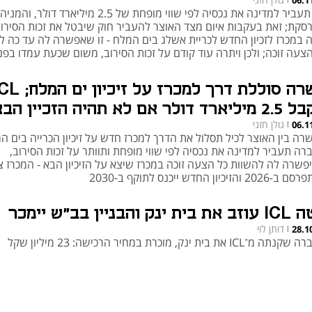
06.1
כיל תעביר למדינה את נכסיה לפי שווי מופחת של 2.5 מיליארד דולר, והמניה
סקת; זאת בעקבות איום מצד האוצר להעביר חוק שיבטל את זכות הסירו
 במכרז לזכיון החדש לכריית אשלג בים המלח - זו שאפשרה לה עד כה ל
צעה זוכה; ולכן ויתרה עוד קודם על זכות הסירוב, משום שכעת עמדו בפנ
 ברירות: מאבק משפטי עקוב, או הסכמות שבהן תוכל להבטיח לעצמה וד
ימת בתהליך; אך האמת היא שמוקדם מדי לשמוח, כי כשמביטים באותיות
פשרה סוללת דרך למכרז על זיכיון 
ות - המדינה וכיל עדיין יכולות לסגת מהדיל
ד דולר אם לא תהיה הזכיין הבא
גולן חזני
06.1
|
רה בין האוצר לכיל תסלול את הדרך למכרז חדש על זיכיון הכרייה בים ה
רה תעביר למדינה את נכסיה לפי שווי מופחת ותוותר על זכות הסירוב,
פשרה לה להשוות כל הצעה זוכה במכרז שיצא על הזיכיון הבא - המכרז צפ
2 והזיכיון החדש ייכנס לתוקף ב-2030
ת ינק והבניין בב"ש יימכר
דותן לוי
28.1
|
מ־ICL את בית ינק, מוכרת במחיר הרכישה: 23 מיליון שקל