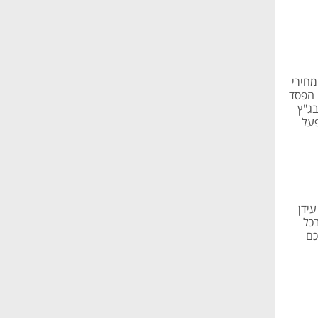
יית מחירי
קלים סיימה את הרבעון הרביעי של 2025 עם הפסד
יקת בג"ץ
על
 ו-ICL שבשליטת עידן
כל
כם