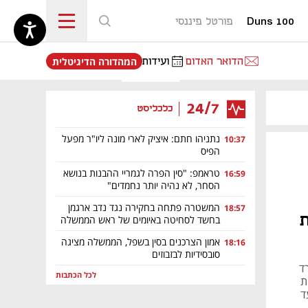
Duns 100
פורטל פיננסי
נפתח בכרטיסייה חדשה
הדואר האדום
ועידות
המהדורה הדיגיטלית
24/7
כלכליסט
נתניהו חתם: איציק לארי מונה ליו"ר מפעל
10:37
הפיס
טראמפ: "סין הפרה לגמריי ההבנות בנושא
16:59
הסחר, לא נהיה יותר נחמדים"
המשטרה פתחה בחקירה נגד נדב ארגמן
18:57
ית
בחשד לסחיטה באיומים של ראש הממשלה
אמון הצרכנים בסין בשפל, הממשלה מציגה
18:16
סובסידיות לבזבוזים
1 ל-2.1 מיליארד
לכל הכתבות
ית
 דולר עד