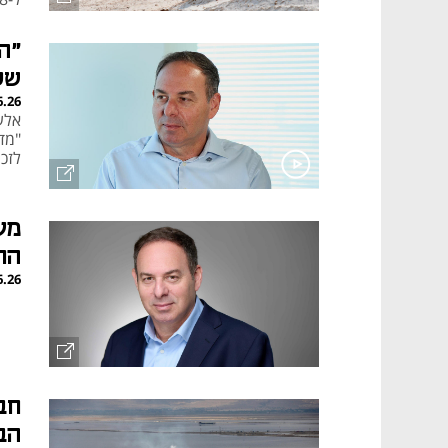
"ה
של
6.26
"מדי
לזכו
מע
הח
6.26
הב