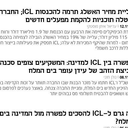
"
עליית מחיר האשלג תרמה להכנסות ICL; החבר
טלה תוכניות להקמת מפעלים חדשים
עדיאל איתן מוסטקי
12.1
|
חברת הכימיקלים סיימה את הרבעון עם הכנסות של 1.9 מיליארד דולר
של 115 מיליון דולר; עלייה של 19% במחיר האשלג הובילה לצמיחה בהכנ
בתחום - למרות שהיקף המכירות לא עלה; ICL תפסיק את פעילותה בייצו
ללות לרכב חשמלי
הפשרה בין ICL למדינה: המשקיעים צופים סכנה
יצת הזהב של עידן עופר בים המלח
גולן חזני
08.1
|
החשכ"ל ו־ICL חתמו על מזכר הבנות שבו החברה תוותר על זכות הקדימה ב
הזיכיון החדש בים המלח, ומניית החברה צנחה. באוצר נערכים לפרסום מ
 ושואפים להבטיח תשלומי מס גבוהים יותר
מה גרם ל-ICL להסכים לפשרה מול המדינה בים
לח?
גולן חזני
|