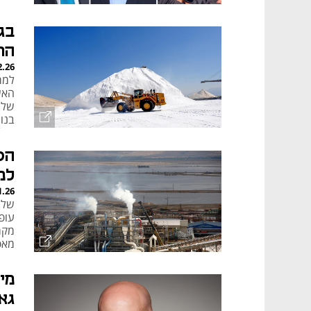
הר
2.26
בנו
סולל
למ
1.26
עופ
מקר
מאפ
מי
גא