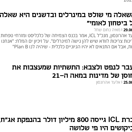
שאלה מי שולט במינרלים ובדשנים היא שאלה
 ביטחון לאומי"
מאיה נחום שחל
29.0
|
אלעד אהרונסון, מנכ"ל ICL, אמר בכנס הצמיחה של כלכליסט ומזרחי טפחות 
נות צריכות לוודא שיש להן גישה למינרלים". על זיכיון ים המלח: "אנחנו 
ת, אבל אם התנאים לא יהיו הגיוניים כלכלית - שיהיה לנו Plan B"
בר לנפט ולצבא: התשתיות שמעצבות את
וסן של מדינות במאה ה-21
אלעד אהרונסון
25.0
|
חברת ICL גייסה 800 מיליון דולר בהנפקת אג"ח,
יקושים היו פי שלושה