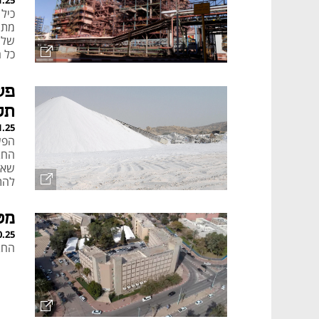
1.25
מתר
שלה
כל ה
שתי
מסו
הקטנ
תקבל 2.5 מיליאר
1.25
הפש
החב
שאי
להתפרסם ב-026
מטה ICL עוזב את בי
0.25
החברה שקנתה 