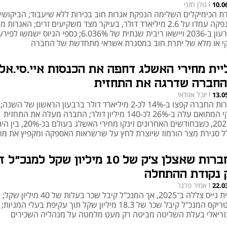
גולן חזני
10.0
|
ת הכימיקלים השלימה הנפקת אגרות חוב בכירות ללא שיעבוד; הביקושי
בהנפקה עמדו על 2.6 מיליארד דולר, בעיקר מצד משקיעים זרים; האגרות 
לפירעון ב-2036 ויישאו ריבית שנתית של 6.036%; כספי הגיוס ישמשו לפי
י או מלא של יתרת חוב במסגרת אשראי מתחדשת של החברה
יית מחירי האשלג דחפה את הכנסות איי.סי.אל
החברה שדרגה את התחזית
יובל אזולאי
13.0
|
מכירות החברה קפצו ב-14% לכ-2 מיליארד דולר ברבעון הראשון של הש
הנקי המתואם עלה ב-26% לכ-140 מיליון דולר; החברה מעלה את התחזית
ל-2026, כשבחודשים האחרונים זינקו מחירי האשלג בעולם 
ל סגירת מצר הורמוז שיוצרת לחץ על שרשראות האספקה ומקפיץ את מחי
ורות בעולם
החברות שאצלן צ'ק של 10 מיליון שקל למנכ"ל ז
 נקודת ההתחלה
אמיר פרגר
22.0
|
מניית נייס צללה ב־2025, אך המנכ"ל קיבל שכר בעלות של 40 מיליון שקל;
במטריקס המנכ"ל קיבל שכר של 18.3 מיליון שקל תוך עקיפת בעלי המניות;
זריאלי בעלת השליטה מביטה רק מעט מלמטה על מנהליה השכירים