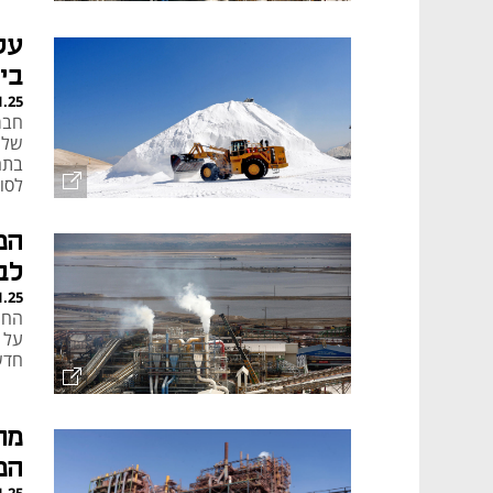
אחר
בי
1.25
לסו
לב
1.25
על 
חדש
המ