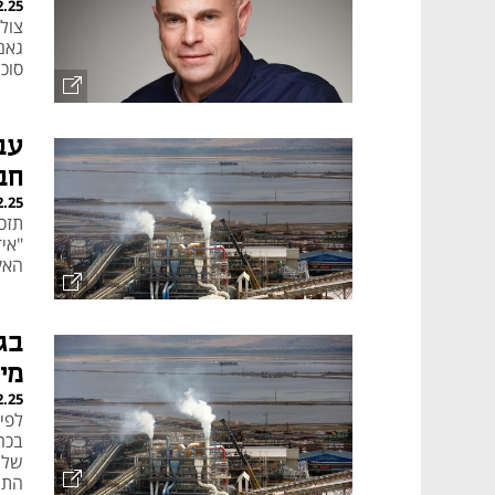
2.25
גאם
סוכר
עב
חב
2.25
תזכי
"אי־
האקו
מי
2.25
של 
התמ