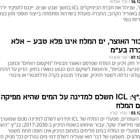
יובל אזולאי
16.1
|
צולר, שניהל את חברת הכימיקלים ICL במשך שבע שנים, ייכנס לתפקיד י
 באפריל הקרוב; החברה פועלת בשדרות ומתמחה בייצור תוספי מזון בצו
יות גומי
ור האוצר, ים המלח אינו פלא טבע - אלא
רה בע"מ
שני אשכנזי
07.1
|
ר חוק זיכיון ים המלח שפרסם האוצר מבטיח "מיקסום רווחים" וכמובן
פגיעה בזכויות", והיוזמות לשיקום הים הגווע נשארו בחוץ. הדיון על ההרס
לוגי נדחה לשטר הזיכיון, שנעדר מנגנון בקרה פרלמנטרי או ציבורי
בג"ץ: ICL תשלם למדינה על המים שהיא מפיקה
ם המלח
עמיר קורץ
03.1
|
לפי העותרים, מפעלי ים המלח של ICL תידרש לשלם למדינה סכום שמוערך
בכחצי מיליארד שקל, עבור שימוש בשטח הזיכיון ב--2030
מפעלי ים המלח במים מליחים בתחום הזיכיון אינו חוסה תחת משטר
לוגים. משמעו של דבר הוא שעליה לשלם דמי מים נפרדים ככל מפיק מי