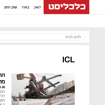
24/7
באזז
שוק ההון
ICL
מחי
8.26
ל-2028