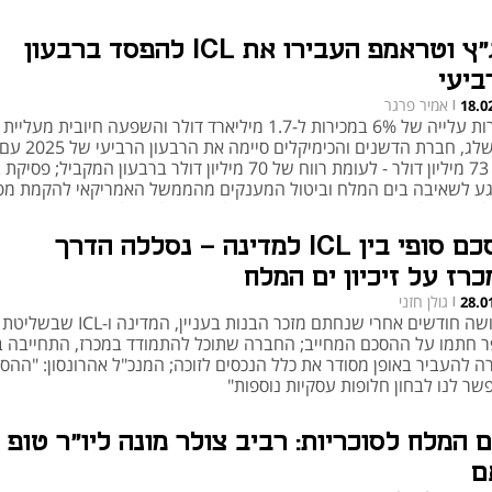
בג"ץ וטראמפ העבירו את ICL להפסד ברבעון
ביעי
אמיר פרגר
18.0
|
למרות עלייה של 6% במכירות ל-1.7 מיליארד דולר והשפעה חיובית מעל
האשלג, חברת הדשנים והכימי
של 73 מיליון דולר - לעומת רווח של 70 מיליון דולר ברבעון המקביל; פס
גע לשאיבה בים המלח וביטול המענקים מהממשל האמריקאי להקמת מפ
ות חשמליות עמדו במוקד הפרשות של 239 מיליון דולר
הסכם סופי בין ICL למדינה - נסללה הדרך
כרז על זיכיון ים המלח
גולן חזני
28.0
|
שלושה חודשים אחרי שנחתם מזכר הבנות בעניין, המדינה
ר חתמו על ההסכם המחייב; החברה שתוכל להתמודד במכרז, התחייבה ב
ה להעביר באופן מסודר את כלל הנכסים לזוכה; המנכ"ל אהרונסון: "ההס
שר לנו לבחון חלופות עסקיות נוספות"
ם המלח לסוכריות: רביב צולר מונה ליו"ר טופ
ם