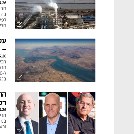
6.26
חבר
חלק
על
- 
5.26
בגל
הסח
רק
3.26
ובע