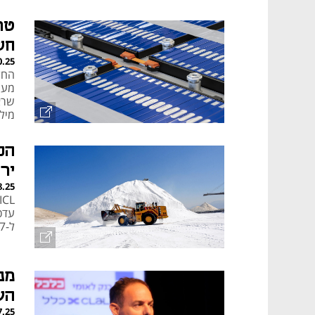
טר
חשמל
0.25
החל
מיל
ירד
8.25
ל-7 סנט; החברה בונה על החוזים במחירים גבוהים יותר שחתמה עם הודו וסין
הע
7.25