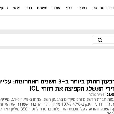
כלכליסט-טק
בארץ
נדל"ן
עולם
משפט
רכב
פנאי
מוסף
הרבעון החזק ביותר ב-3 השנים האחרונות: עלי
רי האשלג הקפיצה את רווחי ICL
אמיר פרגר
05.0
|
הכנסות חברת הדשנים והכימיקלים ברבעון השני צמחו ב-7%
דולר, הרווח הנקי זינק ב-47% ל-137 מיליון דולר. החברה אשררה את התחז
לסוף השנה, והודיעה על תוכנית התייעלות במטרה לחסוך 350 מיליון