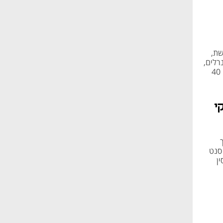
שת,
והמינרלים,
שראתה בכניסה לענף הרכבים החשמליים מנוע צמיחה חדש, עשויה למחוק 40
קי
ם לשנת 2025, אך
 כלפי מטה את תחזית המכירות בתחום האשלג; הרווח למניה ירד מ-9 סנט