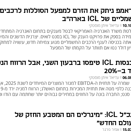
אמפ ניתק את הזרם למפעל הסוללות לרכבים
יים של ICL בארה"ב
עדיאל איתן מוסטקי
10.1
|
טת משרד האנרגיה האמריקאי לבטל מענקים בתחום האנרגיה המתחד
מעמידה בספק את פרויקט הענק של ICL בסנט לואיס. יצרנית הדשנים 
יון דולר נטו אם תוותר על הקמתו של המפעל
הכנסות ICL טיפסו ברבעון השני, אבל הרווח הנ
 ב-20%
עדיאל איתן מוסטקי
06.0
|
ICL שמרה על תחזית ה-EBITDA למגזר המוצרים המיוחדי
עדכנה
מנכ"ל ICL: "מינרלים הם המטבע החזק של
ולם החדש"
אמיר פרגר
15.0
|