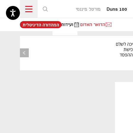
Duns 100
פורטל פיננסי
נפתח בכרטיסייה חדשה
הדואר האדום
ועידות
המהדורה הדיגיטלית
יכה לשלם
כישת
BASE: ההפסד
הרבעוני זינק ל-76