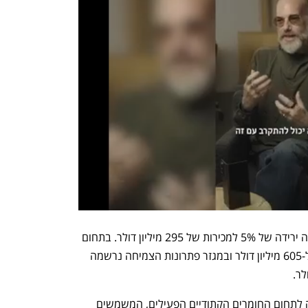
לעומת זאת, במוצרים התעשייתיים נרשמה ירידה של 5% למכירות של 295 מיליון דולר. בתחום 
פתרונות הפוספט ההכנסות עלו ב-8.6% ל-605 מיליון דולר ובמגזר פתרונות הצמיחה נרשמה 
החברה הודיעה שלא תשקיע יותר בכניסה לתחום החומרים הקתודיים הפעילים, המשמשים 