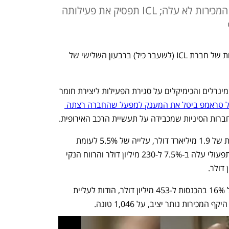
בהכנסות בתחום - למרות שהיקף המכירות לא עלה; ICL תפסיק את פעילותה
עלייה במחיר האשלג העלתה את ההכנסות של חברת ICL (לשעבר כיל) ברבעון השלישי של 
במקביל לפרסום הדוחות הודיעה חברת המינרלים והכימיקלים על סגירת הפעילות ליצירת חומר 
שממשל טראמפ ביטל את המענק למפעל שהחברה רצתה 
חברות הסיניות שמכבידה על תעשיית הרכב האירופית.
ICL סיימה את הרבעון השלישי עם הכנסות של 1.9 מיליארד דולר, עלייה של 5.5% לעומת 
הרבעון המקביל בשנה שעברה. הרווח התפעולי עלה ב-7.5% ל-230 מיליון דולר והרווח הנקי 
בתחום האשלג רשמה החברה צמיחה של 16% בהכנסות ל-453 מיליון דולר, הודות לעליית 