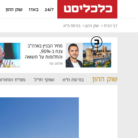
24/7
באזז
שוק ההון
דף הבית
שוק ההון
בורסת ת"א
מחיר הבניין בארה"ב
צנח ב-90%,
כלכליסט
דיגיטל
והחלומות על תשואה
גבוהה התנפצו
אלמוג עזר
שוק ההון
בורסת ת"א
שווקי חו"ל
מט"ח וסחורות