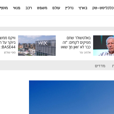
כלכליסט-טק
בארץ
נדל"ן
עולם
משפט
רכב
פנאי
מוסף
באלטשולר שחם
וויקס ממש
מפיקים לקחים: "זה
ביוקר על ר
כבר לא 'וואן מן' שואו
44
של גילעד"
אלמוג עזר
סופי שולמן
מיליון דולר
מדדים