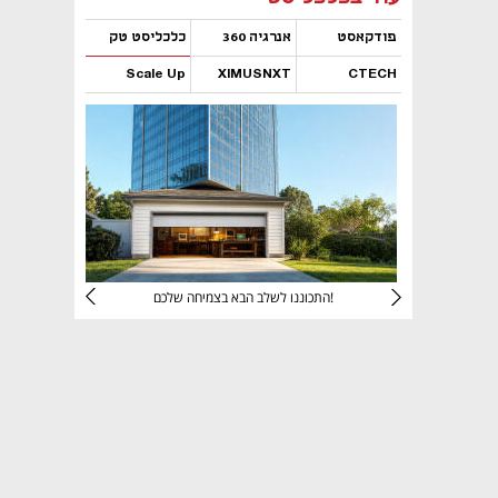
פודקאסט
אנרגיה 360
כלכליסט טק
Scale Up
XIMUSNXT
CTECH
נפתח בכרטיסייה חדשה
נפתח בכרטיסייה חדשה
נפתח בכרטיסייה חדשה
נפתח בכרטיסייה חדשה
יניהם
התכוננו לשלב הבא בצמיחה שלכם!