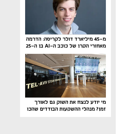
מ-45 מיליארד דולר לקריסה: הדרמה
מאחורי הקרן של כוכב ה-AI בן ה-25
מי יודע לנצח את השוק גם לאורך
זמן? מנהלי ההשקעות הבודדים שהכו
את ת״א־125