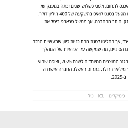
לסוללות LFP לרכב חשמלי. ICL רצתה להיכנס לתחום, ולפני כשלוש שנים זכתה במענק של 
משרד האנרגיה האמריקאי ותכננה להקים מפעל בסנט לואיס בהשקעה של 400 מיליון דולר. 
כמחצית מהסכום היה אמור להגיע מהמענק והיתר מהחברה, אך ממשל טראמפ ביטל את 
ב-ICL תכננו גם הקמת מפעל בתחום בספרד, אך החליטו לסגת מהתוכניות כיוון שתעשיית הרכב 
ם הסיניים, מה שמקשה על הכדאיות של המהלך.
החברה אישררה את תחזית ה-EBITDA במגזר המוצרים המיוחדים לשנת 2025, וצופה שהוא 
יעמוד בטווח של 950 מיליון דולר עד 1.15 מיליארד דולר. בתחום האשלג החברה אישררה 
כימיקלים
ICL
כיל