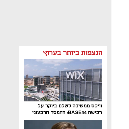
הנצפות ביותר בערוץ
וויקס ממשיכה לשלם ביוקר על
רכישת BASE44: ההפסד הרבעוני
זינק ל-76 מיליון דולר