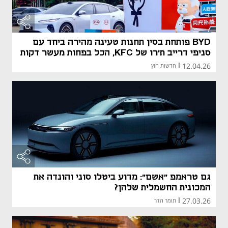
BYD פותחת בסין תחנות טעינה מהירה ביחד עם
סניפי דרייב ת'רו של KFC, הכל בפחות מעשר דקות
12.04.26
|
חדשות חוץ
גם טראמפ "אשם": מדוע ביטלו סוני והונדה את
המכונית החשמלית שלהן?
27.03.26
|
תומר הדר