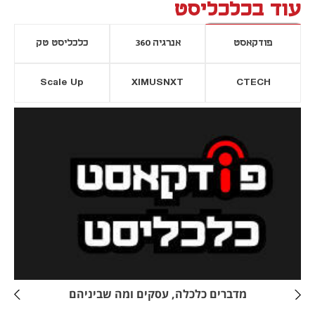
עוד בכלכליסט
פודקאסט
אנרגיה 360
כלכליסט טק
Scale Up
XIMUSNXT
CTECH
יסייה חדשה
נפתח בכרטיסייה חדשה
מדברים כלכלה, עסקים ומה שביניהם