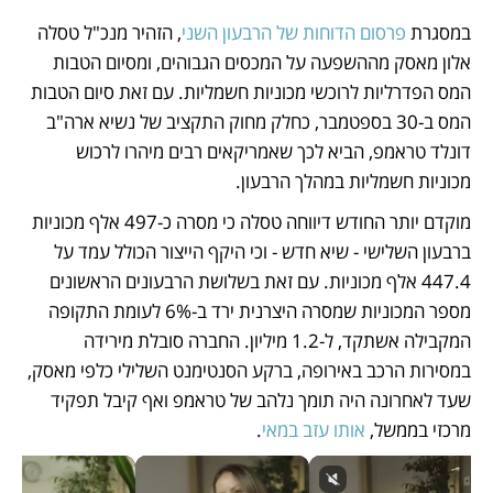
במסגרת 
פרסום הדוחות של הרבעון השני
, הזהיר מנכ"ל טסלה 
אלון מאסק מההשפעה על המכסים הגבוהים, ומסיום הטבות 
המס הפדרליות לרוכשי מכוניות חשמליות. עם זאת סיום הטבות 
המס ב-30 בספטמבר, כחלק מחוק התקציב של נשיא ארה"ב 
דונלד טראמפ, הביא לכך שאמריקאים רבים מיהרו לרכוש 
מכוניות חשמליות במהלך הרבעון.
מוקדם יותר החודש דיווחה טסלה כי מסרה כ-497 אלף מכוניות 
ברבעון השלישי - שיא חדש - וכי היקף הייצור הכולל עמד על 
447.4 אלף מכוניות. עם זאת בשלושת הרבעונים הראשונים 
מספר המכוניות שמסרה היצרנית ירד ב-6% לעומת התקופה 
המקבילה אשתקד, ל-1.2 מיליון. החברה סובלת מירידה 
במסירות הרכב באירופה, ברקע הסנטימנט השלילי כלפי מאסק, 
שעד לאחרונה היה תומך נלהב של טראמפ ואף קיבל תפקיד 
מרכזי בממשל, 
אותו עזב במאי
.