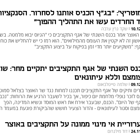
ץ
וטריץ': "בג"ץ הכניס אותנו לסחרור. הסנקציות
ד החרדים עשו את התהליך ההפוך"
שקד גרין ערבה
10.1
|
האוצר אמר בכנס השנתי של אגף התקציבים כי "הגיוס יבוא מלמטה. בש
ון זה לא יקטין את העומס מהמילואים". הוא רמז כי יש להחליש את כוחו
ף: "משקיעים יותר מדי זמן בפיקוח על ביצוע התקציב"
נס השנתי של אגף התקציבים יתקיים מחר: שו
ומצם וללא עיתונאים
שלמה טייטלבאום
09.1
|
רים ותיקים של אגף התקציבים תכננו למחות נגד שר האוצר בצלאל סמוטר
 לזכר נופלי מלחמת יום כיפור, אך בכיר לשעבר הרגיע את הרוחות: "נכב
ף של היום". הכנס, שבעבר אירח את ראש המוסד ונשיא המדינה, הפך
מצם וסגור לעיתונאים - והדור הצעיר חושש שהביקורת פוגעת במעמד ה
רוריית אי מינוי ממונה על התקציבים באוצר
דוד מילגרום
24.1
|