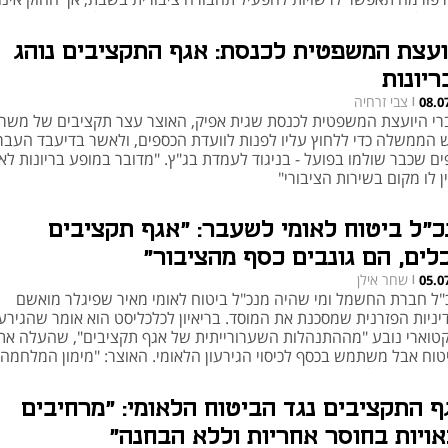
יר להן סמכות כזו - והיא תישאר בידי משרד התחבורה בלבד
ועצת המשפטית לכנסת: אגף התקציבים נוהג
ריונות
צבי זרחיה
08.0
|
רי היועצת המשפטית לכנסת שגית אפיק, האוצר עצר תקציבים של משר
 הממשלה כדי ללחוץ עליו לפנות לוועדת הכספים, ולאשר בדיעבד העב
ם שכבר שולמו בפועל - בניגוד לעמדת בג"ץ. "מדובר במופע בריונות לא 
 לו מקום בשירות הציבורי"
כ"ל ביטוח לאומי לשעבר: "אגף תקציבים
כלים, הם גונבים כסף מהציבור"
שחר אילן
05.0
|
"ל חברת החשמל ומי שהיה מנכ"ל ביטוח לאומי מאיר שפיגלר מואשם
יניות הפזרנית שמסכנת את המוסד. בריאיון לכלכליסט הוא אומר שהגירעו
טוארי נובע "מההתנהלות השערורייתית של אגף תקציבים", שהעלה את 
טוח אבל משתמש בכסף לכיסוי הגירעון הלאומי. האוצר: "מימון המלחמה 
מהביטוח הלאומי"
ף התקציבים נגד הביטוח הלאומי: "מרחיבים
אויות בחוסר אחריות וללא הבחנה"