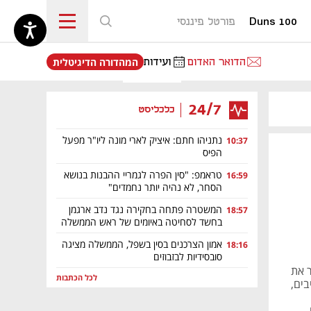
Duns 100
פורטל פיננסי
נפתח בכרטיסייה חדשה
הדואר האדום
ועידות
המהדורה הדיגיטלית
24/7
כלכליסט
נתניהו חתם: איציק לארי מונה ליו"ר מפעל
10:37
הפיס
טראמפ: "סין הפרה לגמריי ההבנות בנושא
16:59
הסחר, לא נהיה יותר נחמדים"
המשטרה פתחה בחקירה נגד נדב ארגמן
18:57
בחשד לסחיטה באיומים של ראש הממשלה
אמון הצרכנים בסין בשפל, הממשלה מציגה
18:16
סובסידיות לבזבוזים
 את
לכל הכתבות
בים,