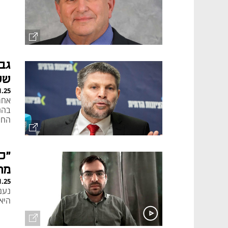
גב
של
1.25
בהנ
החש
מת
1.25
נעם
היא 