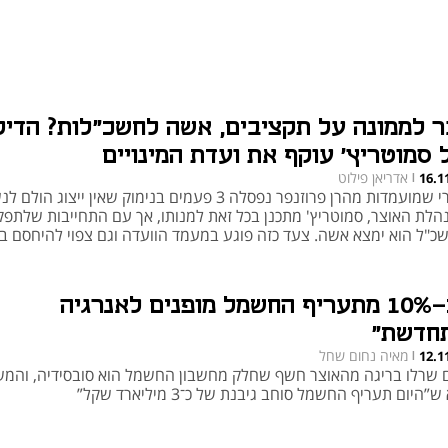
ר לממונה על תקציבים, אשה לחשכ"לות? הדיל
 סמוטריץ' עוקף את ועדת המינויים
אדריאן פילוט
16.1
|
אחרי שמועמדות מהרן פרוזנפר נפסלה 3 פעמים בנימוק שאין ייצוג הולם
הלת האוצר, סמוטריץ' מתכנן בכל זאת למנותו, אך עם התחייבות שלתפק
כ"ל הוא ימצא אשה. צעד כזה פוגע במעמד הוועדה וגם צפוי להיחסם 
"כ-10% מתעריף החשמל מופנים לאנרגיה
חדשת"
מאיה נחום שחל
12.1
|
 שרלו בריגה מהאוצר חשף שחלק מחשבון החשמל הוא סובסידיה, והמ
ש”היום תעריף החשמל סוחב גיבנת של כ־3 מיליארד שקל”