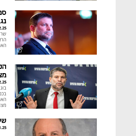
באר
סמ
נג
2.25
שר 
הראש
האג
הכ
מצ
2.25
בוג
בכנס
האג
מצו
שע
1.25