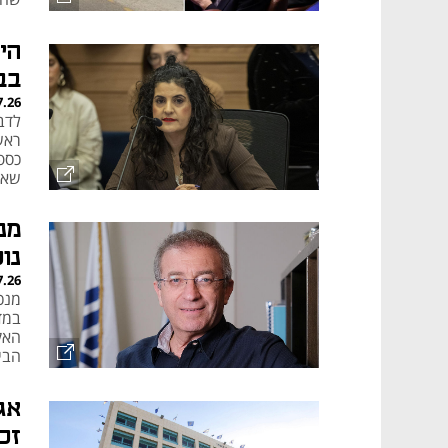
מעב
הי
בב
7.26
לדב
ראש
כספי
שאין
מנ
נו
7.26
מנכ
במד
האק
הבי
בא 
אג
זכ