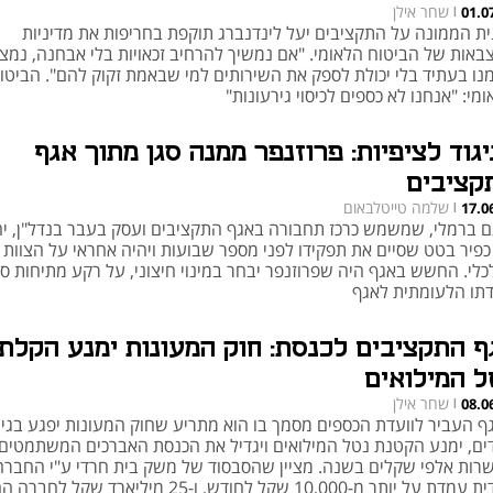
שחר אילן
01.0
|
ית הממונה על התקציבים יעל לינדנברג תוקפת בחריפות את מדיניות
באות של הביטוח הלאומי. "אם נמשיך להרחיב זכאויות בלי אבחנה, נמצ
נו בעתיד בלי יכולת לספק את השירותים למי שבאמת זקוק להם". הביטו
מי: "אנחנו לא כספים לכיסוי גירעונות"
יגוד לציפיות: פרוזנפר ממנה סגן מתוך אגף
קציבים
שלמה טייטלבאום
17.0
|
ם ברמלי, שמשמש כרכז תחבורה באגף התקציבים ועסק בעבר בנדל"ן, יח
כפיר בטט שסיים את תפקידו לפני מספר שבועות ויהיה אחראי על הצוות
כלי. החשש באגף היה שפרוזנפר יבחר במינוי חיצוני, על רקע מתיחות ס
תו הלעומתית לאגף
ף התקציבים לכנסת: חוק המעונות ימנע הקלת
ל המילואים
שחר אילן
08.0
|
ף העביר לוועדת הכספים מסמך בו הוא מתריע שחוק המעונות יפגע בגיו
ים, ימנע הקטנת נטל המילואים ויגדיל את הכנסת האברכים המשתמטים
רות אלפי שקלים בשנה. מציין שהסבסוד של משק בית חרדי ע"י החברה
חרדית עמדת על יותר מ-10,000 שקל לחודש, ו-25 מיליארד שקל