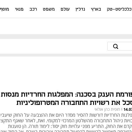
כלכליסט-טק
בארץ
נדל"ן
עולם
משפט
רכב
פנאי
מוסף
ורמת הענק בסכנה: המפלגות החרדיות מנסות
כל את רשויות התחבורה המטרופוליניות
חופית כהן אולאי
14.0
|
לגות החרדיות דורשות להסיר מסדר היום את ההצבעה על החוק שיעביר
ויות ניהול התחבורה מהשלטון המרכזי למקומי. זאת, לאחר שאגף התקצי
ם את החוק, התריע מפני עלויות חוק יסוד: לימוד תורה. הן טוענות
פורמה תאפשר לרשויות להפעיל תחבורה ציבורית בשבת, אך החוק אינו