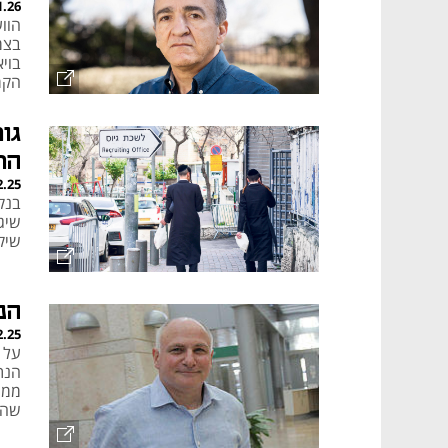
1.26
הוו
בצמ
בוי
הקר
גו
הר
2.25
בנק
שיג
שיקב
הנ
2.25
על 
ממש
שהד
הדס