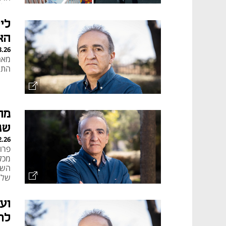
כול
לי
הא
3.26
מאח
התר
מה
שנ
2.26
פרו
מכל
השר
של 
וע
לר