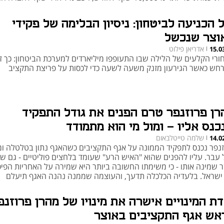
ה
ל הכניעה לביטחון: ניסיון הבלימה של פקידי
וצר שנכשל
אדריאן פילוט
15.0
|
ורי הקלעים של הלילה שבו התעופפו מיליארדים למערכת הביטחון: כך ז
חש כאשר הגירעון מזנק משעה לשעה כדי לכסות על פריצת התקציב
רן פרוזנפר טרם הפנים את גודל התפקיד
כנס אליו - ומול מי הוא מתמודד
שלמה טייטלבאום
14.0
|
זנפר נכנס לתפקיד הממונה על אגף התקציבים כשהאגף נתון בטלטלה ו
 עבר. עליו להפנים שהוא "האיש הרע" שעומד בלחצים פוליטיים - גם ש
 שמינה אותו - כי משימתו החשובה ביותר היא שמירה על האחריות הפי
ישראל. בלעדיה הכלכלה תדעך, והעוצמה שממנה נהנה האגף תיעלם
דת המינויים אישרה את מינויו של מהרן פרוזנפ
אש אגף התקציבים באוצר