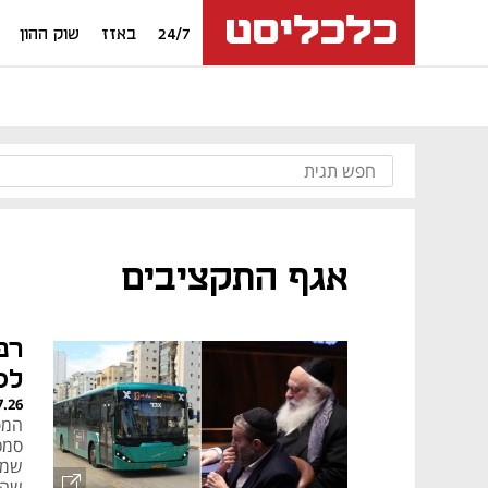
24/7
באזז
שוק ההון
אגף התקציבים
רפ
לס
7.26
המפ
סמכ
שמקד
שהר