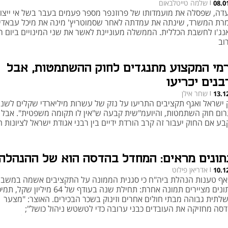
שלמה טייטלבאום
08.0
|
עדה, שפסלה את מועמדותו של פרוזנפר מספר פעמים בעבר בשל אי ייצוג
רת המשרד, שינתה את עמדתה לאחר שסמוטריץ' מינה את מיכל עבאדי
אנג'ו לחשבת הכללית. הממשלה מעוניינת לאשר את שני המינויים ביום ר
וב
רמי המקצוע מתנגדים לחוק ההשתמטות, אבל
בנים יכריעו
שחר אילן
13.1
|
 ישראל ואגף תקציבים התריעו על נזק של עשרות מיליארדי שקלים לשנ
רום חוק השתמטות, והיועמ"שית קבעה ש"אין לו תקומה משפטית". אבל 
ע אם החוק יעבור זה קרב הורדת ידיים בין רבני אגודת ישראל לציונות 
תונים מראים: המחדל בהדסה הוא של ההנהלה
אדריאן פילוט
10.1
|
אף טענות הנהלת ביה"ח כי סגנית הממונה על התקציבים אשמה במשבר
הנתונים מציירים תמונה אחרת: תחילת שנה בעודף של 64 מיליון שק
לתית גבוהה מבתי חולים אחרים וזינוק בשכר הבכירים. האוצר: "מצער
סה מחזיקה את העובדים כבני ערובה כדי לטשטש ניהול כושל";
ה: בדו"חות האוצר והבריאות הדסה הוא אחד מבתי החולים היעילים ביות