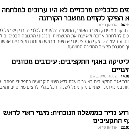
פים כלכליים מרכזיים לא היו ערוכים למלחמה
א הפיקו לקחים ממשבר הקורונה
אדריאן פילוט
04.1
|
 מבקר המדינה, משרד האוצר, המועצה הלאומית לכלכלה ובנק ישראל לא 
כים למלחמה ארוכה ולא יצרו את התשתיות ומנגנוני התגובה הבסיסיים 
ום. עוד עולה כי אגף התקציבים לא מיפה מראש מקורות תקציביים אפשרי
ך מסגרת תקציב המדינה המוצעת
ליטיקה באגף התקציבים: עיכובים מכוונים
נויים
שלמה טייטלבאום
14.0
|
לת אגף התקציבים באוצר פועלת ללא מינויים קבועים בתפקידי מפתח: 
ות במינוי זמני, שתיים מהן מעל לשנה. הכל בגלל לחצים פוליטיים ומאבק
רוע נדיר בממשלה הנוכחית: מינוי ראוי לראש
ף התקציבים
אדריאן פילוט
22.0
|