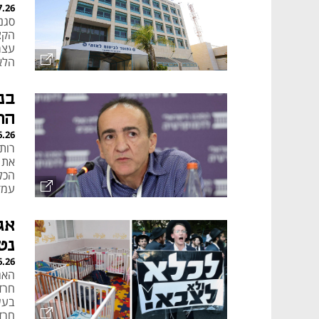
7.26
סגנ
הקצ
עצמ
הלאו
בנ
הת
6.26
רות
את 
הכל
עמד
אג
נט
6.26
האג
חרד
בעש