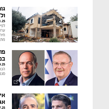
גו
ול
1.25
לפי
ערו
חיר
מתו
פו
במי
9.25
הנה
סגני
אי
אג
7.25