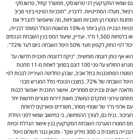
גם שמאי המקרקעין דני טרשנסקי, ממשרד קמיל, טרשנסקי 
רפאל, מעלה הסתייגויות. לדבריו, "תוכניות הפינוי-בינוי סביב 
תחנות המטרו הן תוכניות משביחות, מה שיאפשר להגדיל את 
זכויות הבנייה בהן ביותר מ-10% מהשטח הכולל המותר לבנייה, 
או בלפחות 1,500 מ"ר. ועדיין, שיעור המס בגין השבחת הנכסים 
יכול לפי החוק לקפוץ מעד 50% היטל השבחה כיום לעד 72%".
הוא אף נותן דוגמה מוחשית: "ניקח לדוגמה תוכנית חדשה על 
מגרש החולש על-פני 100 דונם בסמוך לאחת מ-11 תחנות 
המטרו המתוכננות בתל אביב, שבהן החליטה העירייה לגבות לפי 
היטל השבחה של 72%. במצבו הנוכחי כולל המגרש מבני 
מלאכה ישנים ובניינים מסחריים. אישור התכנית יאפשר לבנות 
מתחם עירוני מתקדם המשלב מאות דירות מגורים חדשות יחד 
עם אלפי מ"ר של שטחי מסחר, משרדים ופארקים לרווחת 
הציבור. נניח גם, לצורך ההמחשה, כי בחישוב שמאי לפני החלת 
מס המטרו הוערכה השבחת המקרקעין בגין אישור הגדלת זכויות 
הבנייה בתוכנית ב-300 מיליון שקל - ומכאן נגזר תשלום היטל 