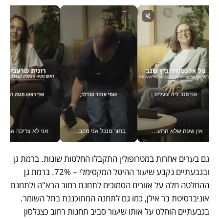
אין שעה שלא התעסקתי במשבר - טל אלכסנדרוביץ’ שגב מנהלת משברים תקשורתיים מכל מקום עם ה- Galaxy Z Fold8 Ultra שלה_v
בתור מנכל אני מקבל מאות החלטות ביום, וה- Galaxy Z Fold8 Ultra עוזר לי לחתוך אותן מהר יותר_v
אני לא צריכה את המשרד:
גם בערים אחרות במטרופולין התקבלו החלטות שונות. ברמת גן 
ובגבעתיים נקבע שיעור ההיטל המקסימלי – 72%. ברמת גן 
ההחלטה חלה על אזורים הסמוכים לתחנת רחוב הרא"ה ולתחנת 
אוניברסיטת בר אילן, כמו גם לתחנה המתוכננת בתל השומר. 
בגבעתיים הוחלט על אותו שיעור סביב תחנות רחוב כצנלסון 