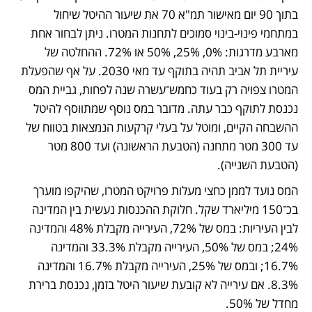
בתוך 90 יום מאישור תמ"א 70 את שיעור ההיטל שיחול 
במתחמי פינוי-בינוי סמוכים לתחנות המטרו. ניתן לבחור אחת 
מארבע מדרגות: 0%, 25%, 50% או 72%. ההחלטה של 
עיריית תל אביב תהיה בתוקף עד מאי 2030. על אף שהפעלת 
המטרו צפויה רק בעוד כחמש־עשרה שנה לפחות, גביית המס 
נכנסת לתוקף כבר עתה. מדובר במס נוסף שמתווסף להיטל 
ההשבחה הקיים, ומוטל על בעלי קרקעות הנמצאות בטווח של 
עד 300 מטר מתחנה (הטבעת הראשונה) ועד 800 מטר 
(הטבעת השנייה).
המס נועד לממן כחצי מעלות פרויקט המטרו, שהיקפו מוערך 
בכ־150 מיליארד שקל. חלוקת ההכנסות נעשית בין המדינה 
לבין העיריות: במס של 72%, העירייה מקבלת 48% והמדינה 
24%; במס של 50%, העירייה מקבלת 33.3% והמדינה 
16.7%; ובמס של 25%, העירייה מקבלת 16.7% והמדינה 
8.3%. אם עירייה לא קובעת שיעור היטל בזמן, נכנסת ברירת 
מחדל של 50%.