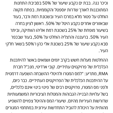
וכיכר נגה. בבת ים נקבע שיעור של 50% בסביבת התחנות 
המתוכננות לאורך שדרות יוספטל והקוממיות. בפתח תקווה 
הוחלט על פטור מלא במרכז העיר ובשכונת רמת ורבר, בעוד 
שבאזורים אחרים נקבע היטל של 50%. ראשון לציון בחרה 
בשיעור מופחת של 25% בשכונת רמת אליהו הוותיקה, וביתר 
העיר 50%. ברעננה והרצליה הוחלט על 50%, בעוד שבכפר 
סבא נקבע שיעור של 25% בשכונת אלי כהן ו־50% בשאר חלקי 
העיר.
ההחלטות מעלות חשש בקרב יזמים ושמאים באשר להיתכנות 
הכלכלית של פרויקטים עתידיים. קובי ארדיטי, מנכ"ל חברת 
RMA, מתריע: "למס המטרו ולהיטלי ההשבחה השפעה דרמטית 
על ההיתכנות הכלכלית של הפרויקטים העתידיים. כבר כיום, 
ולפני מס המטרו, פרויקטים רבים של פינוי בינוי אינם כלכליים, 
בשל עלויות הבנייה הגבוהות והמטלות הציבוריות המשמעותיות 
שדורשות העיריות מהיזם. שיעורי המס וההיטל צפויים להשפיע 
מהותית על היכולת להוביל התחדשות עירונית במתחמי המגורים 