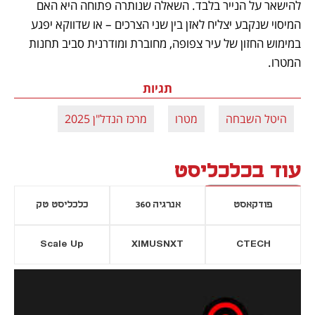
להישאר על הנייר בלבד. השאלה שנותרה פתוחה היא האם 
המיסוי שנקבע יצליח לאזן בין שני הצרכים – או שדווקא יפגע 
במימוש החזון של עיר צפופה, מחוברת ומודרנית סביב תחנות 
המטרו.
תגיות
היטל השבחה
מטרו
מרכז הנדל"ן 2025
עוד בכלכליסט
פודקאסט
אנרגיה 360
כלכליסט טק
Scale Up
XIMUSNXT
CTECH
יסייה חדשה
נפתח בכרטיסייה חדשה