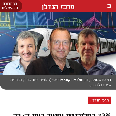
המהדורה
מרכז הנדלן
הדיגיטלית
דני טרשנסקי , רון חולדאי וקובי ארדיטי
(צילומים: סיוון שחור, ויקימדיה,
אפרת בלוססקי)
מרכז הנדל"ן
72% בפלורנטין ופטור ביפו ד': כך