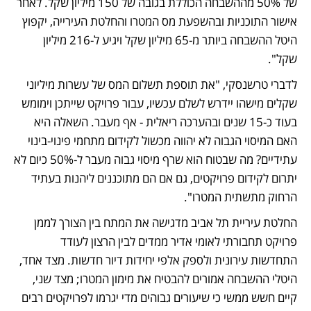
של 50% מההשבחה הכוללת בגובה של 150 מיליון שקל. לאחר 
אישור התוכניות ובהשפעת מס המטרו והחלטת העירייה, יקפוץ 
היטל ההשבחה ביותר מ-65 מיליון שקל ויגיע ל-216 מיליון 
שקל".
לדברי טרשנסקי, "את תוספת תשלום המס של עשרות מיליוני 
שקלים מישהו יידרש לשלם עכשיו, עבור פרויקט שייתכן וימומש 
בעוד כ-15 שנים ובהערכה ריאלית - אף מעבר. השאלה היא 
האם המיסוי הגבוה לא יהווה מכשול לקידום מתחמי פינוי-בינוי 
עתידיים? מה שבטוח הוא שרף מיסוי גבוה מעבר ל-50% כיום לא 
יתרום לקידום פרויקטים, גם אם הם מתוכננים ליהנות בעתיד 
הרחוק מתשתית המטרו".
החלטת עיריית תל אביב מדגישה את המתח בין הצורך לממן 
פרויקט תחבורתי לאומי אדיר ממדים לבין הרצון לעודד 
התחדשות עירונית ולספק אלפי יחידות דיור חדשות. מצד אחד, 
היטלי ההשבחה אמורים להבטיח את מימון המטרו; מצד שני, 
קיים חשש ממשי כי שיעורים גבוהים מדי יגרמו לפרויקטים רבים 