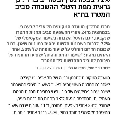
נראית מפת היטלי ההשבחה סביב
המטרו בת"א
מרכז הנדל"ן: הוועדה המקומית תל אביב קבעה כי
בכמחצית מ־24 אזורי ההשפעה סביב תחנות המטרו
שנקבעו, ייגבה היטל השבחה בשיעור המקסימלי של
72%, לרבות בשכונות חלשות יחסית כמו נווה שאנן. ברוב
שכונות הדרום הוחלט על שיעור מופחת של 50%. אחד
היזמים מזהיר: "שיעורי המס וההיטל ישפיעו מהותית על
היכולת להוביל התחדשות ליד המטרו"
דרור ניר קסטל, מרכז הנדל"ן
|
13:40, 16.09.25
הוועדה המקומית לתכנון ובנייה של תל אביב-יפו קיבלה 
לאחרונה החלטה משמעותית באשר לשיעורי היטלי ההשבחה 
שייגבו עבור פרויקטים של פינוי-בינוי בסביבת תחנות המטרו 
העתידיות. ההחלטה נוגעת ל־18 תחנות מתוכננות בעיר, 
שחולקו ל־24 אזורי השפעה. מתוכם, ב־11 אזורים ייגבה שיעור 
ההיטל המקסימלי המותר בחוק, 72%, ב־11 אזורים נוספים 