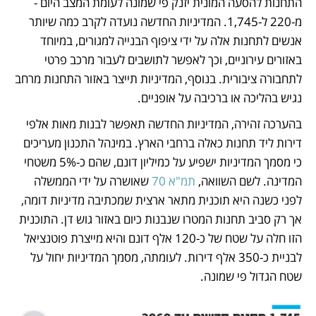
התחנות להסעה המונית יזנק פי שמונה לעומת המצב היום - 
מ-220 ל-1,745. המדיניות החדשה נועדה לקרב כמה שיותר 
אנשים לתחנות אלה על ידי ציפוף הבנייה למגורים, במיוחד 
באזורים עירוניים, וכך לאפשר לתושבים לעבור מרכב פרטי 
לתחבורה ציבורית. בנוסף, המדיניות תייצר באזור התחנות מרחב 
נגיש בהליכה או ברכיבה על אופניים.  
בהערכה זהירה, המדיניות החדשה תאפשר לבנות מאות אלפי 
דירות ליד תחנות כאלה ברחבי הארץ. במינהל התכנון מעריכים 
כי מסמך המדיניות ישפיע על כמיליון דונם, שהם כ-5% משטחי 
המדינה. לשם השוואה, 
תמ"א 70
 שאושרה על ידי הממשלה 
לפני כשנה היא תוכנית מתאר ארצית שמכתיבה מדיניות דומה, 
אך רק סביב תחנות המטרו שנבנות כיום באזור גוש דן. התוכנית 
הזו חלה על שטח של כ-120 אלף דונם והיא מייצרת פוטנציאל 
לבניית כ-350 אלף דירות. לעומתה, מסמך המדיניות יחול על 
שטח הגדול פי שמונה.