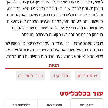
למשל, באזור כפרי או בשולי העיר יהיה ציפוף עדין אם בכלל, אך 
תינתן תשומת לב לקישוריות - היכולת להחליף אמצעי תחבורה, 
וכן לחניוני אופניים וכלים משלימים נוספים שיהפכו את התחנות 
לנגישות יותר. לעומת זאת, במרכזי הערים המטרה היא להעצים 
את זכויות הבנייה כדי לאפשר לכמה שיותר תושבים להתגורר 
במרחק הליכה מהתחנות, ממקומות העבודה והמסחר. 
מנכ"ל מינהל התכנון, רפי אלמליח, אמר לכלכליסט כי "בסופו של 
דבר, המטרה היא לשפר את איכות החיים של הציבור ולמצות את 
מלוא הפוטנציאל של ההשקעה הלאומית בתשתיות התחבורה".
תגיות
מינהל התכנון
רכבת קלה
משרד התחבורה
עוד בכלכליסט
פודקאסט
אנרגיה 360
כלכליסט טק