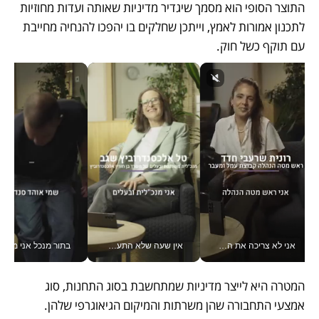
התוצר הסופי הוא מסמך שיגדיר מדיניות שאותה ועדות מחוזיות 
לתכנון אמורות לאמץ, וייתכן שחלקים בו יהפכו להנחיה מחייבת 
עם תוקף כשל חוק. 
אני לא צריכה את המשרד: רונית שרעבי-חדד מנהלת ארגון של 30000 עובדים מכל מקום_v
אין שעה שלא התעסקתי במשבר - טל אלכסנדרוביץ’ שגב מנהלת משברים תקשורתיים מכל מקום עם ה- Galaxy Z Fold8 Ultra שלה_v
בתור מנכל אני מקבל מאות הח
המטרה היא לייצר מדיניות שמתחשבת בסוג התחנות, סוג 
אמצעי התחבורה שהן משרתות והמיקום הגיאוגרפי שלהן. 