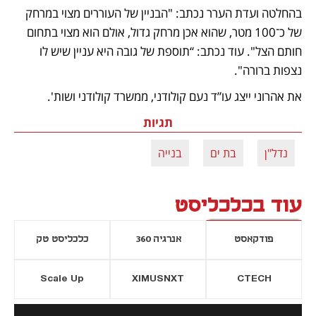
בהחלטה ועדת הערר נכתב: "הבניין של העוררים מצוי במרחק 
של כ־100 מטר, שהוא אכן מרחק גדול, אולם הוא מצוי בתחום 
חותם הצל". עוד נכתב: “תוספת של גובה היא עניין שיש לו 
נצפות ברורה".
את אהרוני ייצג עו”ד נעם קולודני, ממשרד קולודני ושות'.
תגיות
נדל"ן
בת ים
בנייה
עוד בכלכליסט
פודקאסט
אנרגיה 360
כלכליסט טק
Scale Up
XIMUSNXT
CTECH
יסייה חדשה
נפתח בכרטיסייה חדשה