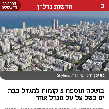
המהדורה
חדשות נדל''ן
הדיגיטלית
בת ים
| רחפן: גיא מדור, Skylens
בוטלה תוספת 5 קומות למגדל בבת
ים בשל צל על מגדל אחר