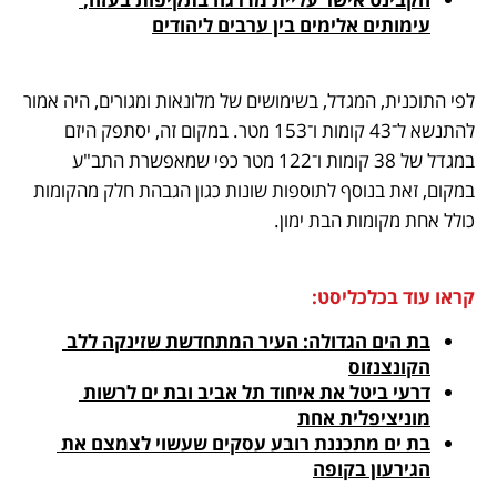
עימותים אלימים בין ערבים ליהודים
לפי התוכנית, המגדל, בשימושים של מלונאות ומגורים, היה אמור 
להתנשא ל־43 קומות ו־153 מטר. במקום זה, יסתפק היזם 
במגדל של 38 קומות ו־122 מטר כפי שמאפשרת התב"ע 
במקום, זאת בנוסף לתוספות שונות כגון הגבהת חלק מהקומות 
כולל אחת מקומות הבת ימון. 
קראו עוד בכלכליסט:
בת הים הגדולה: העיר המתחדשת שזינקה ללב 
הקונצנזוס
דרעי ביטל את איחוד תל אביב ובת ים לרשות 
מוניציפלית אחת
בת ים מתכננת רובע עסקים שעשוי לצמצם את 
הגירעון בקופה