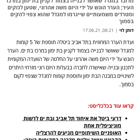
מדובר במגדל שאושר לבנייה בצמוד לקניון בת ימון במרכז
העיר; הערר הוגש על ידי היזם משה אהרוני, שטען לנזקים
ומטרדים משמעותיים שייגרמו למגדל שהוא צפוי להקים
בסמוך
דותן לוי
|
08:21, 17.06.21
ועדת הערר המחוזית בתל אביב ביטלה תוספת של 5 קומות 
נפתח בכרטיסייה חדשה
נפתח בכרטיסייה חדשה
נפתח בכרטיסייה חדשה
נפתח בכרטיסייה חדשה
נפתח בכרטיסייה חדשה
נפתח בכרטיסייה חדשה
למגדל שאושר לבנייה בצמוד לקניון בת ימון במרכז בת ים. הערר 
הוגש על ידי היזם משה אהרוני על החלטה של הוועדה המקומית 
לתכנון ובנייה שאישרה לחברה בבעלות היזם רוני מזרחי היתרים 
לשינויים במבנה הבת ימון ותוספת קומות למגדל שצפוי לקום 
בסמוך. 
קראו עוד בכלכליסט:
דרעי ביטל את איחוד תל אביב ובת ים לרשות 
מוניציפלית אחת
האופניים השיתופיים מגיעים להרצליה
הקבינט אישר עליית מדרגה בתקיפות בעזה; 