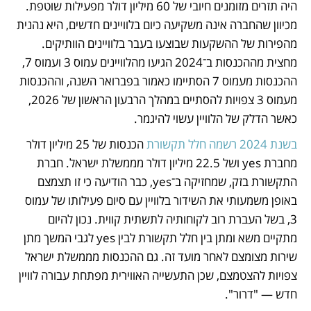
היה תזרים מזומנים חיובי של 60 מיליון דולר מפעילות שוטפת. 
מכיוון שהחברה אינה משקיעה כיום בלוויינים חדשים, היא נהנית 
מהפירות של ההשקעות שבוצעו בעבר בלוויינים הוותיקים. 
מחצית מההכנסות ב־2024 הגיעו מהלוויינים עמוס 3 ועמוס 7, 
ההכנסות מעמוס 7 הסתיימו כאמור בפברואר השנה, וההכנסות 
מעמוס 3 צפויות להסתיים במהלך הרבעון הראשון של 2026, 
כאשר הדלק של הלוויין עשוי להיגמר. 
בשנת 2024 רשמה חלל תקשורת
 הכנסות של 25 מיליון דולר 
מחברת yes ושל 22.5 מיליון דולר מממשלת ישראל. חברת 
התקשורת בזק, שמחזיקה ב־yes, כבר הודיעה כי זו תצמצם 
באופן משמעותי את השידור בלוויין עם סיום פעילותו של עמוס 
3, בשל העברת רוב לקוחותיה לתשתית קווית. נכון להיום 
מתקיים משא ומתן בין חלל תקשורת לבין yes לגבי המשך מתן 
שירות מצומצם לאחר מועד זה. גם ההכנסות מממשלת ישראל 
צפויות להצטמצם, שכן התעשייה האווירית מפתחת עבורה לוויין 
חדש — "דרור". 