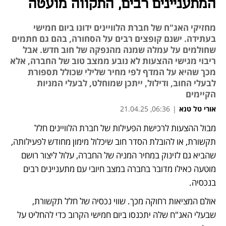
המתעניינים רבים, התקווה מועטה
מחזיקי האג"ח של חברת הלוויינים ידונו ביום חמישי
בעתידה. ישנם קופצים רבים על הסחורה, בהם גם חתמים
שחולמים על עמלה שמנה מהנפקה של חוב חדש. אבל
ריבוי מגישי ההצעות לא נובע ממצב טוב של החברה, אלא
מכך שהיא על המדף לפי מחיר שלילי שכולל תספורת
לבעלי החוב, ודילול, ייתכן שמוחלט, לבעלי המניות
הקיימים
אורי טל טנא
|
06:36, 21.04.25
מאמר קניות
מבול ההצעות לרכישת הפעילות של חברת הלוויינים חלל 
נפתח בכרטיסייה חדשה
נפתח בכרטיסייה חדשה
נפתח בכרטיסייה חדשה
נפתח בכרטיסייה חדשה
נפתח בכרטיסייה חדשה
נפתח בכרטיסייה חדשה
נפתח בכרטיסייה חדשה
תקשורת, או להובלת הסדר חוב שיכלול מימון מחודש לפעילותה, 
שהביא גם לזינוק במחיר המניה של החברה, עלול ליצור רושם 
מוטעה כאילו מדובר בחברה במצב חיובי עם מתעניינים רבים 
בנכסיה. 
אולם המציאות רחוקה מכך. שווי נכסיה של חלל תקשורת, 
שבעלי האג"ח שלה יתכנסו ביום חמישי הקרוב כדי להחליט על 