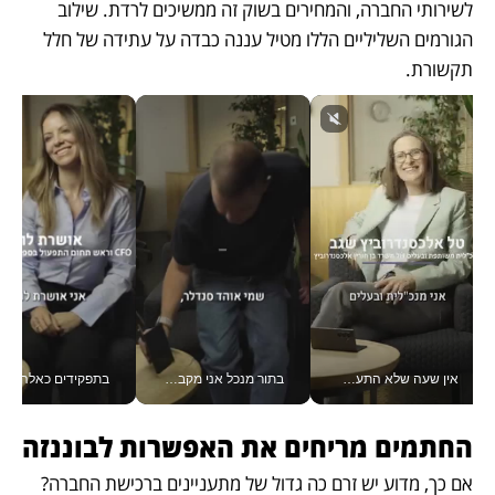
לשירותי החברה, והמחירים בשוק זה ממשיכים לרדת. שילוב 
הגורמים השליליים הללו מטיל עננה כבדה על עתידה של חלל 
תקשורת.
אין שעה שלא התעסקתי במשבר - טל אלכסנדרוביץ’ שגב מנהלת משברים תקשורתיים מכל מקום עם ה- Galaxy Z Fold8 Ultra שלה_v
בתור מנכל אני מקבל מאות החלטות ביום, וה- Galaxy Z Fold8 Ultra עוזר לי לחתוך אותן מהר יותר_v
בתפקידים כאלה אי אפשר לח
החתמים מריחים את האפשרות לבוננזה
אם כך, מדוע יש זרם כה גדול של מתעניינים ברכישת החברה? 