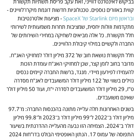
בביקוש לאינטרנט לווייני, זאת עקב פריסת תשתיות תקשורת 
קווית באזורים נוספים. טכנולוגיות חדשות דוגמת מיקרו־לוויינים -
ובראשן מיזם Starlink של SpaceX
 - מציעות אלטרנטיבות 
מתקדמות וזולות יחסית, שמציבות תחרות משמעותית לשירותי 
חלל תקשורת. כל אלה מביאים לשחיקה במחירי השירותים של 
החברה ולקשיים במילוי קיבולת הלוויינים.
חלל תקשורת נושאת חוב של 372 מיליון דולר למחזיקי האג"ח. 
מדובר בחוב לזמן קצר, שכן למחזיקי האג"ח עומדת הזכות 
להעמידו לפירעון מיידי. מנגד, ברשות החברה קיימים נכסים 
נזילים בשווי של 122 מיליון דולר המשועבדים לאג"ח מסדרה 
ט"ז, 29 מיליון דולר המשועבדים לסדרה י"ח, ועוד 50 מיליון דולר 
שאינם משועבדים.
בשנים האחרונות חלה עלייה מתונה בהכנסות החברה: מ־97.7 
מיליון דולר ב־2022 ל־99 מיליון דולר ב־2023 ול־99.8 מיליון 
דולר ב־2024. הצמיחה הזו נבעה מהעלייה ההדרגתית בשיעור 
התפוסה של עמוס 17. הנתון האופטימי הבולט בדו"חות 2024 