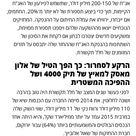
אג"ח של 200-150 מיליון דולר, שתשמש לפירעון של האג"ח 
הקיימות, תוך כדי ביצוע תספורת של לא יותר מ־20%. החתמים, 
אם ייבחרו, ירוויחו את עמלת החיתום על ההנפקה. המחזיקים 
הנוכחיים ייצאו מההשקעה שלהם ויספגו תספורת מסוימת, 
ומשקיעים חדשים יצטרכו לבחון אם לקחת את הסיכון של 
השתתפות בהנפקת האג"ח שההחזר שלה יתבסס על תזרים 
המזומנים של חלל תקשורת. 
הרקע לסחרור: כך הפך הטיל של אלון 
מאסק למאיץ של תיק 4000 ושל 
ההפיכה המשטרית
 לפני כעשר שנים המצב של חלל תקשורת היה טוב בהרבה 
ושונה לחלוטין. את 2014 סיימה החברה עם הכנסות שיא של 
110 מיליון דולר ורווח נקי של 11 מיליון דולר, שווי השוק שלה 
במרבית 2015 עמד על יותר ממיליארד שקל, והיא היתה אחד 
הנכסים הבולטים והמשמעותיים ביותר (64%) עבור יורוקום, 
חברת ההחזקות של שאול אלוביץ'. 