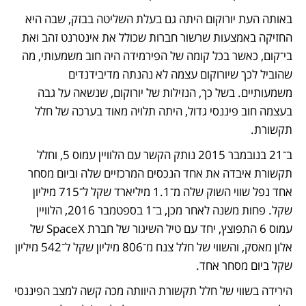
באותה העת יורוקום היתה גם בעלת השליטה בבזק, שבה היא 
החזיקה באמצעות שרשור חברות שכולל את אינטרנט זהב ואת 
בי־קום, כאשר בכל קומה של הפירמידה היה חוב משמעותי, מה 
שהוביל לכך שיורוקום עצמה לא נהנתה מדיבידנדים 
משמעותיים. בשל כך, הנזילות של יורוקום, שנשאה על גבה 
בעצמה חוב פיננסי גדול, היתה תלויה מאוד בערכה של חלל 
תקשורת.
ב־21 בנובמבר 2015 נותק הקשר עם הלוויין עמוס 5, וחלל 
תקשורת איבדה את אחד הנכסים המרכזיים שלה וביום מסחר 
אחד נפל שווי השוק שלה מ־1.1 מיליארד שקל ל־715 מיליון 
שקל. פחות משנה לאחר מכן, ב־1 בספטמבר 2016, הלוויין 
עמוס 6 התפוצץ, יחד עם טיל השיגור של חברת SpaceX של 
אלון מאסק, והשווי של חלל צנח מ־806 מיליון שקל ל־542 מיליון 
שקל ביום מסחר אחד. 
הירידה בשווי של חלל תקשורת היוותה מכה קשה למצב הפיננסי 