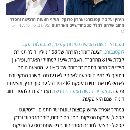
מימין יעקב לוקסנבורג ואהרון פרנקל. תוקף הצעות הרכישה והסדר 
החוב שלהם לחלל פג בחודשיים האחרונים
(
צילומים: סיון פרג', אוראל 
כהן
)
בפברואר השנה הגישה לפידות קפיטל, שבבעלות יעקב 
לוקסנבורג
, הצעה דומה: הזרמה של 168 מיליון דולר תמורת 
קבלת 81% מהחברה, העברת 19% למחזיקי האג"ח, ופירעון 
מיידי של החוב בתספורת דומה של כ־20%. ההצעה היתה 
בתוקף לשבועיים ופקעה לאחר שלא נענתה. משרד התקשורת 
לא השלים את בחינת עסקת 4iG ופרנקל עד סוף מרץ, והצעתם 
פקעה. 
באפריל הוגשה הצעה מחודש
ת מצד לפידות להסדר חוב 
דומה, שגם היא פקעה.
במהלך אפריל שלוש קבוצות שונות של חתמים - דיסקונט 
קפיטל, איפקס הנפקות והפניקס חיתום, לידר הנפקות וברק 
קפיטל - הציעו לחברה הסדר חוב חדש שמתבסס על הנפקת 