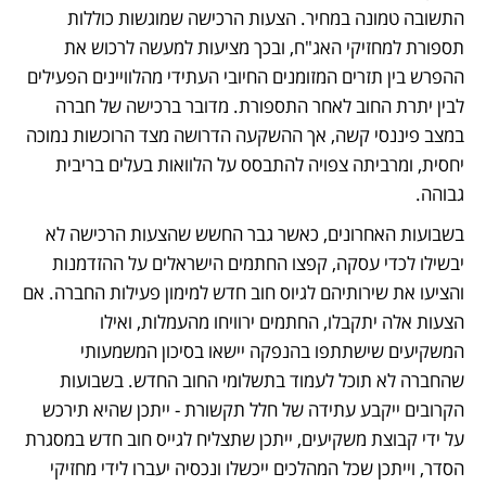
התשובה טמונה במחיר. הצעות הרכישה שמוגשות כוללות 
תספורת למחזיקי האג"ח, ובכך מציעות למעשה לרכוש את 
ההפרש בין תזרים המזומנים החיובי העתידי מהלוויינים הפעילים 
לבין יתרת החוב לאחר התספורת. מדובר ברכישה של חברה 
במצב פיננסי קשה, אך ההשקעה הדרושה מצד הרוכשות נמוכה 
יחסית, ומרביתה צפויה להתבסס על הלוואות בעלים בריבית 
גבוהה. 
בשבועות האחרונים, כאשר גבר החשש שהצעות הרכישה לא 
יבשילו לכדי עסקה, קפצו החתמים הישראלים על ההזדמנות 
והציעו את שירותיהם לגיוס חוב חדש למימון פעילות החברה. אם 
הצעות אלה יתקבלו, החתמים ירוויחו מהעמלות, ואילו 
המשקיעים שישתתפו בהנפקה יישאו בסיכון המשמעותי 
שהחברה לא תוכל לעמוד בתשלומי החוב החדש. בשבועות 
הקרובים ייקבע עתידה של חלל תקשורת - ייתכן שהיא תירכש 
על ידי קבוצת משקיעים, ייתכן שתצליח לגייס חוב חדש במסגרת 
הסדר, וייתכן שכל המהלכים ייכשלו ונכסיה יעברו לידי מחזיקי 