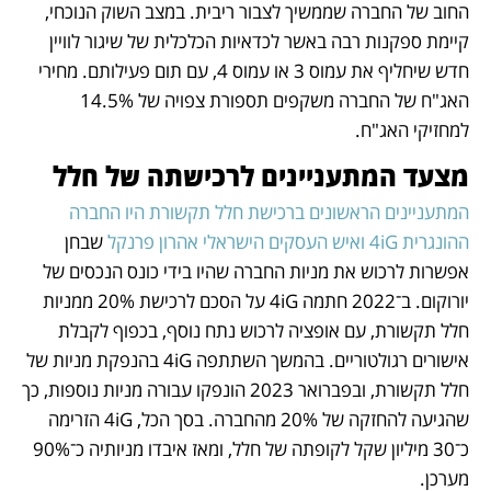
החוב של החברה שממשיך לצבור ריבית. במצב השוק הנוכחי, 
קיימת ספקנות רבה באשר לכדאיות הכלכלית של שיגור לוויין 
חדש שיחליף את עמוס 3 או עמוס 4, עם תום פעילותם. מחירי 
האג"ח של החברה משקפים תספורת צפויה של 14.5% 
למחזיקי האג"ח.
מצעד המתעניינים לרכישתה של חלל
המתעניינים הראשונים ברכישת חלל תקשורת היו החברה 
ההונגרית 4iG ואיש העסקים הישראלי אהרון פרנקל
 שבחן 
אפשרות לרכוש את מניות החברה שהיו בידי כונס הנכסים של 
יורוקום. ב־2022 חתמה 4iG על הסכם לרכישת 20% ממניות 
חלל תקשורת, עם אופציה לרכוש נתח נוסף, בכפוף לקבלת 
אישורים רגולטוריים. בהמשך השתתפה 4iG בהנפקת מניות של 
חלל תקשורת, ובפברואר 2023 הונפקו עבורה מניות נוספות, כך 
שהגיעה להחזקה של 20% מהחברה. בסך הכל, 4iG הזרימה 
כ־30 מיליון שקל לקופתה של חלל, ומאז איבדו מניותיה כ־90% 
מערכן.