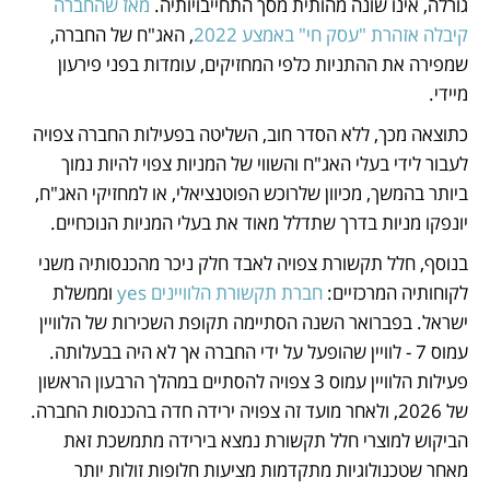
גורלה, אינו שונה מהותית מסך התחייבויותיה. 
מאז שהחברה 
קיבלה אזהרת "עסק חי" באמצע 2022
, האג"ח של החברה, 
שמפירה את ההתניות כלפי המחזיקים, עומדות בפני פירעון 
מיידי. 
כתוצאה מכך, ללא הסדר חוב, השליטה בפעילות החברה צפויה 
לעבור לידי בעלי האג"ח והשווי של המניות צפוי להיות נמוך 
ביותר בהמשך, מכיוון שלרוכש הפוטנציאלי, או למחזיקי האג"ח, 
יונפקו מניות בדרך שתדלל מאוד את בעלי המניות הנוכחיים.
בנוסף, חלל תקשורת צפויה לאבד חלק ניכר מהכנסותיה משני 
לקוחותיה המרכזיים: 
חברת תקשורת הלוויינים yes
 וממשלת 
ישראל. בפברואר השנה הסתיימה תקופת השכירות של הלוויין 
עמוס 7 - לוויין שהופעל על ידי החברה אך לא היה בבעלותה. 
פעילות הלוויין עמוס 3 צפויה להסתיים במהלך הרבעון הראשון 
של 2026, ולאחר מועד זה צפויה ירידה חדה בהכנסות החברה. 
הביקוש למוצרי חלל תקשורת נמצא בירידה מתמשכת זאת 
מאחר שטכנולוגיות מתקדמות מציעות חלופות זולות יותר 