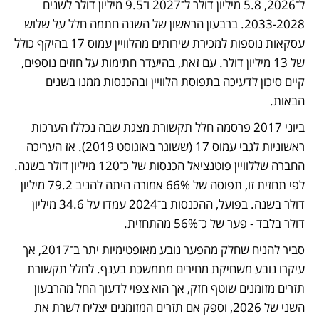
ל־2026, 5.8 מיליון דולר ל־2027 ו־9.5 מיליון דולר לשנים 
2033-2028. ברבעון הראשון של השנה חתמה חלל על שלוש 
עסקאות נוספות למכירת שירותים מהלוויין עמוס 17 בהיקף כולל 
של 13 מיליון דולר. עם זאת, בהיעדר חתימות על חוזים נוספים, 
קיים סיכון לדעיכה בתפוסת הלוויין ובהכנסות ממנו בשנים 
הבאות.
ביוני 2017 פרסמה חלל תקשורת מצגת שבה נכללו הערכות 
ראשוניות לגבי עמוס 17 (ששוגר באוגוסט 2019). אז העריכה 
החברה שללוויין פוטנציאל הכנסות של כ־120 מיליון דולר בשנה. 
לפי תחזית זו, תפוסה של 66% אמורה היתה להניב 79.2 מיליון 
דולר בשנה. בפועל, ההכנסות ב־2024 עמדו על 34.6 מיליון 
דולר בלבד - פער של כ־56% מהתחזית. 
סביר להניח שחלק מהפער נובע מאופטימיות יתר ב־2017, אך 
עיקרו נובע משחיקת מחירים מתמשכת בענף. לחלל תקשורת 
תזרים מזומנים שוטף חזק, אך הוא צפוי לדעוך החל מהרבעון 
השני של 2026, וספק אם תזרים המזומנים יצליח לשרת את 