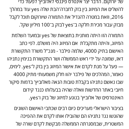
של יורוקום. הדבר יצר אינטרס פיננסי לאלוביץ' לפעול כדי 
להשלים את המיזוג בין בזק לחברה־הבת שלה yes עוד במהלך 
2016, וזאת במטרה להגדיל את התמורה שיורוקום תוכל לקבל 
מבזק עבור מכירת חלקה ב־yes לבזק ב־100 מיליון שקל. 
התמורה הזו היתה מותנית בתוצאות של yes ובמועד השלמת 
המיזוג, והיתה מתקבלת  אם המיזוג היה מושלם. לפי כתב 
האישום בתיק 4000, שלמה פילבר - מנכ"ל משרד התקשורת 
דאז, שמונה על ידי ראש הממשלה ושר התקשורת בנימין נתניהו 
— פעל על מנת לקדם את אישור המיזוג בין בזק ל־yes. לימים, 
כאמור, המהלכים של פילבר יהוו חלק משמעותי מתיק 4000 
שבו נאשם נתניהו בקבלת טובות הנאה מאלוביץ' בדמות סיקור 
חיובי באתר החדשות וואלה שהיה בבעלותו כנגד קידום 
האינטרסים של אלוביץ' בנוגע למיזוג של בזק ו־yes.
בציבור הישראלי מעריכים כיום רבים שכתבי האישום השונים 
שהוגשו נגד נתניהו הם שהובילו אותו לקדם את ההפיכה 
המשטרית, שבמסגרתה הממשלה מבקשת לקדם שורה של 