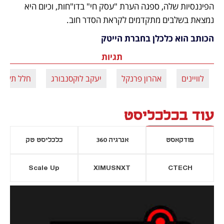
הפיננסיות שלה, ספגה הערת "עסק חי" בדו"חות, וכיום היא 
נמצאת בשלבים מתקדמים לקראת הסדר חוב.
הכותב הוא כלכלן בחברת הייטק
תגיות
לוויינים
אהרון פרנקל
יעקב לוקסנבורג
חלל תקשו
עוד בכלכליסט
פודקאסט
אנרגיה 360
כלכליסט טק
Scale Up
XIMUSNXT
CTECH
יסייה חדשה
נפתח בכרטיסייה חדשה