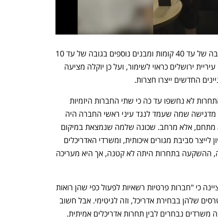
ההצעה של יוקלה כוללת שני מגדלים בגובה של עד 40 קומות ומבנים נוספים בגובה של עד 10 
קומות. מרקם המבנים הקיימים הוגדר ע"י עיריית ירושלים כראוי לשימור, ועל כן יוקלה מציעה 
נים החדשים ייצרו חצרות.  
צ'רבינסקי לא מסתירה את זה שתוצאות התחרות לא נחשפו עד כה כי שתי החברות היזמיות 
התכוונו למנף אותה לצרכי יחסי ציבור, אך מדגישה שמה שעמד לנגד עיני ראשי החברה היה 
קודם כל הרצון לקדם תכנון איכותי: "זה לא מתחם, אלא מרחב. שכונה שלמה שנמצאת במיקום 
מרכזי. מתחנו פה את הגבולות שלנו בניסיון לייצר סביבת מגורים איכותית, ומשרדי האדריכלים 
קיבלו את האתגר בידיים פתוחות". לדבריה, ההשקעה בתחרות היתה לא קטנה, אך היא מעריכה 
אורנה אנג'ל, יו"ר התאחדות האדריכלים, ציינה כי "חברות פרטיות רשאיות לפעול כפי שהן רואות 
לנכון וליזום מהלכים שמשרתים את האינטרסים שלהן בבחירת אדריכל, וזה לגיטימי. אבל חשוב 
להבחין בין מהלך פרטי שבו פונים לארבעה משרדים נבחרים לבין תחרות אדריכלים אמיתית. 