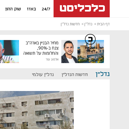
24/7
באזז
שוק ההון
דף הבית
נדל''ן
חדשות נדל''ן
מחיר הבניין בארה"ב
צנח ב-90%,
כלכליסט
דיגיטל
והחלומות על תשואה
גבוהה התנפצו
אלמוג עזר
נדל"ן
חדשות הנדל"ן
נדל"ן עולמי