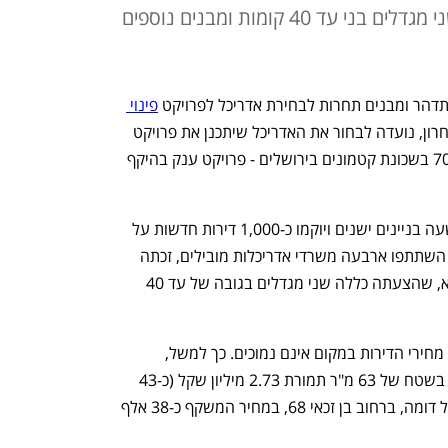
מיכל יוקלה, עם תוכנית הכוללת שני מגדלים בני עד 40 קומות ומבנים נוספים
דהר ומבנים תחרות לבחירת אדריכל לפרויקט 
פינוי 
. התחרות, שהתקיימה באוקטובר האחרון, נועדה לבחור את האדריכל שיתכנן את פרויקט 
ההתחדשות העירונית ברחוב בן זכאי 70-54 בשכונת קטמונים בירושלים - פרויקט ענק בהיקף 
במסגרת הפרויקט ייהרסו 318 דירות בתשעה בניינים ישנים ויוקמו כ-1,000 דירות חדשות על 
פני מתחם של כ-18 דונם. בתחרות, שבה השתתפו ארבעה משרדי אדריכלות מובילים, זכתה 
האדריכלית מיכל יוקלה ממשרד סטודיו מיא, שהצעתה כללה שני מגדלים בגובה של עד 40 
ע"פ אתר הנדל"ן המקוון מדלן, כבר עכשיו מחירי הדירות במקום אינם נמוכים. כך למשל, 
באוקטובר נמכרה ברחוב בן זכאי 60 דירה בשטח של 63 מ"ר תמורת 2.73 מיליון שקל (כ-43 
אלף שקל למ"ר). במרץ נמכרה דירה בגודל דומה, ברחוב בן זכאי 68, במחיר המשקף כ-38 אלף 