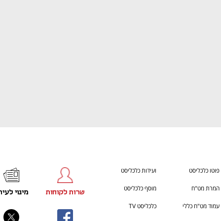
h – the gateway to Tech
You're NXT
פוטו כלכליסט
ועידות כלכליסט
המרת מט"ח
מוסף כלכליסט
שרות לקוחות
מינוי לעית
עמוד מט"ח כללי
כלכליסט TV