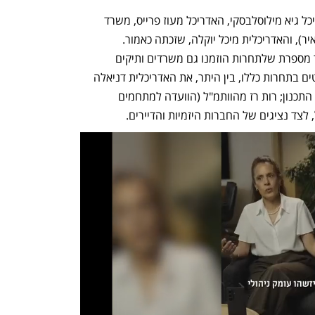
המשתתפים בתחרות המוזמנים היו האדריכל גיא מילוסלבסקי, האדריכל מעוז פרייס, משרד 
YOMA (האדריכלים מיכל מאיר ונתנאל מאיר), והאדריכלית מיכל יוקלה, שזכתה כאמור. 
האדריכלית ענת צ'רבינסקי מחברת תדהר מספרת שלתחרות הוזמנו גם משרדים ותיקים 
ומוכרים, שרובם לא רצו להשתתף. השופטים בתחרות כללו, בין היתר, את האדריכלית דניאלה 
פוסק, לשעבר מתכננת מחוז ת"א במינהל התכנון; רות רז מהוותמ"ל (הוועדה למתחמים 
לצד נציגים של החברות היזמיות והדיירים. 