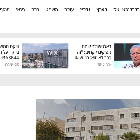
כלכליסט-טק
בארץ
נדל"ן
עולם
משפט
רכב
פנאי
מוסף
באלטשולר שחם
וויקס ממש
מפיקים לקחים: "זה
ביוקר על ר
כבר לא 'וואן מן' שואו
44
של גילעד"
אלמוג עזר
סופי שולמן
מיליון דולר