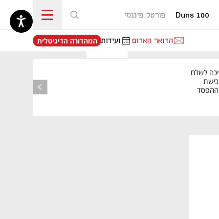
Duns 100
פורטל פיננסי
נפתח בכרטיסייה חדשה
הדואר האדום
ועידות
המהדורה הדיגיטלית
יכה לשלם
כישת
BASE: ההפסד
הרבעוני זינק ל-76