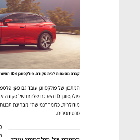
CTech – the
הבית של ההייטק הישראלי
קצרה מהאחות לבית סקודה. פולקסווגן ID4 החשמלית 
סנטימטרים. 