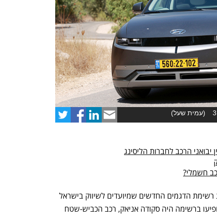
(
עמית שעל
)
נפתח בכרטיסייה חדשה
נפתח בכרטיסייה חדשה
יבואני הרכב לחברות הליסינג
כב חשמלי?
בשבוע שעבר פרסם משרד התחבורה את רשימת הדגמים החדשים שמיועדים לשיווק בישראל 
בקרוב. אחד הדגמים היותר מעניינים שהופיעו ברשימה היה סקודה אניאק, רכב הכביש-שטח 