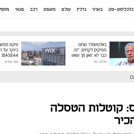
כלכליסט-טק
בארץ
נדל"ן
עולם
משפט
רכב
פנאי
מוסף
באלטשולר שחם
וויקס ממש
מפיקים לקחים: "זה
ביוקר על ר
כבר לא 'וואן מן' שואו
44
של גילעד"
אלמוג עזר
סופי שולמן
מיליון דולר
D
: קוטלות הטסלה
כיר