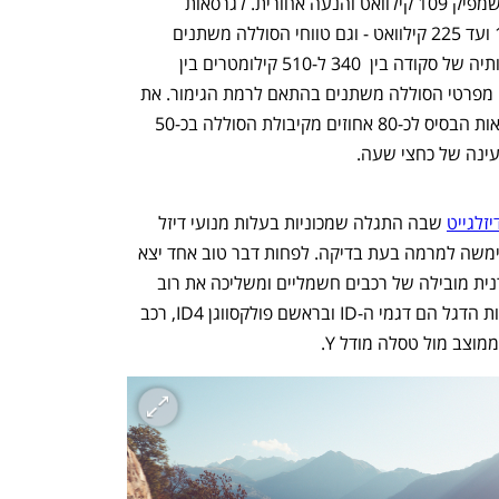
לגרסאות הבסיסיות של האניאק יש מנוע שמפיק 109 קילוואט והנעה אחורית. לגרסאות 
הבכירות יותר יש מנועים שמפיקים מ-132 ועד 225 קילוואט - וגם טווחי הסוללה משתנים 
בהתאם: האניאק מסוגל לנסוע לפי הצהרותיה של סקודה בין  340 ל-510 קילומטרים בין 
טעינות - ויש גם גרסת RS ספורטיבית. גם מפרטי הסוללה משתנים בהתאם לרמת הגימור. את 
האניאק ניתן לטעון בטעינה מהירה בגרסאות הבסיס לכ-80 אחוזים מקיבולת הסוללה בכ-50 
עינה של כחצי שעה.
זלגייט
 שבה התגלה שמכוניות בעלות מנועי דיזל 
זיהמו יותר מהמותר באמצעות תוכנה ששימשה למרמה בעת בדיקה. לפחות דבר טוב אחד יצא 
מהפרשה: פולקסווגן החליטה להפוך ליצרנית מובילה של רכבים חשמליים ומשליכה את רוב 
נפתח בכרטיסייה חדשה
נפתח בכרטיסייה חדשה
יהבה על התחום. לעת עתה לפחות, ספינות הדגל הם דגמי ה-ID ובראשם פולקסווגן ID4, רכב 
צב מול טסלה מודל Y. 