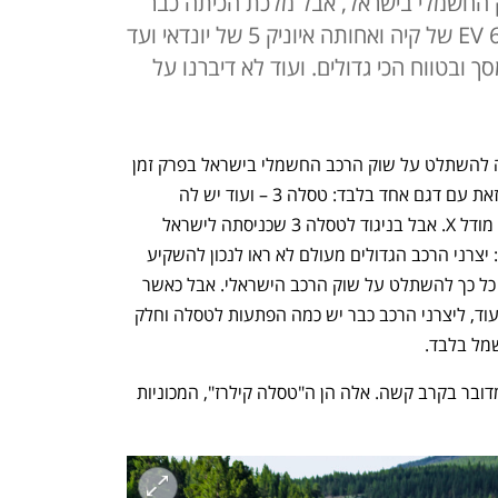
שוק החשמלי בישראל, אבל מלכת הכיתה כבר
לא לבד והטוענות לכתר רבות. מ-EV 6 של קיה ואחותה איוניק 5 של יונדאי ועד
ך ובטווח הכי גדולים. ועוד לא דיברנו על
על עובדה אחת אין עוררין: טסלה הצליחה להשתלט על שוק הרכב החשמלי בישראל בפרק זמן 
קצר יחסית. היצרנית האמריקאית עשתה זאת עם דגם אחד בלבד: טסלה 3 – ועוד יש לה 
, מודל S וגם מודל X. אבל בניגוד לטסלה 3 שכניסתה לישראל 
הייתה קלילה, הפעם שדה הקרב השתנה: יצרני הרכב הגדולים מעולם לא ראו לנכון להשקיע 
במכוניות משפחתיות ולכן לטסלה היה קל כל כך להשתלט על שוק הרכב הישראלי. אבל כאשר 
מדובר ברכבי כביש-שטח, מכוניות יוקרה ועוד, ליצרני הרכב כבר יש כמה הפתעות לטסלה וחלק 
מל בלבד. 
, הפעם מדובר בקרב קשה. אלה הן ה"טסלה קילרז", המכוניות 