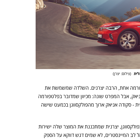
ענף במתח גבוה
מדברים כלכלה, עסקים ומה שב
(
צילום: יצרן
)
המתכון של פולקסווגן עובד גם כאן: פלטפורמה אחת, הרבה יצרנים. השלדה שמשמשת את 
פולקסווגן ID היא גם שלדתו של סקודה אניאק, אבל המפרט שונה: מכיוון שמדובר בפלטפורמה 
מודולרית, כלומר "גמישה" מבחינת תכנותית - סקודה אניאק ארוך מהפולקסווגן בכמעט שישה 
בפולקסווגן, יצרנית שמתכננת את המוצר שלה ישירות 
אל לב המיינסטרים, לא שמים דגש דווקא על הספק 