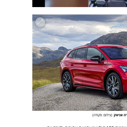
ה אניאק
(
צילום: סקודה
)