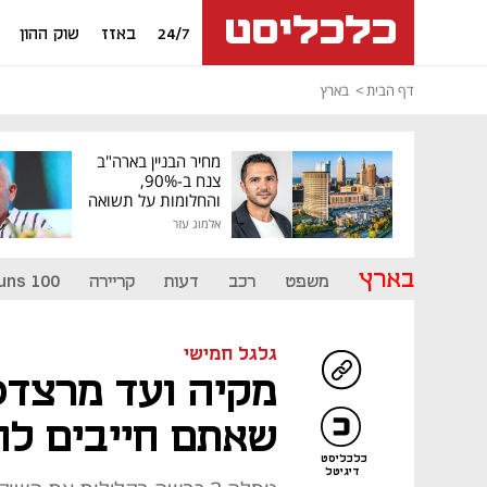
24/7
באזז
שוק ההון
דף הבית
בארץ
מחיר הבניין בארה"ב
צנח ב-90%,
והחלומות על תשואה
גבוהה התנפצו
אלמוג עזר
בארץ
משפט
רכב
דעות
קריירה
uns 100
גלגל חמישי
מקיה ועד מרצדס
שאתם חייבים לה
כלכליסט
דיגיטל