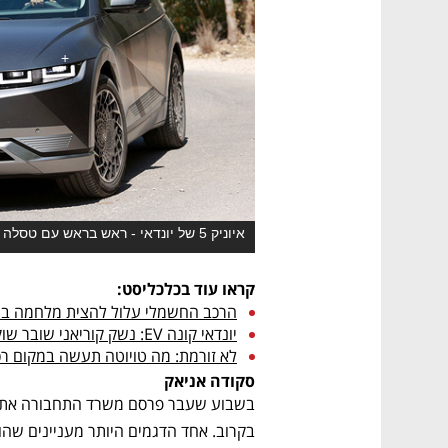
איוניק 5 של יונדאי - ראש בראש עם טסלה 3
קראו עוד בכלכליסט:
הרכב החשמלי עלול להצית מלחמה בין 
יונדאי קונה EV: נשק קוריאני שובר שוק
לא זורמת: מה טויוטה תעשה במקום ר
סקודה אניאק