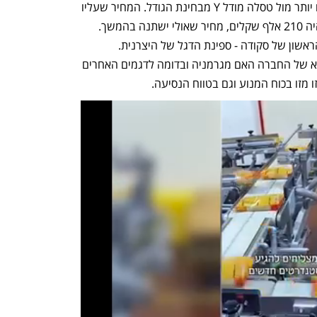
הקטן של סקודה. האניאק ממוצב פחות או יותר מול טסלה מודל Y מבחינת הגודל. המחיר שעליו 
הצהירה צ'מפיון מוטורס יבואנית סקודה היה 210 אלף שקלים, מחיר שאולי ישתנה בהמשך. 
האניאק הוא רכב הכביש-שטח החשמלי הראשון של סקודה - ספינת הדגל של היצרנית. 
הפלטפורמה, כנהוג בקבוצת פולקסווגן היא של החברה האם מגרמניה ובדומה לדגמים האחרים 
 מזו בכוח המנוע וגם בטווח הנסיעה. 