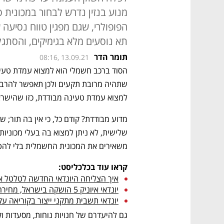
מנוע בנזין נדרש לבחור במכונית ס
הפופולרי, שגם מפגין טווח נסיעה 
תא נוסעים מלא בגימיקים, והסתגל
תומר הדר
08:16, 13.09.21
למצוא עמדת טעינה מבודדת, כזו שהישראל
משאירים את המכונית החשמלית בלי להטע
קראו עוד בכלכליסט:
איך הצליחה היונדאי החדשה לטלטל א
יונדאי איוניק 5 הושקה בישראל, מחירה: בין 190 ל-239 אלף שקל
יונדאי תשבית מתקני ייצור בקוריאה 