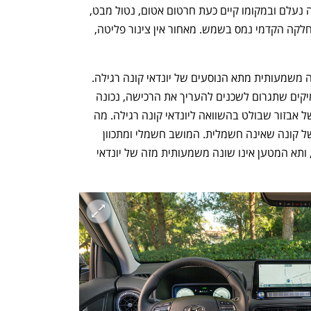
דגם קיים. אז הגריל הקדמי של יונדאי קונה נעלם ובמקומו קיים כעת חרטום אטום, נטול מבט, 
אפילו די מכוער, כמו יונדאי קונה רגילה שחלקה הקדמי נמס בשמש. מאחור אין צינור פליטה, 
תא הנוסעים של יונדאי קונה EV אינו שונה משמעותית מתא הנוסעים של יונדאי קונה רגילה. 
למי שמחפש מכונית חשמלית מלאה בגימיקים שתגרום לשכנים להעריך את הרכישה, נכונה 
אכזבה. אין כאן מסך מגע ענק, ואין שפע של אבזור שבולט בהשוואה ליונדאי קונה רגילה. מה 
שכן יש הוא אבזור תכליתי בהשוואה לזה של קונה שאינה חשמלית. המושב חשמלי ומתכוון 
בגובה, המרחב הפנימי מקבל ציון "סביר", ותא המטען אינו שונה משמעותית מזה של יונדאי 