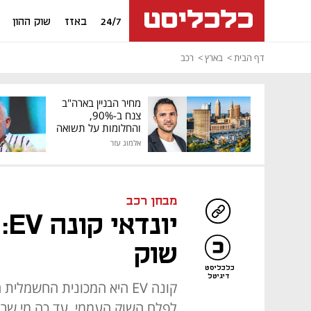
24/7
באזז
שוק ההון
דף הבית
בארץ
רכב
מחיר הבניין בארה"ב
צנח ב-90%,
והחלומות על תשואה
גבוהה התנפצו
אלמוג עזר
מבחן רכב
יו
שוק
כלכליסט
דיגיטל
קונה EV היא המכונית החשמ
לפלח השוק העממי. עד כה מי שר