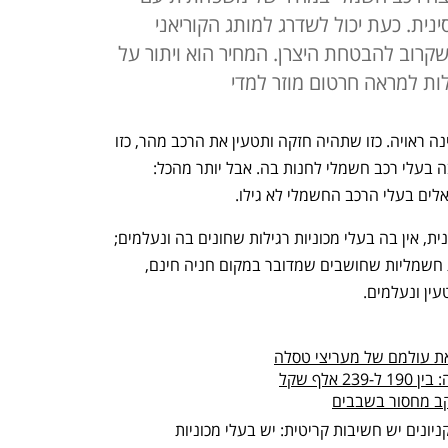
ינית. כעת יכול לשדרג למותג הקוריאני
שקרוב להבטחת היצרן. המחיר הוא ויתור על
ות למראה חרטום מוזר למדי
הסוד ברכב חשמלי הוא למצוא עמדת טעינה ראויה. כזו שתהיה חזקה ותטעין את הרכב מהר, כזו 
שתהיה מרובת תקעים ולכן תאפשר להרבה בעלי רכב חשמלי לחנות בה. אבל יותר מהכל: 
ים בעלי הרכב החשמלי לא גילו. 
מדוע מבודדת? קודם כל, כי אין בה תור; שנית, אין בה בעלי מכוניות רגילות שחונים בה ונעלמים; 
שלישית, לא ניתן למצוא בה בעלי מכוניות חשמליות שחושבים שמדובר במקום חניה חינם, 
ין ונעלמים. 
ת עולמם של מעריצי טסלה
עקב מחסור בשבבים
גם להיעדרם של חנויות נוחות, מסעדות וקניונים יש חשיבות קריטית: יש בעלי מכוניות 