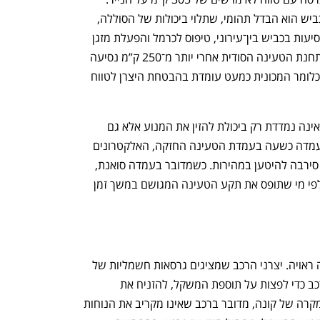
בדרך כלל ההבדל בין על הנייר ובין על הכביש הוא הבדל תהומי, שתלוי ביכולות של הסוללה, 
וכאן יונדאי מפתיעה. ביום קיץ חם שכלל נסיעות בכביש בין־עירוני, טיפוס לכרמל והפעלת מזגן 
בלתי פוסקת, קונה החשמלית הגיעה אל תחנת הטעינה הסודית אחרי יותר מ־250 ק”מ נסיעה 
כשביכולתה לנסוע עוד כמה עשרות ק”מ, כלומר המכונית כמעט עומדת בהבטחת היצרן לטווח 
אבל יש גם בעיה. סוללה של רכב חשמלי אינה נמדדת רק ביכולת להזין את המנוע אלא גם 
ביכולת להתמלא. יונדאי קונה החשמלית עמדה כשעה בעמדת הטעינה החזקה, האלקטרונים 
זלגו מהשקע אל התקע, וקונה החשמלית סירבה להיטען במהירות. כשמדובר בעמדה סואנת, 
בעלי רכב חשמלי אחרים לא יגלו הבנה כלפי מי שתופס את תקע הטעינה המגושם במשך זמן 
מבחינת איכות נסיעה, ביונדאי עשו עבודה ראויה. יצרני הרכב שמציגים גרסאות חשמליות של 
מכוניות עממיות ממהרים להקשיח את הרכב כדי לפצות על תוספת המשקל, להזניח את 
הבלמים ופשוט לוותר על יכולת ההיגוי. במקרה של קונה, מדובר ברכב שאינו מקריב את הנוחות 