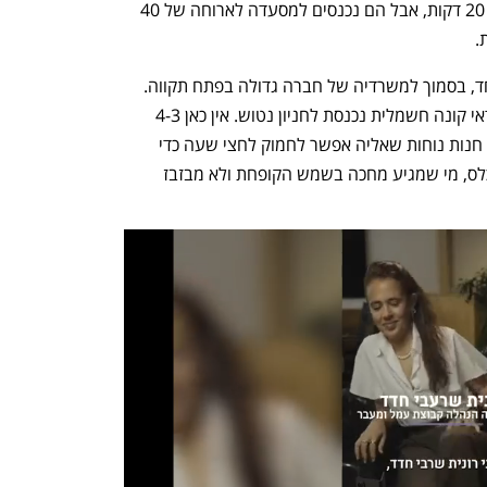
חשמליות שהמכונית שלהם נטענת בתוך 20 דקות, אבל הם נכנסים למסעדה לארוחה של 40 
. 
לנו יש עמדת טעינה חשאית, חזקה במיוחד, בסמוך למשרדיה של חברה גדולה בפתח תקווה. 
שיחה קצרה לשומר, השער מתרומם, יונדאי קונה חשמלית נכנסת לחניון נטוש. אין כאן 4-3 
בעלי טסלות שמשווים אפליקציות, אין כאן חנות נוחות שאליה אפשר לחמוק לחצי שעה כדי 
לנטוש את המכונית. עמדת טעינה של תכלס, מי שמגיע מחכה בשמש הקופחת ולא מבזבז 