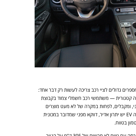
נפתח בכרטיסייה חדשה
נפתח בכרטיסייה חדשה
בסופו של דבר, יונדאי שמיועדת להגיע במספרים גדולים לציי רכב צריכה לעשות רק דבר אחד: 
לנסוע היטב באופן חסכוני. כאן קיימת בעיה קטגורית — משתמשי רכב חשמלי צמוד בקבוצת 
המחיר הזאת מגיעים בציפייה למוצר בינוני, ומקבלים, לפחות במקרה של לא מעט מוצרים 
סיניים, מוצר בינוני מינוס. כאן ליונדאי קונה EV יש יתרון אדיר, דווקא מפני שמדובר במכונית 
ון בטווח. 
התכוננו לשלב הבא בצמיחה שלכם!
You're NXT
יונדאי קונה החשמלית מגיעה לישראל בגרסה עם טווח לא מרשים של 305 ק”מ על הנייר. 