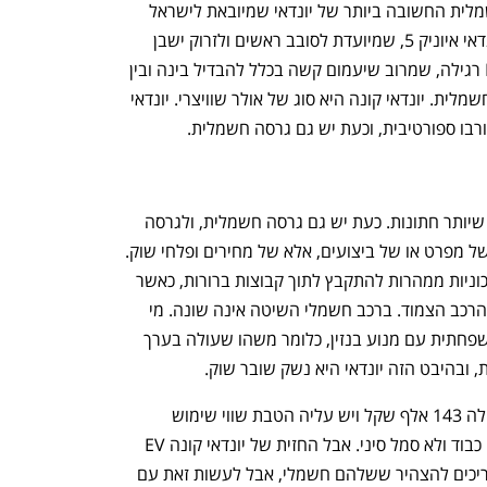
יונדאי קונה EV היא כנראה המכונית החשמלית החשובה ביותר של יונדאי שמיובאת לישראל 
לפלח השוק העממי. לא להתבלבל עם יונדאי איוניק 5, שמיועדת לסובב ראשים ולזרוק ישבן 
בסיבובים; לא לבלבל עם יונדאי איוניק EV רגילה, שמרוב שיעמום קשה בכלל להבדיל בינה ובין 
יונדאי איוניק היברידית; אלא יונדאי קונה חשמלית. יונדאי קונה היא סוג של אולר שוויצרי. יונדאי 
רבו ספורטיבית, וכעת יש גם גרסה חשמלית. 
המטרה של יונדאי ברורה, לרקוד על כמה שיותר חתונות. כעת יש גם גרסה חשמלית, ולגרסה 
החשמלית יש תפקיד מכריע. זה לא עניין של מפרט או של ביצועים, אלא של מחירים ופלחי שוק. 
בשוק הרכב הישראלי אין מתנות חינם, ומכוניות ממהרות להתקבץ לתוך קבוצות ברורות, כאשר 
מי שנמצאים בתחתית הסולם הם מחזיקי הרכב הצמוד. ברכב חשמלי השיטה אינה שונה. מי 
שרוצה רכב חשמלי שיעלה כמו מכונית משפחתית עם מנוע בנזין, כלומר משהו שעולה בערך 
הסיניות עולות כ־140 אלף שקל, יונדאי עולה 143 אלף שקל ויש עליה הטבת שווי שימוש 
למחזיקי רכב צמוד. יש לה בחזית סמל עם כבוד ולא סמל סיני. אבל החזית של יונדאי קונה EV 
היא חזית שקשה לעכל. יש יצרני רכב שצריכים להצהיר ששלהם חשמלי, אבל לעשות זאת עם 