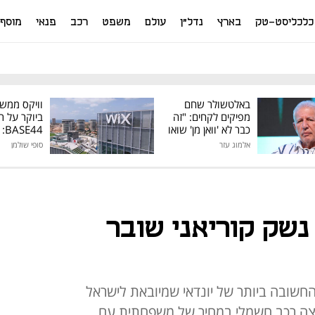
כלכליסט-טק
בארץ
נדל"ן
עולם
משפט
רכב
פנאי
מוסף
באלטשולר שחם
וויקס ממש
מפיקים לקחים: "זה
ביוקר על ר
כבר לא 'וואן מן' שואו
44
של גילעד"
אלמוג עזר
סופי שולמן
מיליון דולר
נדאי קונה EV: נשק קוריאני שובר
לית החשובה ביותר של יונדאי שמיובאת לישראל
צה רכב חשמלי במחיר של משפחתית עם