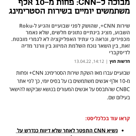
מבוכה ל-CNN: פחות מ-10 אלף
משתמשים יומיים בשירות הסטרימינג
שירות CNN+, שהושק לפני שבועיים והגיע ל-Roku
השבוע, מציג בינתיים נתונים חלשים, שלא נאמר
מכפירים, ונראה כי עתיד האפליקציה לא לגמרי מובטח.
זאת, בין השאר נוכח השלמת המיזוג בין וורנר מדיה
לדיסקברי
חדשות חוץ
|
14:12, 13.04.22
שבועיים עברו מאז השקת שירות הסטרימינג CNN+ ופחות 
נפתח בכרטיסייה חדשה
נפתח בכרטיסייה חדשה
נפתח בכרטיסייה חדשה
מ-10 אלף אנשים משתמשים בו על בסיס יומי, כך לפי אתר 
CNBC שהתבסס על אנשים המעורים בנושא שביקשו להישאר 
בעילום שם. 
קראו עוד בכלכליסט:
נשיא CNN התפטר לאחר שלא דיווח כנדרש על 