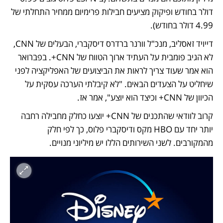
דולר בחודש ופיקוק מציעים חבילות פרימיום ממחיר התחלתי של 
4.99 דולר בחודש). 
דייויד זאסליב, מנכ"ל וורנר ברדרס דיסקברי, הבעלים של CNN, 
לא הגיב פומבית על העתיד ארוך הטווח של CNN+. בפברואר 
הוא אמר שעוד צריך לראות את הביצועים של האפליקציה לפני 
שיחליט על הצעדים הבאים. "לא קיבלתי הערכה עסקית על  
הכיוון של CNN+ וכיצד הוא יוצע", אמר אז. 
קרוב לוודאי שהתכנים של CNN+ יוצעו כחלק מחבילה רחבה 
יותר יחד עם HBO מקס ודיסקברי פלוס, כך לפי חלק 
מהמקורבים. לשני השירותים הללו יש מיליוני מנויים. 