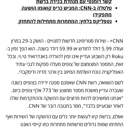
קשר רומנטי עם מנהלת בכירה ברשת
טלטלה ב-CNN: המגיש כריס קואומו הושעה 
מתפקידו
נטפליקס בלחץ: המתחרות מתחילות להתחזק 
CNN+ - שירות סטרימינג חדשות למנויים - הושק ב-29 במרץ 
ועולה 5.99 דולר לחודש או 59.99 דולר בשנה. הוא הפך זמין ב-
Roku רק השבוע ועדיין אינו זמין להורדה באנדרואיד טי.וי. ובכל 
זאת, המספר המצומצם של צופים מעלה ספקות לגבי עתיד 
האפליקציה נוכח השלמת המיזוג בין וורנר מדיה ודיסקברי. 
לשם השוואה, רשת CNN שאמנם ספגה ירידה בצופים בשנה 
שעברה עדיין מושכת מספר ממוצע של 773 אלף צופים ביום. 
"אנחנו ממשיכים להיות מרוצים עם ההשקה וההתקדמות שלה 
לאחר שבועיים בלבד", מסר בתגובה דובר של CNN. 
ואולם, ברשת קיוו לעשות יותר גלים עם ההשקה של השירות ואף 
החתימו שמות גדולים מרשתות מתחרות כמו קייסי האנט 