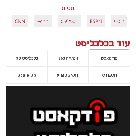
תגיות
דיסני
ESPN
נטפליקס
cnn+
CNN
עוד בכלכליסט
פודקאסט
אנרגיה 360
כלכליסט טק
Scale Up
XIMUSNXT
CTECH
יסייה חדשה
נפתח בכרטיסייה חדשה