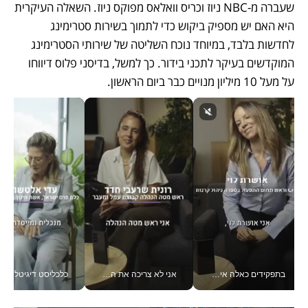
שעברה מ-NBC ניוז וכריס וואלאס מפוקס ניוז. השאלה העיקרית 
היא האם יש מספיק ביקוש כדי לתמוך בשירות סטרימינג 
לחדשות בלבד, במיוחד נוכח השליטה של שירותי הסטרימינג 
המוקדשים בעיקר לתכני בידור. כך למשל, בדיסני פלוס דיווחו 
על מעל 10 מיליון מנויים כבר ביום הראשון. 
בתפקידים כאלה אי אפשר לחכות: אושרת לוי מניעה השקעות ענק מהטלפון_v
אני לא צריכה את המשרד: רונית שרעבי-חדד מנהלת ארגון של 30000 עובדים מכל מקום_v
כלכליסט דיגיטל