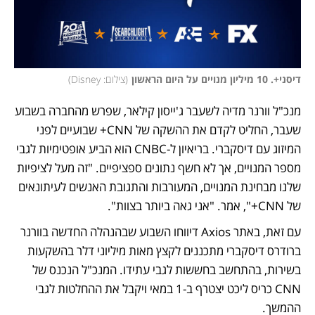
דיסני+. 10 מיליון מנויים על היום הראשון
(
צילום: Disney
)
מנכ"ל וורנר מדיה לשעבר ג'ייסון קילאר, שפרש מהחברה בשבוע 
שעבר, החליט לקדם את ההשקה של CNN+ שבועיים לפני 
המיזוג עם דיסקברי. בריאיון ל-CNBC הוא הביע אופטימיות לגבי 
מספר המנויים, אך לא חשף נתונים ספציפיים. "זה מעל לציפיות 
שלנו מבחינת המנויים, המעורבות והתגובת האנשים לעיתונאים 
של CNN+", אמר. "אני גאה ביותר בצוות". 
עם זאת, באתר Axios דיווחו השבוע שבהנהלה החדשה בוורנר 
ברודרס דיסקברי מתכננים לקצץ מאות מיליוני דלר בהשקעות 
בשירות, בהתחשב בחששות לגבי עתידו. המנכ"ל הנכנס של 
CNN כריס ליכט יצטרף ב-1 במאי ויקבל את ההחלטות לגבי 
ההמשך. 