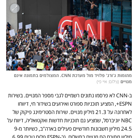
מהומות ג'ורג' פלויד מול מערכת CNN. המצולמים בתמונה אינם 
מנויים
(
צילום: איי פי
)
ב-CNN לא פרסמו נתונים רשמיים לגבי מספר המנויים. בשירות 
ESPN+, המציע תוכניות ספורט ואירועים בשידור חי, דיווחו 
לאחרונה על 21.3 מיליון מנויים. שירות הסטרימינג פיקוק של 
NBC יוניברסל, שמציע גם תוכניות חדשות ואקטואליה, דיווח על 
24.5 מיליון חשבונות חודשיים פעילים בארה"ב, כשיותר מ-9 
מיליון מתוכם הם מנויים בתשלום. (ב-ESPN פלוס גובים 6.99 