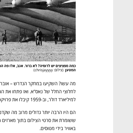
CTech – the
הבית של ההייטק הישראלי
המטען
(
צילום: chrisjayyyy
)
למיליארד דולר, וב-1959 קיבלו את פרויקט קורונה - לווייני הריגול הראשונים. 
באוויר בידי מטוסים.