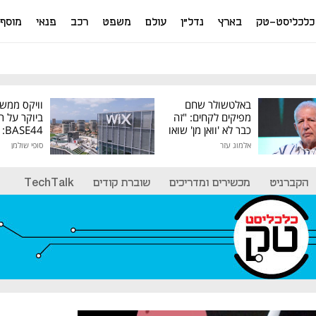
כלכליסט-טק
בארץ
נדל"ן
עולם
משפט
רכב
פנאי
מוסף
באלטשולר שחם
וויקס ממש
מפיקים לקחים: "זה
ביוקר על ר
כבר לא 'וואן מן' שואו
44
של גילעד"
אלמוג עזר
סופי שולמן
מיליון דולר
הקברניט
מכשירים ומדריכים
שוברת קודים
TechTalk