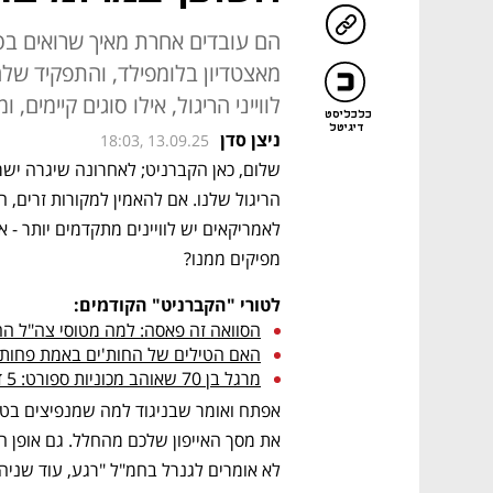
הם עובדים אחרת מאיך שרואים בס
מאצטדיון בלומפילד, והתפקיד שלה
לווייני הריגול, אילו סוגים קיימים
כלכליסט
דיגיטל
ניצן סדן
18:03, 13.09.25
מפיקים ממנו? 
לטורי "הקברניט" הקודמים:
הסוואה זה פאסה: למה מטוסי צה"ל ה
האם הטילים של החות'ים באמת פחות מ
מרגל בן 70 שאוהב מכוניות ספורט: 5 דברים שלא ידעתם על ה-U2