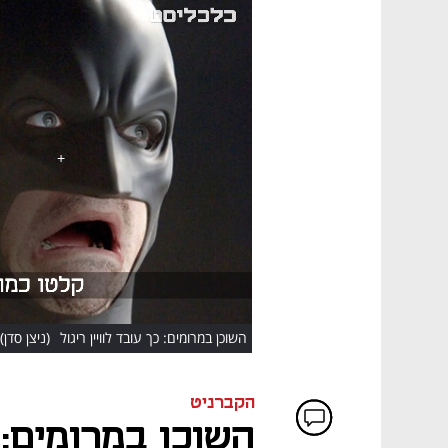
HD
השוכן במרומים: כך עובד לוויין ריגול
(ניצן סדן)
הקברניט
השוכן במרומים: כ