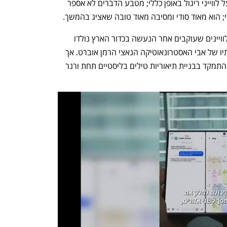
לפני שנמשיך, דעו שאנחנו מדברים פה על לווייני ריגול באופן כללי; מטבע הדברים לא אספר 
; הוא מאוד סודי ומסיבה מאוד טובה שאציג בהמשך. 
נתחיל כמו שאני אוהב, בקצת היסטוריה: לוויינים שעוקבים אחר הנעשה בכדור הארץ נולדו 
כקונספט מעשי בשנות העשרים, בעבודותיו של אבי האסטרונאוטיקה הנאצי הרמן אוברט. אך 
גם הוא עצמו לא ניסה לפתח לוויין ריגול, והתמקד בבניית תיאוריות טילים בליסטיים תחת ורנר 