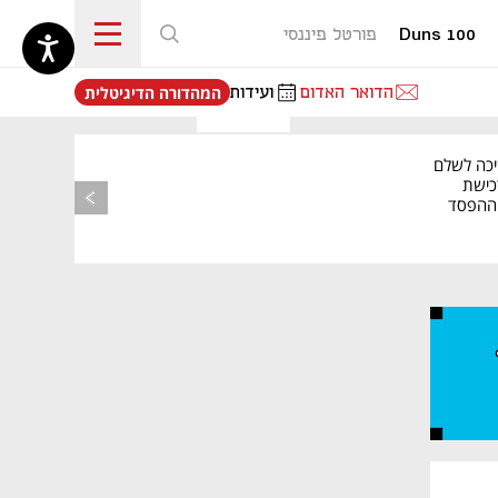
Duns 100
פורטל פיננסי
נפתח בכרטיסייה חדשה
הדואר האדום
ועידות
המהדורה הדיגיטלית
יכה לשלם
כישת
BASE: ההפסד
הרבעוני זינק ל-76