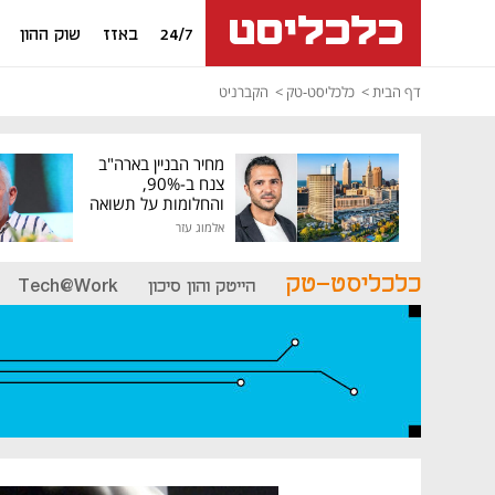
24/7
באזז
שוק ההון
דף הבית
כלכליסט-טק
הקברניט
מחיר הבניין בארה"ב
צנח ב-90%,
והחלומות על תשואה
גבוהה התנפצו
אלמוג עזר
כלכליסט-טק
הייטק והון סיכון
Tech@Work