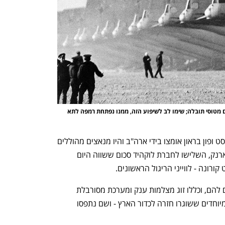
ענף במתח גבוה
מדברים כלכלה, עסקים ומה שב
כמה מפציצים יש לרוסיה? לא ברור. אגב, אלו פה הם מטוסי תובלה; שימו לב לשיפוע הזה, ממנו נפתחת רמפה לתא 
מה עשו? השקיעו במחקר הנדרש – אוברסט ופון בראון אומצו בידי ארה"ב והיו מנאצים מהוללים 
לחלוצי החלל של נאס"א. ואז פתחו את הארנק, השלישו לחברת לוקהיד סכום ששווה היום 
הם היו הרבה יותר גדולים מרוב מה שקדם להם, וכללו זוג מצלמות ענק ומערכת מסורבלת 
ששומרת את סרטי הצילום בתוך מארזים מיוחדים ששוגרו חזרה לכדור הארץ - ושם נתפסו 