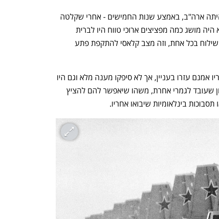
הראשונה שהחליטה לפתח לווייני ריגול היתה ארה"ב, באמצע שנות החמישים - אחרי שקלטה 
כמה היא עיוורת: לקציני המודיעין שלה לא היה מושג כמה מפציצים ארוכי טווח היו לברית 
המועצות, כמה בסיסי טילים וכמה עמדות שילוח בכל אחת, וזה מצב קלאסי להתקפת פתע 
מטוסי ביון כמו הקאנברה וה-U2 שבא אחריו אמנם עזרו בעניין, אך לא סיפקו מענה מלא וגם היו 
חשופים לאש אויב. האמריקאים רצו פיתרון שעובד לגמרי אחרת, משהו שיאפשר להם להציץ 
תסבוכות בינלאומיות שיבואו אחריו. 
נפתח בכרטיסייה חדשה
נפתח בכרטיסייה חדשה