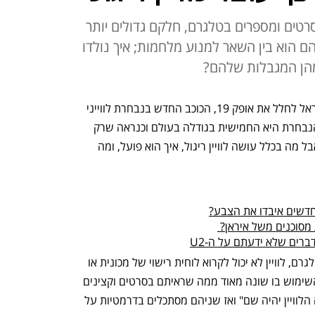
רטים ומספרים בטלגרם, חלקם גדולים יותר
ם הוא בין השאר למנוע מלחמות; איך נולדו
, ומהן המגבלות שלהם?
שלום, כאן הקברניט; לאחרונה שיגרה ישראל לחלל את אופק 19, הכוכב החדש בנבחרת לווייני 
הריגול שלנו. אם להאמין למקורות זרים, הנבחרת היא החמישית בגודלה בעולם וכנראה שרק 
לאמריקאים יש לוויינים מתקדמים יותר - אבל מה בכלל עושה לוויין ריגול, איך הוא פועל, ומה 
חדשים איבדו את הצבע?
סוכנים משל איראן? 
אפתח ואומר שבניגוד למה שמנפיצים בטלגרם, לוויין לא יכול לקרוא לוחית רישוי של מכונית או 
את מסך האייפון שלכם מהחלל. גם אופן השימוש בו שונה מאוד ממה שראיתם בסרטים וקצינים 
לא אומרים לגנרל בחמ"ל "רגע, עוד שניה הלוויין יהיה שם" ואז שניהם מסתכלים בדרמטיות על 