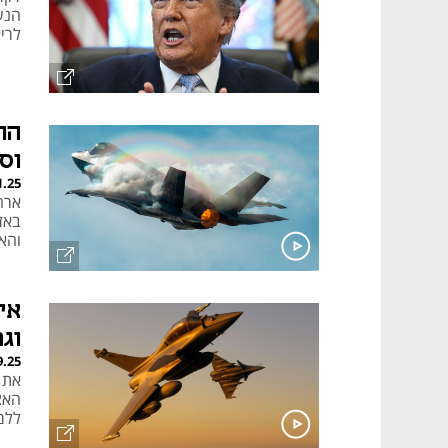
לרי
הח
וסע
1.25
ארה
באזו
והא
וגם 5
9.25
האצ
ללמ