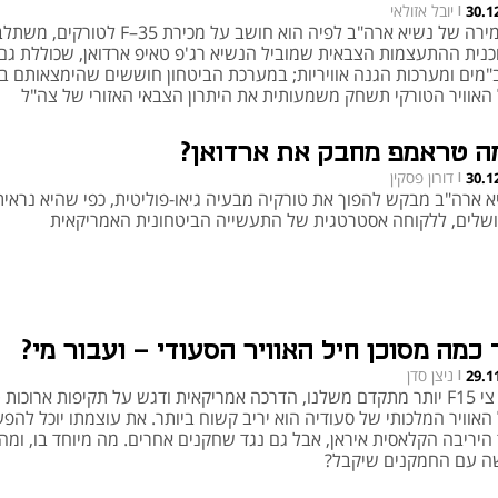
יובל אזולאי
30.1
|
האמירה של נשיא ארה"ב לפיה הוא חושב על מכירת F–35 לטורקים
כנית ההתעצמות הצבאית שמוביל הנשיא רג'פ טאיפ ארדואן, שכוללת גם
"מים ומערכות הגנה אוויריות; במערכת הביטחון חוששים שהימצאותם בי
 האוויר הטורקי תשחק משמעותית את היתרון הצבאי האזורי של צה"ל
ה טראמפ מחבק את ארדואן?
דורון פסקין
30.1
|
א ארה"ב מבקש להפוך את טורקיה מבעיה גיאו-פוליטית, כפי שהיא נראית
ושלים, ללקוחה אסטרטגית של התעשייה הביטחונית האמריקאית
 כמה מסוכן חיל האוויר הסעודי - ועבור מי?
ניצן סדן
29.1
|
עם צי F15 יותר מתקדם משלנו, הדרכה אמריקאית ודגש על תקיפות ארוכות 
האוויר המלכותי של סעודיה הוא יריב קשוח ביותר. את עוצמתו יוכל להפע
 היריבה הקלאסית איראן, אבל גם נגד שחקנים אחרים. מה מיוחד בו, ומה
ה עם החמקנים שיקבל?