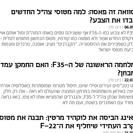
וואה זה פאסה: למה מטוסי צה"ל החדשים
בדו את הצבע?
ניצן סדן
06.0
|
ה-F35 לא צבוע כמו ה-F16 אף ששניהם טסים באותו המזה"ת ומול אותם או
קולס החדש אפור ולא מוסווה כמו קודמיו, מטוס הנחשון מחופש לטלית - 
דק כשמכירים את ההיסטוריה. "הקברניט" מציג: אופנה, טרנדים ומגמות
יעת מטוסי ישראל
המלחמה הראשונה של ה-F35: האם החמקן עמד
בחן?
ניצן סדן
22.0
|
ט כטב"מים זעירים וטילי שיוט, חיסול מטרות שמוסתרות באוכלוסיה אזרחי
פה באיראן והשתתפות במרתון הפצצה שהעולם לא ראה - אלו רק חלק
מהמשימות שנתן צה"ל ל-F35, והגנרלים שהמציאו אותו לא צפו. בואו נראה
ודד עם האתגרים בשטח, ועם מה לא
אינג הביסה את לוקהיד מרטין: תבנה את מטוס
ב העתידי שיחליף את ה־F-22
חדשות חוץ
21.0
|