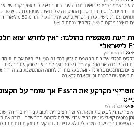
יא טראמפ הכריז כי בואינג תבנה את הדור הבא של מטוסי הקרב של ארה
רה מצוינת לחטיבת הביטחון המפסידה של בואינג שמסמלת גם שיפור ב
המתוחים עם הממשל. עלות הפרויקט עשויה להגיע ליותר מ-0
ואינג זינקה ב-5%, לוקהיד צנחה ב-6%
ות דעת משפטית בהולנד: "אין לחדש יצוא חלק
שראל"
חדשות חוץ
29.1
|
קליט הכללי של בית המשפט העליון במדינה הגיש לו היום את חוות הדע
תירה על כנה את הפסיקה מחודש פברואר לפיה אין לספק את החלפים
ויים במחסנים בהולנד - זאת בעקבות המלחמה המתמשכת בעזה והחש
 משמשים להפרת זכויות אדם לכאורה
סמוטריץ' מקרקע את ה־F35 אך שומר על תקצו
ייס
יובל אזולאי
04.0
|
אוצר שמדלל בשיטתיות את הקופה הציבורית לטובת בוחריו ביהודה ושומר
מן כספים קואליציוניים במיליארדי שקלים לתומכי הממשלה - בולם את הל
 הטייסות החדישות משיקולים לא ענייניים. וברקע מתחזקות רוחות המל