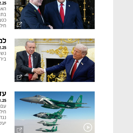
2.25
בתו
כטב
חיל
למ
2.25
נשי
ביר
עד
1.25
חיל 
נגד
יעש