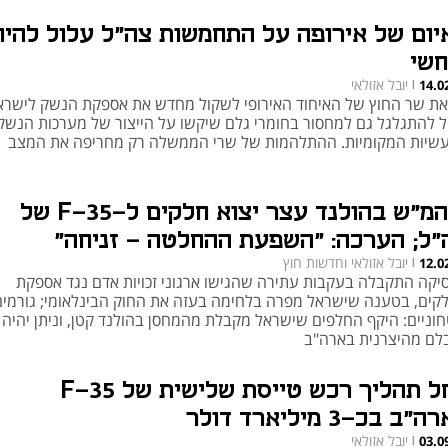
יום של אירופה על התחמשות צה"ל עלול להיו
חשי
יובל אזולאי
14.0
|
את שר החוץ של האיחוד האירופי לשקול מחדש את אספקת הנשק לישרא
ל להתגלגל גם למחסור בחומרי גלם שיקשו על הייצור של מערכות הנשק
שיות המקומיות. ההתלהמות של שרי הממשלה רק מחריפה את המצב
ביהמ"ש בהולנד עצר יצוא חלקים ל-35-F של
"ל; הערכה: "השפעת ההחלטה - זניחה"
יובל אזולאי וחדשות חוץ
12.0
|
יקה התקבלה בעקבות עתירה שהגישו ארגוני זכויות אדם נגד אספקת
קים, בטענה שישראל מפרה בלחימה בעזה את החוק הבינלאומי; גורמים
חוניים: היקף החלפים שישראל מקבלת מהמחסן בהולנד קטן, וניתן יהיה
לם מהיצרנית בארה"ב
החל תהליך רכש טייסת שלישית של F-35
"ב בכ-3 מיליארד דולר
יובל אזולאי
03.0
|