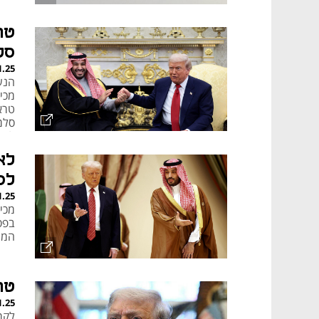
סל
1.25
הנש
טרא
סלמ
להב
בארה"ב מ
לס
1.25
המת
טרא
1.25
לקר