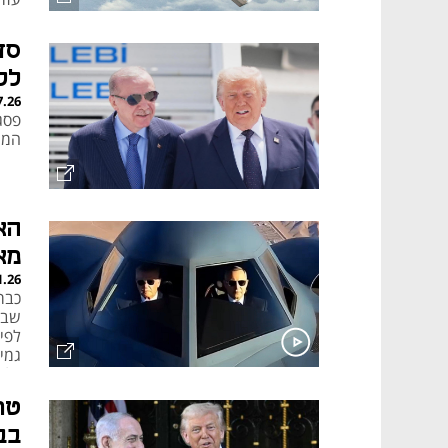
סד
לל
7.26
פסג
המע
הא
מא
1.26
כבר
לפי
גמי
עתי
טר
בב