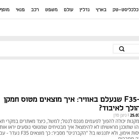
כלכליסט-טק
בארץ
נדל"ן
עולם
משפט
רכב
פנאי
מוסף
ה-F35 שנעלם באוויר: איך מוצאים מטוס חמקן
ולך לאיבוד?
ניצן סדן
25.0
|
קנות יכולה להפוך לפעמים מנכס לנטל; למשל, כיצד מאתרים במקרי תא
ו שתוכנן מראשיתו לא להימצא? איך מבטיחים שמטוסי נוסעים יראו אותו
בטיסות אימון, ולא יתנגשו בו? "הקברניט" מסביר: כך
ה מחברים