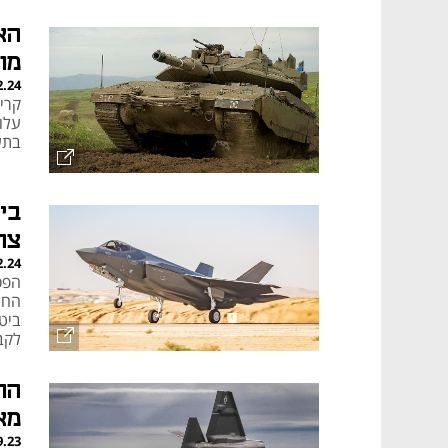
הא
מו
2.24
קרי
עלו
בתע
צה
2.24
הפס
החל
ביט
לקב
מארה
9.23