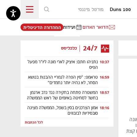
Duns 100
פורטל פיננסי
נפתח בכרטיסייה חדשה
הדואר האדום
ועידות
המהדורה הדיגיטלית
24/7
כלכליסט
נתניהו חתם: איציק לארי מונה ליו"ר מפעל
10:37
הפיס
טראמפ: "סין הפרה לגמריי ההבנות בנושא
16:59
הסחר, לא נהיה יותר נחמדים"
המשטרה פתחה בחקירה נגד נדב ארגמן
18:57
בחשד לסחיטה באיומים של ראש הממשלה
אמון הצרכנים בסין בשפל, הממשלה מציגה
18:16
סובסידיות לבזבוזים
ונה
לכל הכתבות
 מוצאים F35 נעדר - עם קצת