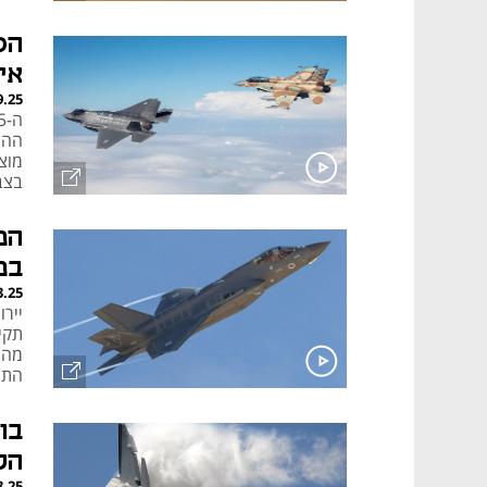
הס
אי
9.25
ההר
מוצ
בצב
במ
3.25
יירו
תקי
התמ
בו
הקר
3.25