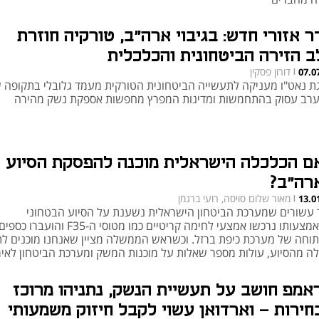
ר אזורי חדש: בגיבוי ארה"ב, טורקיה חוזרת
ב הזירה הביטחונית והכלכלית
דורון פסקין
07.0
|
ת נאט"ו מעניקה לתעשייה הביטחונית הטורקית מעמד גלובלי בתקופה 
רב עסוק בהתחמשות ומדינות המפרץ מחפשות אספקת נשק מהירה
ם הכלכלה הישראלית מוכנה להפסקת הסיוע
רה"ב?
מאור שלום סויסה, רועי ברגמן
13.0
|
 עשורים שמערכת הביטחון הישראלית נשענת על הסיוע הבטחוני
שבאמצעותו נרכשו אמצעי לחימה קריטיים כמו מטוסי ה-F35 והועברו כספי
תוחה של מערכת כיפת ברזל. וכשראש הממשלה מציין שאנחנו מוכנים לת
לה מהסיוע, עולות מספר שאלות על מוכנות המשק ומערכת הביטחון לאיר
כלכלי בגובה 11 מיליארד שקל בשנה. רועי ברגמן ומאור שלום סויסה בשיח
ד הסיוע הביטחוני של הדוד סם ואיך ישראל תתמודד בלעדיו
אמפ חושב על תעשיית הנשק, נתניהו מרוכז
חירות - וארדואן עשוי לקבל חיזוק משמעותי