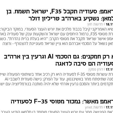
טראמפ: סעודיה תקבל F35, ישראל תשמח. בן
מאן: נשקיע בארה"ב טריליון דולר
חדשות חוץ
18.1
|
יא האמריקני קיבל בכבוד מלכים את יורש העצר הסעודי. במוקד הביקור:
מכירת מטוסי F35, נרמול היחסים עם ישראל והשקעות ענק של סעודיה בא
מפ אישר שריאד תקבל את מטוסי הקרב: "היא בעלת ברית נהדרת". כשב
אן נשאל על הסכמי אברהם הוא ציין שריאד מעוניינת להצטרף - ורוצה
טיח שתוקם מדינה פלסטינית. טראמפ הגן על בן סלמאן, שמבקר לראשו
אז רצח חשוקג'י ב-2018: "לא ידע על זה, הוא מדהים בזכויות אדם"
לא רק חמקנים: גם הסכמי AI וגרעין בין ארה"ב
עודיה הם סיבה לדאגה
דורון פסקין
17.1
|
מכירת עשרות מטוסי F-35 לסעודיה היא רק רכיב אחד בשיתופי הפעולה שיי
בפסגה שתיפתח מחר בוושינגטון. עוד על הפרק: גישה סעודית לשבבי AI
קדמים ביותר והסכם גרעין אזרחי שלא יהיה מותנה בנורמליזציה עם יש
מפ מאשר: נמכור מטוסי F-35 לסעודיה
חדשות ynet
17.1
|
את הפגישה מחר עם יורש העצר הסעודי מוחמד בן סלמאן הודיע הערב