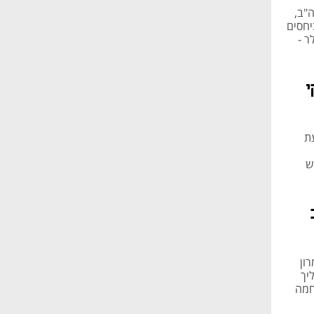
"ב,
יחסים
5 מיליארד דולר -
י
ת
ש
ב
ון
יך
חמה