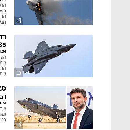
הנש
בשו
מניית ב
חו
F35 לי
1.24
הפר
שמו
המצ
שהם
הב
4.24
שר 
וממ
רכש