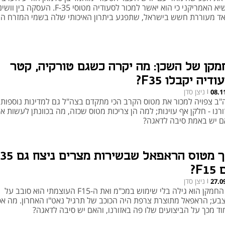
הנשיא האמריקני כי הוא יאשר למכור לסעודיה מטוסי F-35. העסקה
אד מעוררת חשש בישראל, שתפגע ביתרון האיכותי שלה בשמי המזרח הת
מקן של השכן: מה יקרה כשגם טורקיה, קטר
ודיה יקבלו F35?
ניצן סדן
08.1
|
"ב צפויה למכור את מטוס הקרב הכי מתקדם בצה"ל גם למדינות נוספות
רנו - חלקן אף עוינות; למה הן צריכות מטוס שכזה, מה בכוונתן לעשות אי
ם יש באמת סיבה לדאגה?
איך מטוס הראפאל שבשירות מצ
F1?
ניצן סדן
27.0
|
את החמקן הוא גילה בלי שימוש במכ"מ ואת ה-F15 העוצמתי הוא סובב על
בע; הראפאל מתוצרת צרפת היה הכוכב של תרגיל נאט"ו האחרון. מה א
וד מכך על הביצועים שלו פה באזורנו, והאם יש סיבה לדאגה?