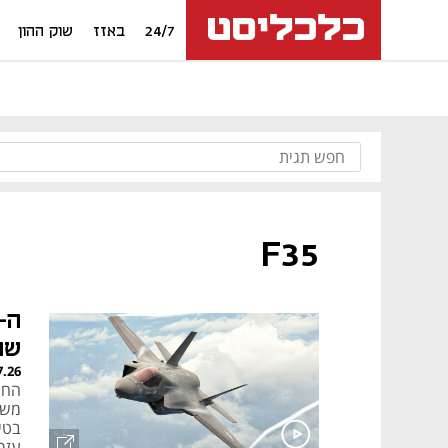
24/7
באזז
שוק ההון
F35
שה
7.26
החמ
משה
עזר