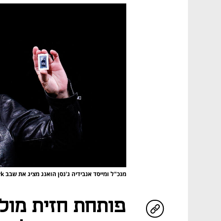
מנכ"ל ומייסד אנבידיה ג'נסן הואנג מציג את שבב RTX Spark בוועידה בטאיפיי
פותחת חזית מול 