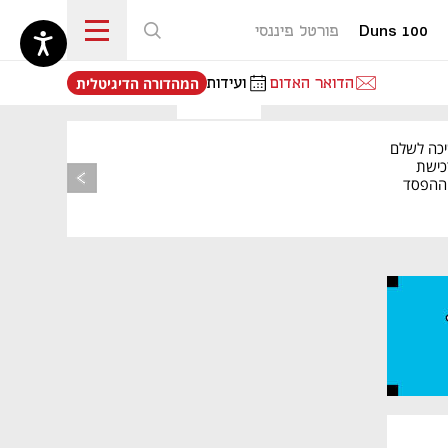
Duns 100
פורטל פיננסי
נפתח בכרטיסייה חדשה
הדואר האדום
ועידות
המהדורה הדיגיטלית
יכה לשלם
כישת
BASE: ההפסד
הרבעוני זינק ל-76