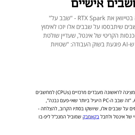
בים אישיים
המנכ"ל ג'נסן הואנג הציג בוועידה בטייוואן את RTX Spark - "שבב על"
ן ה-AI. אם המחשבים שיתבססו על שבבים אלו יזכו לאימוץ
נסות הקריטי של אינטל, שעדיין שולטת
בכ-85% משוק ה-PC. על הטענה ש-AI פוגעת בשוק העבודה: "שטויות
אנבידיה פותחת חזית חדשה מול אינטל, ומציגה לראשונה מעבדים מרכזיים (CPUs) למחשבים 
אישיים (PC), שמותאמים לעידן סוכני ה-AI. "זה שבב ה-PC היעיל ביותר שאי-פעם נבנה", 
טוענת החברה. אם יזכו מחשבים שמבוססים על שבבים אלו, שיושקו בסתיו הקרוב, להצלחה - 
 של אינטל ולחבל 
בקאמבק
 שמוביל המנכ"ל ליפ-בו 