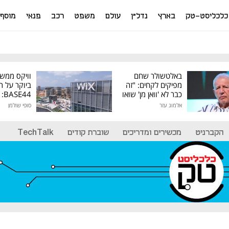
כלכליסט-טק
בארץ
נדל"ן
עולם
משפט
רכב
פנאי
מוסף
באלטשולר שחם
וויקס ממש
מפיקים לקחים: "זה
ביוקר על ר
כבר לא 'וואן מן' שואו
44
של גילעד"
אלמוג עזר
סופי שולמן
מיליון דולר
הקברניט
מכשירים ומדריכים
שוברת קודים
TechTalk