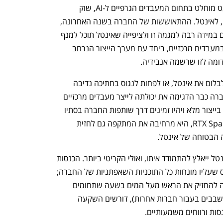
התכוננו לשלב הבא בצמיחה שלכם!
You're NXT
אבל בשעה שאנבידיה שולטת באופן כמעט מוחלט בתחום המעבדים הגרפיים ל-AI, שוק 
המעבדים המרכזיים עדיין שייך, רובו ככולו, לאינטל. ההתאוששות של החברה בשנה האחרונה, 
ובפרט הזינוק במחיר המניה שלה, קשורים במידה רבה למגמה זו ולציפייה שאינטל תוכל למנף 
את את הדומיננטיות, הניסיון והידע שלה במעבדים מרכזיים, ביחד עם מערך הייצור הנרחב 
ומה לזו שרשמה אנבידיה.
עם השקת RTX Spark שואפת אנבידיה לבלום את אינטל, או לפחות לנגוס בחתיכה נדיבה 
מהשוק החדש שאינטל קיוותה לקבל. החברה כבר הדגימה את יכולתה לייצר מעבדים מרכזיים 
לדאטה-סנטרים עם שבבי ורה, שנמצאים בייצור מלא ויהיו זמינים דרך שותפות החברה בסתיו 
הקרוב, בין השאר בשרתים של דל. עם RTX Spark, היא מרחיבה את המתקפה גם לחזית 
הבטוחה של אינטל. 
מדובר באתגר משמעותי נוסף שמנכ"ל אינטל ייאלץ להתמודד איתו, ואולי הקריטי ביותר. הכנסות 
אינטל ממעבדים מרכזיים ל-PC הם הבסיס שעליו מונחות כל התוכניות השאפתניות של החברה; 
מקור הכנסה יציב ומשמעותי שמאפשר לה להחזיק את הראש מעל המים בשעה שתחומים 
אחרים, ובראשם פעילות הפאונדרי (ייצור שבבים בעבור חברות אחרות), דורשים השקעה 
ות ורווחים משמעותיים.