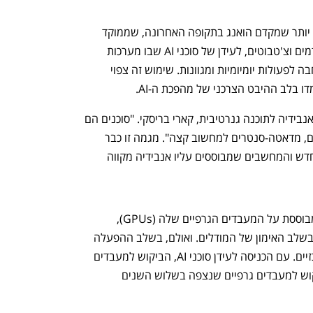
ההכרזה של אנבידיה היא חלק מחזון רחב יותר שמקדם הואנג בתקופה האחרונה, שממוקד 
במעבר מפיתוח ואימון של מודלי AI מתקדמים וצ'טבוטים, לעידן של סוכני AI שבו מערכות 
הבינה המלאכותית מבצעות אוטומציה רחבה לפעולות יומיומיות ומגוונות. שימוש זה צפוי 
 בלב ההיבט הצרכני של מהפכת ה-AI.
"העידן הזה הסתיים", אמרה סגנית נשיא אנבידיה לתוכנה גנרטיבית, קארי בריסקי. "סוכנים הם 
עומס העבודה החדש. הם יעבדו בכל מקום, מדאטה-סנטרים למחשוב קצה". מגמה זו כבר 
ניכרת בשוק העסקי, ועם הצגת השבב החדש והמחשבים שמבוססים עליו אנבידיה מקווה 
נפתח בכרטיסייה חדשה
נפתח בכרטיסייה חדשה
ההצלחה של החברה בשנים האחרונות מבוססת על המעבדים הגרפיים שלה (GPUs), 
שמכונים גם שבבי AI, ומצטיינים במיוחד בשלב האימון של המודלים. ואולם, בשלב ההפעלה 
שלהם יש עדיפות מובהקת למעבדים מרכזיים. עם הכניסה לעידן סוכני AI, הביקוש למעבדים 
אלו צפוי לזנק ולחקות את את הזינוק בביקוש למעבדים גרפיים שנצפה בשלוש השנים 