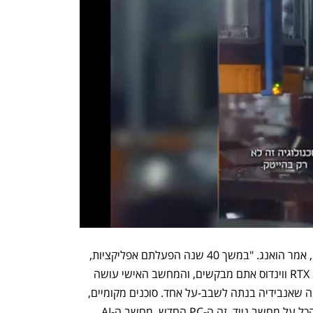
"המחשב האישי ממציא את עצמו מחדש", אמר הואנג. "במשך 40 שנה הפעלתם אפליקציות, 
לחצתם על מקשים והקלדתם. עם RTX Spark ווינדוס אתם מבקשים, והמחשב האישי עושה 
את העבודה. RTX Spark משלב את כל מה שאנבידיה בנתה לשבב-על אחד. סוכנים מקומיים, 
מודלים חדשניים, יצירת תוכן, משחקים - הכל על מחשב נייד. זה ה-PC החדש. מחשב ה-AI 