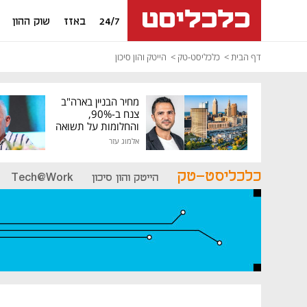
24/7
באזז
שוק ההון
דף הבית
כלכליסט-טק
הייטק והון סיכון
מחיר הבניין בארה"ב
צנח ב-90%,
והחלומות על תשואה
גבוהה התנפצו
אלמוג עזר
כלכליסט-טק
הייטק והון סיכון
Tech@Work