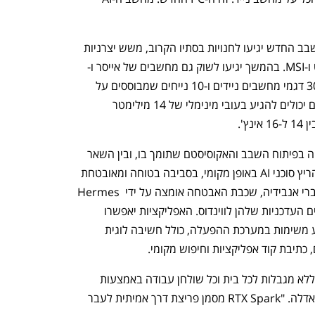
מחשבים ניידים ונייחים שמבוססים על השבב החדש יגיעו לחנויות בסתיו הקרוב, משש יצרניות 
מובילות: HP, דל, אסוס, לנובו, מיקרוסופט ו-MSI. בהמשך יגיעו לשוק גם מחשבים של אייסר ו-
GIGABYTE. בסופו של דבר, יהיו זמינים 30 דגמי מחשבים ניידים ו-10 נייחים שמבוססים על 
השבב. לדברי אנבידיה, המחשבים הניידים יכולים להגיע בעובי מינימלי של 14 מילימטר 
מיקרוסופט היא שותפה קרובה של אנבידיה בפיתוח השבב והאקוסיסטם שתומך בו, ובין השאר 
תרמה בפיתוח רכיבי אבטחה שיאפשרו להריץ סוכני AI באופן מקומי, בסביבה בטוחה ומאובטחת 
ותחת שליטה מלאה של המשתמשים. לדברי אנבידיה, שכבת האבטחה אומצה על ידי Hermes 
Agent ו-OpenClaw באפליקציות הסוכנים העדכניות שלהן לווינדוס. האפליקציות יאפשרו 
הפעלת סוכנים באופן קל ומאובטח לביצוע משימות במערכת ההפעלה, כולל חשיבה לוגית 
, כתיבת קוד אפליקציות וחיפוש מקומי.
"המטרה שלנו היא להעניק אינטליגנציה ללא מגבלות לכל בית וכל שולחן עבודה באמצעות 
ווינדוס", אמר מנכ"ל מיקרוסופט, סאטיה נאדלה. "RTX Spark מסמן פריצת דרך אמיתית לעבר 