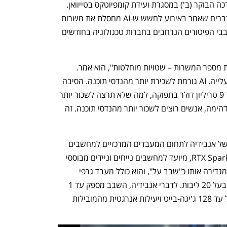
אנבידיה חשפה את השבבים באירוע שערכה הבוקר (ב') במסגרת ועידת קומפיוטקס בטייוואן. 
המייסד והמנכ"ל, ג'נסן הואנג, התייחס בדברים שאמר באירוע לחשש ש-AI מחסלת את משרות 
התכנות והנדסת התוכנה. זאת, על רקע סבבי הפיטורים הנרחבים בחברות טכנולוגיה בחודשים 
"אנשים מדברים על כך ש-AI מצמצמת את מספר המשרות – שטויות מוחלטות", הוא אמר. 
"מספר מהנדסי התוכנה למעשה נמצא בעלייה. AI גורמת לשכירת יותר מהנדסי תוכנה. הסיבה 
לכך פשוטה מאוד: אם אתה יכול לייצר עוד 9 טריליון דולר בתפוקה, למה שלא תרצה לשכור יותר 
מהנדסי תוכנה? מכיוון שהתפוקה כל כך מדהימה, אנשים רוצים לשכור יותר מהנדסי תוכנה. זה 
ההכרזה המרכזית באירוע הייתה הכניסה של אנבידיה לתחום המעבדים המרכזיים למחשבים 
אישיים. השבב החדש שהציגה החברה, RTX Spark, מיועד למחשבים נייחים וניידים מבוססי 
ווינדוס, ופותח בעבור עידן ה-AI. אנבידיה מגדירה אותו כ"שבב על", והוא כולל מעבד גרפי 
Blackwell RTX עם מעבד מרכזי Grace בעל 20 ליבות. לדברי אנבידיה, השבב מספק עד 1 
פטה-פלופ של ביצועי AI, זיכרון מאוחד של עד 128 ג'יגה-בייט ויעילות אנרגטית מהמובילות 