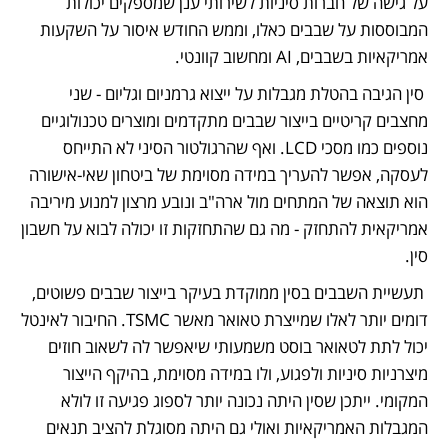
על גישה של חברות סיניות לשירותי ענן שמספקים יכולות 
המבוססות על שבבים כאלו, וממש החודש איסור על השקעות 
אמריקאיות בשבבים, AI ומחשוב קוונטי.
 סין הגיבה בהטלת מגבלות על ייצוא גרמניום וגליום - שני 
מחצבים קריטיים בייצור שבבים מתקדמים ומוצרים טכנולוגיים 
נוספים כמו מסכי LCD. ואף שהרגולטור הסיני לא התייחס 
לעסקה, אפשר להעריך במידה מסוימת של ביטחון שאי-אישורה 
הוא תוצאה של המתחים מול ארה"ב ונובע מרצון למנוע מיריבה 
אמריקאית להתחזק - מה גם שהתחזקות זו יכולה לבוא על חשבון 
סין.
 תעשיית השבבים בסין ממוקדת בעיקר בייצור שבבים פשוטים, 
דומים יותר לאלו שמייצרת טאואר מאשר TSMC. החיבור לאינטל 
יכול לתת לטאואר בוסט משמעותי שיאפשר לה לשאוב חוזים 
מיצרניות סיניות ולפגוע, ולו במידה מסוימת, בהיקף הייצור 
המקומי. ייתכן שסין היתה נכונה יותר לספוג פגיעה זו לולא 
המגבלות האמריקאיות ואולי גם היתה מסוגלת להציב תנאים 