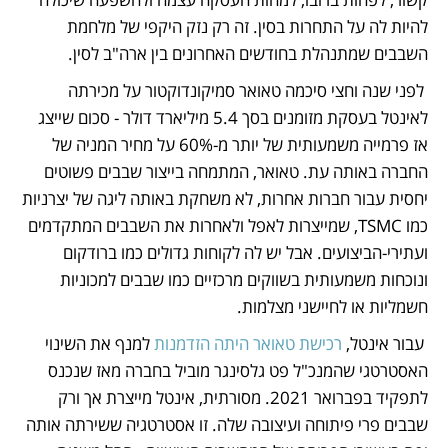
להיות לה על התחרות בסין. זה רק נזק היקפי של מלחמת 
השבבים שמתנהלת בחודשים האחרונים בין ארה"ב לסין.
 לפני שנה וחצי סיכמה טאואר סמיקונדוקטור על מכירתה 
לאינטל בעסקת מזומנים בסך 5.4 מיליארד דולר - סכום שייצג 
אז פרמייה משמעותית של יותר מ-60% על מחיר המניה של 
החברה באותה עת. טאואר, המתמחה בייצור שבבים פשוטים 
יחסית עבור חברות אחרות, לא משחקת באותה ליגה של יצרניות 
כמו TSMC, שמייצרות לאפל ולאחרות את השבבים המתקדמים 
ועתירי-הביצועים. אבל יש לה לקוחות גדולים כמו ברודקום 
ונוכחות משמעותית בשווקים מרכזיים כמו שבבים למכוניות 
חשמליות או לחיישני מצלמות.
 עבור אינטל,
 רכישת טאואר היתה הזדמנות
 למנף את השינוי 
האסטרטגי שהמנכ"ל פט גלסינגר מוביל בחברה מאז שנכנס 
לתפקיד בפברואר 2021. מסורתית, אינטל מייצרת אך ורק 
שבבים פרי פיתוחה ועיצובה שלה. זו אסטרטגיה ששירתה אותה 