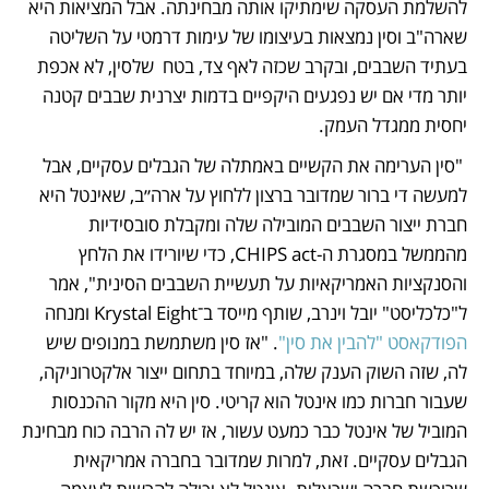
להשלמת העסקה שימתיקו אותה מבחינתה. אבל המציאות היא 
שארה"ב וסין נמצאות בעיצומו של עימות דרמטי על השליטה 
בעתיד השבבים, ובקרב שכזה לאף צד, בטח  שלסין, לא אכפת 
יותר מדי אם יש נפגעים היקפיים בדמות יצרנית שבבים קטנה 
יחסית ממגדל העמק.
 "סין הערימה את הקשיים באמתלה של הגבלים עסקיים, אבל 
למעשה די ברור שמדובר ברצון ללחוץ על ארה״ב, שאינטל היא 
חברת ייצור השבבים המובילה שלה ומקבלת סובסידיות 
מהממשל במסגרת ה-CHIPS act, כדי שיורידו את הלחץ 
והסנקציות האמריקאיות על תעשיית השבבים הסינית", אמר 
ל"כלכליסט" יובל וינרב, שותף מייסד ב־Krystal Eight ומנחה 
הפודקאסט "להבין את סין"
. "אז סין משתמשת במנופים שיש 
לה, שזה השוק הענק שלה, במיוחד בתחום ייצור אלקטרוניקה, 
שעבור חברות כמו אינטל הוא קריטי. סין היא מקור ההכנסות 
המוביל של אינטל כבר כמעט עשור, אז יש לה הרבה כוח מבחינת 
הגבלים עסקיים. זאת, למרות שמדובר בחברה אמריקאית 