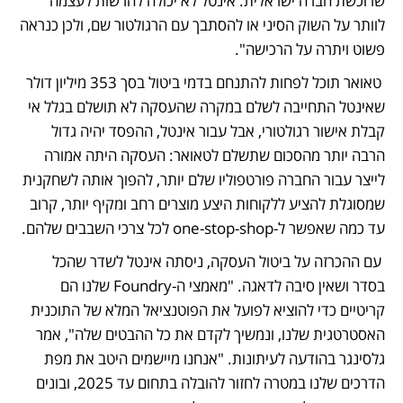
שרוכשת חברה ישראלית. אינטל לא יכולה להרשות לעצמה 
לוותר על השוק הסיני או להסתבך עם הרגולטור שם, ולכן כנראה 
פשוט ויתרה על הרכישה".
 טאואר תוכל לפחות להתנחם בדמי ביטול בסך 353 מיליון דולר 
שאינטל התחייבה לשלם במקרה שהעסקה לא תושלם בגלל אי 
קבלת אישור רגולטורי, אבל עבור אינטל, ההפסד יהיה גדול 
הרבה יותר מהסכום שתשלם לטאואר: העסקה היתה אמורה 
לייצר עבור החברה פורטפוליו שלם יותר, להפוך אותה לשחקנית 
שמסוגלת להציע ללקוחות היצע מוצרים רחב ומקיף יותר, קרוב 
עד כמה שאפשר ל-one-stop-shop לכל צרכי השבבים שלהם.
 עם ההכרזה על ביטול העסקה, ניסתה אינטל לשדר שהכל 
בסדר ושאין סיבה לדאגה. "מאמצי ה-Foundry שלנו הם 
קריטיים כדי להוציא לפועל את הפוטנציאל המלא של התוכנית 
האסטרטגית שלנו, ונמשיך לקדם את כל ההבטים שלה", אמר 
גלסינגר בהודעה לעיתונות. "אנחנו מיישמים היטב את מפת 
הדרכים שלנו במטרה לחזור להובלה בתחום עד 2025, ובונים 