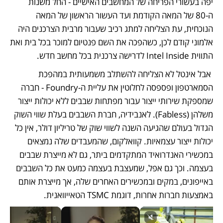
יפה בעשורי הפריחה של המחשבים האישיים - החל משנות 
ה-80 של המאה הקודמת ועד העשור הראשון של המאה 
הנוכחית, עת הצליחה למתג רכיב שעבור מרבית הצרכנים היה 
אלמוני קודם לכן, כשהפכה את השם פנטיום למוכר בכל בית ואת 
התווית Intel Inside לדרישה צרכנית בכל מחשב חדש. 
 אבל אינטל לא הצליחה להשתלב משמעותית במהפכת 
הסמארטפון ופספסה לחלוטין את עליית ה-Foundry - חברה 
שמספקת שירותי ייצור עבור מפתחות שבבים ללא יכולות ייצור 
משלהן (Fabless). לאנבידיה, חברת השבבים בעלת שווי השוק 
הגדול בעולם שהגיעה השנה לשווי שוק של טריליון דולר, אין כל 
יכולות ייצור עצמאיות. קוואלקום, שהמעבדים שלה נמצאים 
במכשירי האנדרואיד המתקדמים ביתר, גם לא מייצרת שבבים 
בעצמה. וכך גם אפל, שמעצבת בעצמה כמעט את כל השבבים 
באייפונים, במקים ובמכשירים האחרים שלה, אך מייצרת אותם 
באמצעות חברות אחרות, דוגמת TSMC הטאייוואנית.