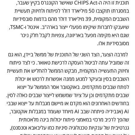
תוכנית זו היה ה-CHIPS Act שאישר הקונגרס בקיץ שעבר, 
במסגרתו תוקצבו 50 מיליארד דולר לפיתוח ולחיזוק תעשיית 
השבבים המקומית, 39 מיליארד דולר מהם בדמות סובסידיות 
שיוענקו לחברות שיקימו מפעלי ייצור בארה"ב. אינטל ו-TSMC, 
שגם היא מקימה מפעל באריזונה, צפויות לקבל חלק ניכר 
מסובסידיות אלו.
 למרבה הצער, הצד השני של התוכנית של ממשל ביידן, הוא גם 
זה שמוביל עתה לביטול העסקה לרכישת טאואר. כי לצד פיתוח 
וחיזוק התעשייה המקומית, מבקש הממשל להחליש את תעשיית 
השבבים בסין ובעיקר למנוע ממנה אפשרות לרכוש או יכולת 
לפתח שבבים מתקדמים. באוקטובר אסר הממשל על ייצוא 
שבבים מתקדמים וכן על ציוד שמשמש לייצור שבבים כאלה לסין. 
בחודשים האחרונים הוא מקדם או מיישם מגבלות על ייצוא שבבי 
AI (אנבידיה פיתחה שבב AI מיוחד שעומד במגבלות אוקטובר, 
שהפך לרכיב מרכזי במאמצי פיתוח יכולות בינה מלאכותית 
גנרטיבית של ענקיות טכנולוגיה סיניות כמו עליבאבא וטנסנט), 