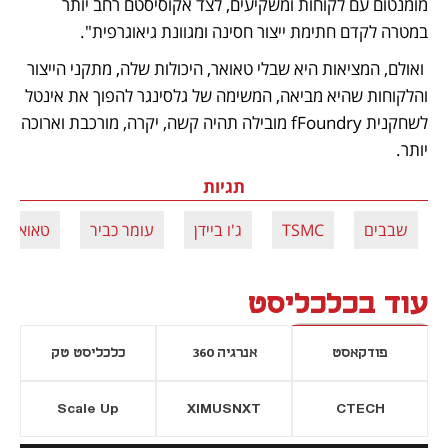
מומנטום עם לקוחות ומשקיעים, לצד אקוסיסטם רחב יותר 
במטרה לקדם חתימת ייצור חסינה ומגוונת גיאוגרפית".
 ואולם, המציאות היא שבלי טאואר, היכולות שלה, מתקני הייצור 
והלקוחות שהיא מביאה, המשימה של גלסינגר להפוך את אינטל 
לשחקנית fFoundry מובילה תהיה קשה, יקרה, מורכבת וארוכה 
יותר.
תגיות
שבבים
TSMC
ג'ו ביידן
עומר כביר
טאואר
עוד בכלכליסט
פודקאסט
אנרגיה 360
כלכליסט טק
Scale Up
XIMUSNXT
CTECH
יסייה חדשה
נפתח בכרטיסייה חדשה