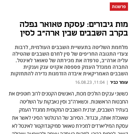
פרשנות
מות גיבורים: עסקת טאואר נפלה
בקרב השבבים שבין ארה"ב לסין
מלחמת השליטה בתעשיית השבבים העולמית, לרבות
צעדי התגובה החריפים של סין לחרם השבבים שהטילה
עליה ארה״ב, טרפדה את מכירתה של טאואר לאינטל.
החברה ממגדל העמק פספסה אקזיט ענק וענקית
השבבים האמריקאית איבדה הזדמנות נדירה להתחזקות
עומר כביר
|
11:04, 16.08.23
כששני ענקים הולכים מכות, האנשים הקטנים לרוב חוטפים את 
נפתח בכרטיסייה חדשה
נפתח בכרטיסייה חדשה
החבטות הראשונות. וכשארה"ב וסין נאבקות על השליטה 
בעתיד השבבים, יצרנית השבבים המקומית ממגדל העמק 
שאוכלת אותה, ובגדול. הסירוב של הרגולטור הסיני לאשר את 
עסקת המיליארדים למכירת טאואר סמיקונדוקטור לאינטל לא 
קשור, לפחות ברובו, למהות העסקה עצמה ולהשפעה שיכולה 