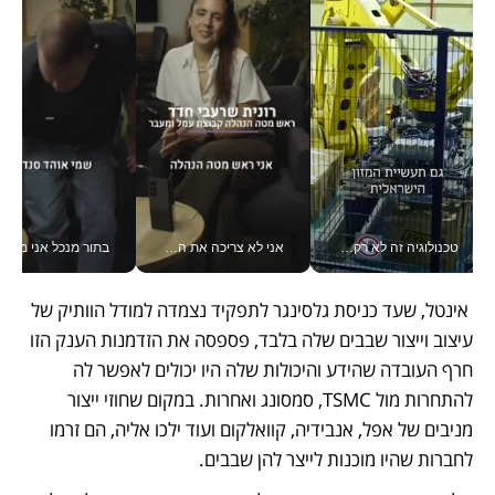
טכנולוגיה זה לא רק בהייטק: גם תעשיית המזון הישראלית מאמצת כלי AI, אוטומציה וניתוח דאטה בזמן אמת
אני לא צריכה את המשרד: רונית שרעבי-חדד מנהלת ארגון של 30000 עובדים מכל מקום_v
בתור מנכל אני מקבל מאות הח
 אינטל, שעד כניסת גלסינגר לתפקיד נצמדה למודל הוותיק של 
עיצוב וייצור שבבים שלה בלבד, פספסה את הזדמנות הענק הזו 
חרף העובדה שהידע והיכולות שלה היו יכולים לאפשר לה 
להתחרות מול TSMC, סמסונג ואחרות. במקום שחוזי ייצור 
מניבים של אפל, אנבידיה, קוואלקום ועוד ילכו אליה, הם זרמו 
לחברות שהיו מוכנות לייצר להן שבבים.