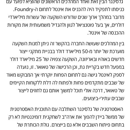
 גלסינגר הבין זאת ואחד המהלכים הראשונים שהוציא לפועל עם 
כניסתו לתפקיד היה להכניס את אינטל לתחום ה-Foundry. 
מדובר במהלך ארוך שנים שדורש השקעה של עשרות מיליארדי 
דולרים, אך בעל פוטנציאל לגוון ולהגדיל משמעותית את מקורות 
ההכנסה של אינטל. 
בין המהלכים שעושה החברה בהקשר זה ניתן למנות השקעה 
מוערכת של יותר מ-50 מיליארד דולר בבניית מתקני ייצור 
חדשים באוהיו ובאריזונה, השקעה צפויה של 25 מיליארד דולר 
במפעל חדש בקריית גת, וכן הרכישה של טאואר. זו, נועדה 
לספק לאינטל גישה גם לתחום הפחות יוקרתי אך המבוקש מאוד 
של שבבים מתקדמים פחות ולפתוח לה דלת ללקוחות הקיימים 
של טאואר, דרכה אולי תוכל למשוך אותם גם לחוזים לייצור 
שבבים עתירי-ביצועים.
 האסטרטגיה של גלסינגר השתלבה עם התוכנית האסטרטגית 
של ממשל ביידן להפוך את ארה"ב לשחקנית דומיננטיות לא רק 
בתחום פיתוח השבבים אלא גם בייצורם. גולת הכותרת של 